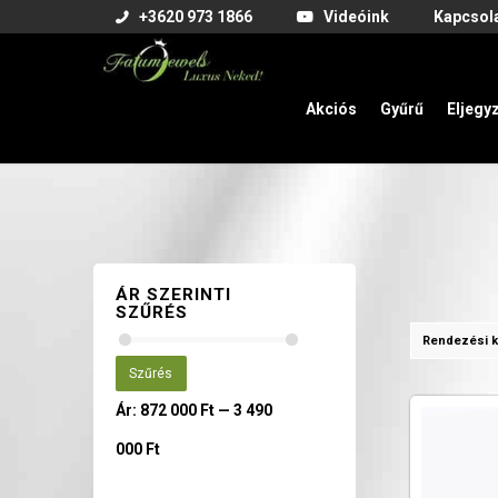
+3620 973 1866
Videóink
Kapcsol
Akciós
Gyűrű
Eljegy
ÁR SZERINTI
SZŰRÉS
Rendezési k
Szűrés
Ár:
872 000 Ft
—
3 490
000 Ft