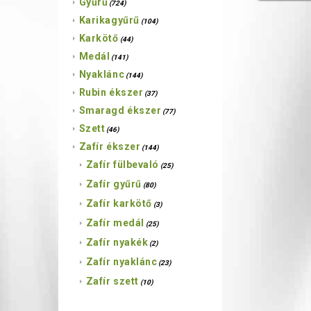
Gyűrű
(724)
Karikagyűrű
(104)
Karkötő
(44)
Medál
(141)
Nyaklánc
(144)
Rubin ékszer
(37)
Smaragd ékszer
(77)
Szett
(46)
Zafír ékszer
(144)
Zafír fülbevaló
(25)
Zafír gyűrű
(80)
Zafír karkötő
(3)
Zafír medál
(25)
Zafír nyakék
(2)
Zafír nyaklánc
(23)
Zafír szett
(10)