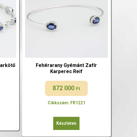
Karkötő
Fehérarany Gyémánt Zafír
Karperec Reif
872 000
Ft
Cikkszám: FR1221
Készleten