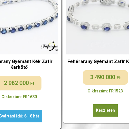
rany Gyémánt Kék Zafír
Fehérarany Gyémánt Zafír 
Karkötő
3 490 000
Ft
2 982 000
Ft
Cikkszám: FR1523
Cikkszám: FR1680
Készleten
Gyártási idő: 6 - 8 hét