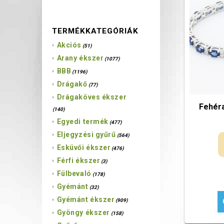
TERMÉKKATEGÓRIÁK
Akciós
(51)
Arany ékszer
(1077)
BBB
(1196)
Drágakő
(77)
Drágaköves ékszer
Fehéra
(140)
Egyedi termék
(477)
Eljegyzési gyűrű
(564)
Esküvői ékszer
(476)
Férfi ékszer
(3)
Fülbevaló
(178)
Gyémánt
(32)
Gyémánt ékszer
(909)
Gyöngy ékszer
(158)