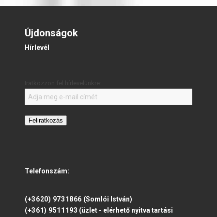
Újdonságok
Hírlevél
Iratkozzon fel hírlevelünkre:
Feliratkozás
Telefonszám:
(+3620) 9731866
(Somlói István)
(+361) 9511193
(üzlet - elérhető nyitva tartási