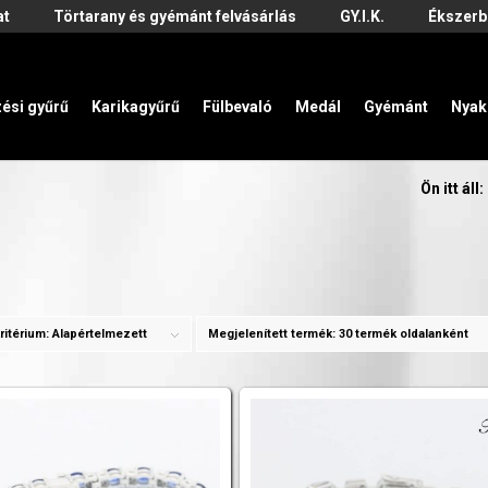
at
Törtarany és gyémánt felvásárlás
GY.I.K.
Ékszerb
zési gyűrű
Karikagyűrű
Fülbevaló
Medál
Gyémánt
Nyak
Ön itt áll:
ritérium:
Alapértelmezett
Megjelenített termék:
30 termék oldalanként