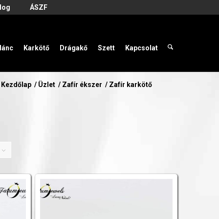
log
ÁSZF
lánc
Karkötő
Drágakő
Szett
Kapcsolat
Kezdőlap
/
Üzlet
/
Zafír ékszer
/
Zafír karkötő