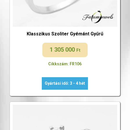
Klasszikus Szoliter Gyémánt Gyűrű
1 305 000
Ft
Cikkszám: FR106
Gyártási idő: 3 - 4 hét