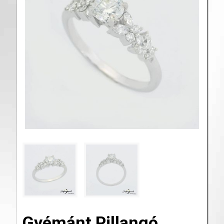
Gyémánt Pillangó