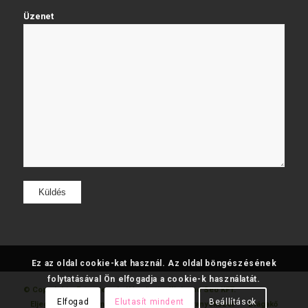
Üzenet
Ez az oldal cookie-kat használ. Az oldal böngészésének
folytatásával Ön elfogadja a cookie-k használatát.
© Copyright - Fatumjewels
Készítette: Web and Seo KFT.
Elfogad
Elutasít mindent
Beállítások
Eljegyzési
Gyémánt
Karikagyűrű
Aranyékszer
Drágakő