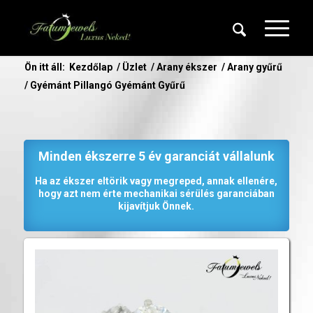
Ön itt áll:
Kezdőlap
/
Üzlet
/
Arany ékszer
/
Arany gyűrű
/
Gyémánt Pillangó Gyémánt Gyűrű
Minden ékszerre 5 év garanciát vállalunk
Ha az ékszer eltörik vagy megreped, annak ellenére,
hogy azt nem érte mechanikai sérülés garanciában
kijavítjuk Önnek.