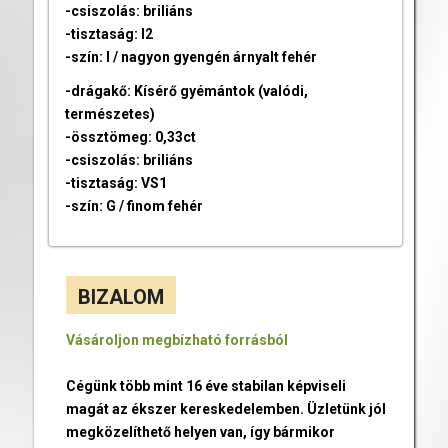
-csiszolás: briliáns
-tisztaság: I2
-szín: I / nagyon gyengén árnyalt fehér
-drágakő: Kísérő gyémántok (valódi,
természetes)
-össztömeg: 0,33ct
-csiszolás: briliáns
-tisztaság: VS1
-szín: G / finom fehér
BIZALOM
Vásároljon megbízható forrásból
Cégünk több mint 16 éve stabilan képviseli
magát az ékszer kereskedelemben. Üzletünk jól
megközelíthető helyen van, így bármikor