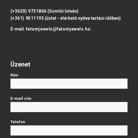
(+3620) 9731866
(Somlói István)
(+361) 9511193
(üzlet - elérhető nyitva tartási időben)
E-mail:
fatumjewels@fatumjewels.hu
Üzenet
Név
E-mail cím
Telefon