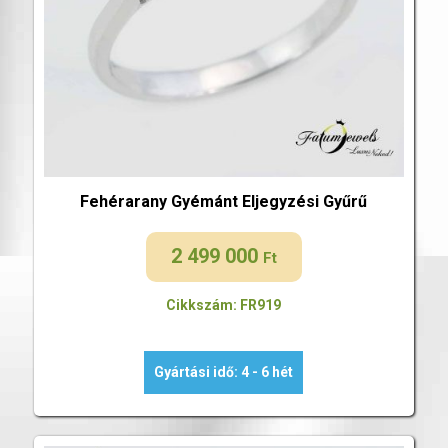
Fehérarany Gyémánt Eljegyzési Gyűrű
2 499 000
Ft
Cikkszám: FR919
Gyártási idő: 4 - 6 hét