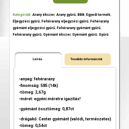
Kategóriák:
Arany ékszer
,
Arany gyűrű
,
BBB
,
Egyedi termék
,
Eljegyzési gyűrű
,
Fehérarany eljegyzési gyűrű
,
Fehérarany
gyémánt eljegyzési gyűrű
,
Fehérarany gyémánt gyűrű
,
Fehérarany gyűrű
,
Gyémánt ékszer
,
Gyémánt gyűrű
,
Gyűrű
Leírás
További információk
-anyag: fehérarany
-finomság: 585 (14k)
-tömeg: 2,67g
-méret: egyéni méretre igazítás!
-gyémánt össztömeg: 0,87ct
-drágakő: Center gyémánt (valódi, természetes)
-tömeg: 0,54ct