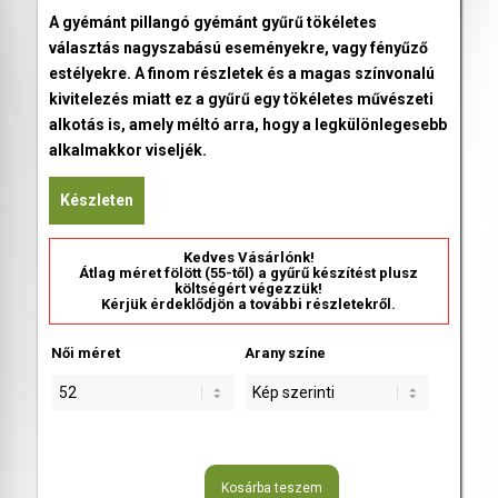
A gyémánt pillangó gyémánt gyűrű tökéletes
választás nagyszabású eseményekre, vagy fényűző
estélyekre. A finom részletek és a magas színvonalú
kivitelezés miatt ez a gyűrű egy tökéletes művészeti
alkotás is, amely méltó arra, hogy a legkülönlegesebb
alkalmakkor viseljék.
Készleten
Kedves Vásárlónk!
Átlag méret fölött (55-től) a gyűrű készítést plusz
költségért végezzük!
Kérjük érdeklődjön a további részletekről.
Női méret
Arany színe
Kosárba teszem