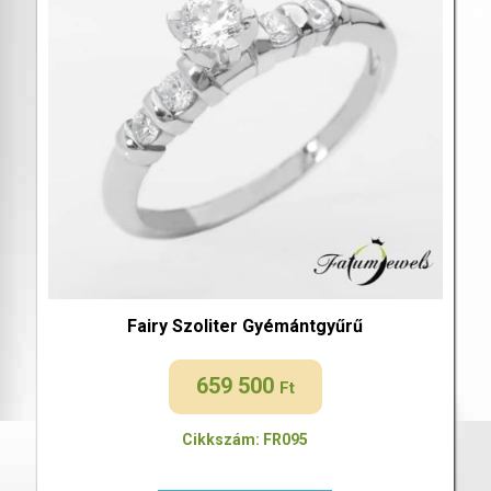
Fairy Szoliter Gyémántgyűrű
659 500
Ft
Cikkszám: FR095