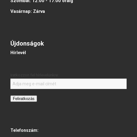
Szombat:
12:00 - 17:00
óráig
Vasárnap:
Zárva
Újdonságok
Hírlevél
Iratkozzon fel hírlevelünkre:
Feliratkozás
Telefonszám: