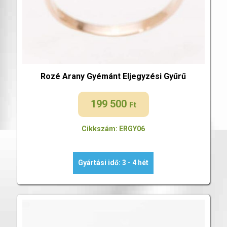
Rozé Arany Gyémánt Eljegyzési Gyűrű
199 500
Ft
Cikkszám: ERGY06
Gyártási idő: 3 - 4 hét