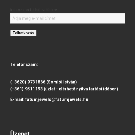
Iratkozzon fel hírlevelünkre:
Feliratkozás
Telefonszám:
(+3620) 9731866
(Somlói István)
(+361) 9511193
(üzlet - elérhető nyitva tartási időben)
E-mail:
fatumjewels@fatumjewels.hu
Üzenet