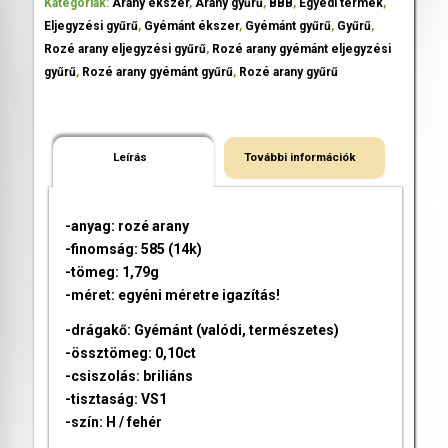
Kategóriák:
Arany ékszer
,
Arany gyűrű
,
BBB
,
Egyedi termék
,
Eljegyzési gyűrű
,
Gyémánt ékszer
,
Gyémánt gyűrű
,
Gyűrű
,
Rozé arany eljegyzési gyűrű
,
Rozé arany gyémánt eljegyzési
gyűrű
,
Rozé arany gyémánt gyűrű
,
Rozé arany gyűrű
Leírás
További információk
-anyag: rozé arany
-finomság: 585 (14k)
-tömeg: 1,79g
-méret: egyéni méretre igazítás!
-drágakő: Gyémánt (valódi, természetes)
-össztömeg: 0,10ct
-csiszolás: briliáns
-tisztaság: VS1
-szín: H / fehér