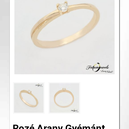
Rozé Arany Gyémánt