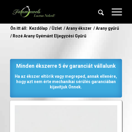
Ön itt áll:
Kezdőlap
/
Üzlet
/
Arany ékszer
/
Arany gyűrű
/
Rozé Arany Gyémánt Eljegyzési Gyűrű
Minden ékszerre 5 év garanciát vállalunk
Ha az ékszer eltörik vagy megreped, annak ellenére,
hogy azt nem érte mechanikai sérülés garanciában
kijavítjuk Önnek.