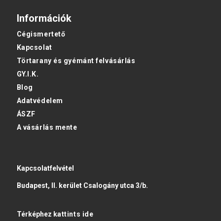
Információk
Cégismertető
Kapcsolat
Törtarany és gyémánt felvásárlás
GY.I.K.
Blog
Adatvédelem
ÁSZF
A vásárlás mente
Kapcsolatfelvétel
Budapest, II. kerület Csalogány utca 3/b.
Térképhez
kattints ide