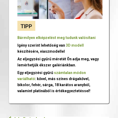
TIPP
Bármilyen elképzelést meg tudunk valósítani
Igény szerint lehetőség van
3D modell
készítésére, viaszmodellel
Az eljegyzési gyűrű méretét Ön adja meg, vagy
lemérhetjük ékszer galériánkban.
Egy eljegyzési gyűrű
számtalan módon
variálható
: kővel, más színes drágakővel,
bikolor, fehér, sárga, 18 karátos aranyból,
valamint platinából is értékegyeztetéssel!