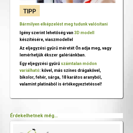
TIPP
Bármilyen elképzelést meg tudunk valósítani
Igény szerint lehetőség van
3D modell
készítésére, viaszmodellel
Az eljegyzési gyűrű méretét Ön adja meg, vagy
lemérhetjük ékszer galériánkban.
Egy eljegyzési gyűrű
számtalan módon
variálható
: kővel, más színes drágakővel,
bikolor, fehér, sárga, 18 karátos aranyból,
valamint platinából is értékegyeztetéssel!
Érdekelhetnek még…