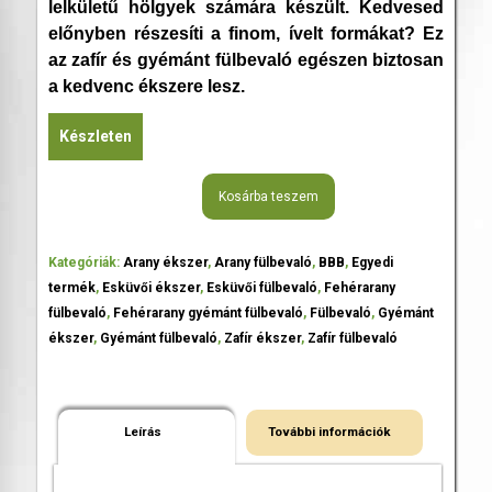
lelkületű hölgyek számára készült. Kedvesed
előnyben részesíti a finom, ívelt formákat? Ez
az zafír és gyémánt fülbevaló egészen biztosan
a kedvenc ékszere lesz.
Készleten
Kosárba teszem
Kategóriák:
Arany ékszer
,
Arany fülbevaló
,
BBB
,
Egyedi
termék
,
Esküvői ékszer
,
Esküvői fülbevaló
,
Fehérarany
fülbevaló
,
Fehérarany gyémánt fülbevaló
,
Fülbevaló
,
Gyémánt
ékszer
,
Gyémánt fülbevaló
,
Zafír ékszer
,
Zafír fülbevaló
Leírás
További információk