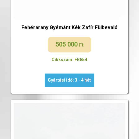
Fehérarany Gyémánt Kék Zafír Fülbevaló
505 000
Ft
Cikkszám: FR854
Gyártási idő: 3 - 4 hét