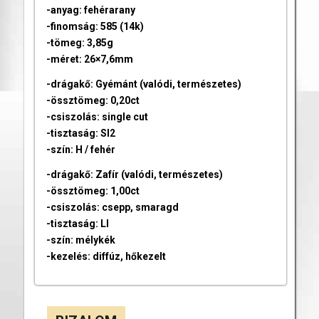
-anyag: fehérarany
-finomság: 585 (14k)
-tömeg: 3,85g
-méret: 26×7,6mm
-drágakő: Gyémánt (valódi, természetes)
-össztömeg: 0,20ct
-csiszolás: single cut
-tisztaság: SI2
-szín: H / fehér
-drágakő: Zafír (valódi, természetes)
-össztömeg: 1,00ct
-csiszolás: csepp, smaragd
-tisztaság: LI
-szín: mélykék
-kezelés: diffúz, hőkezelt