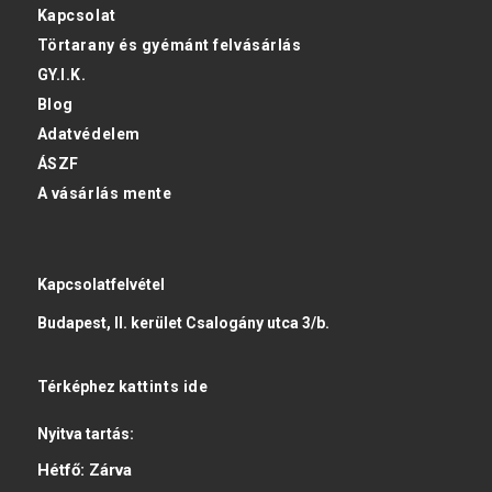
Kapcsolat
Törtarany és gyémánt felvásárlás
GY.I.K.
Blog
Adatvédelem
ÁSZF
A vásárlás mente
Kapcsolatfelvétel
Budapest, II. kerület Csalogány utca 3/b.
Térképhez
kattints ide
Nyitva tartás:
Hétfő:
Zárva