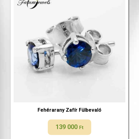
Fehérarany Zafír Fülbevaló
139 000
Ft