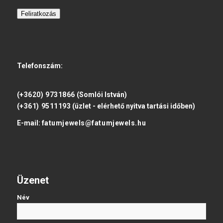
Feliratkozás
Telefonszám:
(+3620) 9731866
(Somlói István)
(+361) 9511193
(üzlet - elérhető nyitva tartási időben)
E-mail:
fatumjewels@fatumjewels.hu
Üzenet
Név