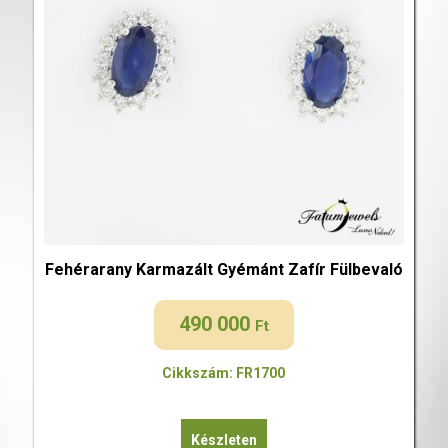
Fehérarany Karmazált Gyémánt Zafír Fülbevaló
490 000
Ft
Cikkszám: FR1700
Készleten