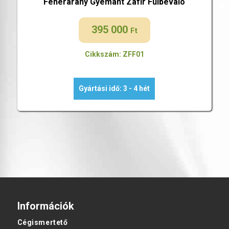
Fehérarany Gyémánt Zafír Fülbevaló
395 000
Ft
Cikkszám: ZFF01
Gyártási idő: 3 - 4 hét
Információk
Cégismertető