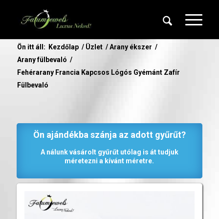
Ön itt áll:
Kezdőlap
/
Üzlet
/
Arany ékszer
/
Arany fülbevaló
/
Fehérarany Francia Kapcsos Lógós Gyémánt Zafír
Fülbevaló
Ön ajándékba szánja az adott gyűrűt?
A nálunk vásárolt gyűrűt utólag is át tudjuk
méretezni a kívánt méretre.