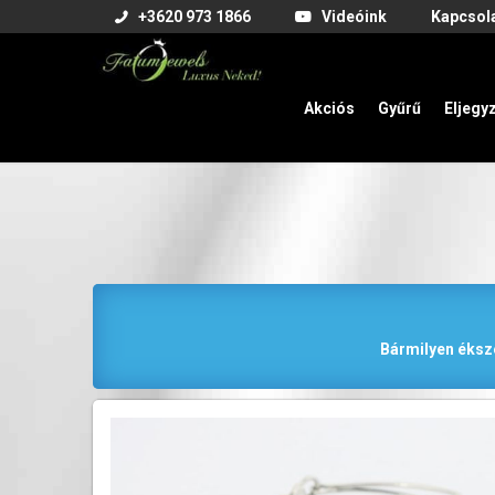
+3620 973 1866
Videóink
Kapcsol
Akciós
Gyűrű
Eljegy
Bármilyen éksze