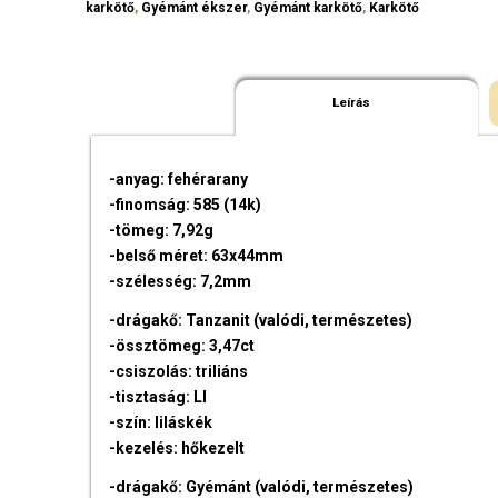
karkötő
,
Gyémánt ékszer
,
Gyémánt karkötő
,
Karkötő
Leírás
-anyag: fehérarany
-finomság: 585 (14k)
-tömeg: 7,92g
-belső méret: 63x44mm
-szélesség: 7,2mm
-drágakő: Tanzanit (valódi, természetes)
-össztömeg: 3,47ct
-csiszolás: triliáns
-tisztaság: LI
-szín: liláskék
-kezelés: hőkezelt
-drágakő: Gyémánt (valódi, természetes)