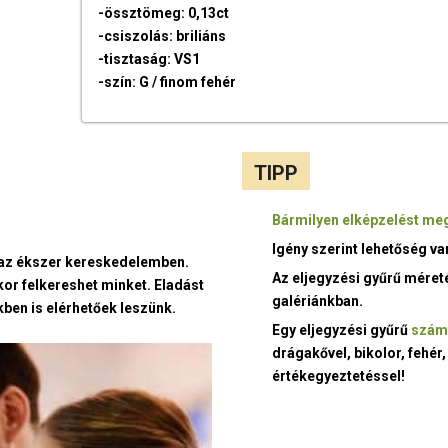
-össztömeg: 0,13ct
-csiszolás: briliáns
-tisztaság: VS1
-szín: G / finom fehér
TIPP
Bármilyen elképzelést meg
Igény szerint lehetőség v
t az ékszer kereskedelemben.
Az eljegyzési gyűrű méret
kor felkereshet minket. Eladást
galériánkban.
ben is elérhetőek leszünk.
Egy eljegyzési gyűrű
szám
drágakővel, bikolor, fehér,
értékegyeztetéssel!