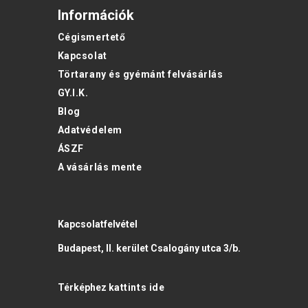
Információk
Cégismertető
Kapcsolat
Törtarany és gyémánt felvásárlás
GY.I.K.
Blog
Adatvédelem
ÁSZF
A vásárlás mente
Kapcsolatfelvétel
Budapest, II. kerület Csalogány utca 3/b.
Térképhez
kattints ide