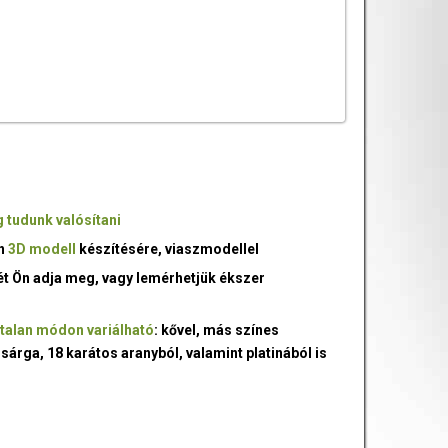
 tudunk valósítani
an
3D modell
készítésére, viaszmodellel
ét Ön adja meg, vagy lemérhetjük ékszer
talan módon variálható
: kővel, más színes
 sárga, 18 karátos aranyból, valamint platinából is