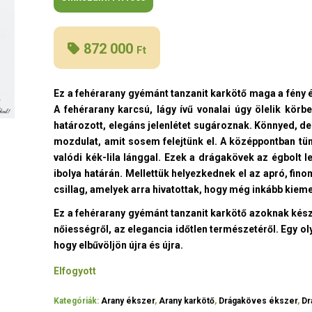
872 000
Ft
Ez a fehérarany gyémánt tanzanit karkötő maga a fény é
A fehérarany karcsú, lágy ívű vonalai úgy ölelik körb
határozott, elegáns jelenlétet sugároznak. Könnyed, de
mozdulat, amit sosem felejtünk el. A középpontban tün
valódi kék-lila lánggal. Ezek a drágakövek az égbolt le
ibolya határán. Mellettük helyezkednek el az apró, fin
csillag, amelyek arra hivatottak, hogy még inkább kiemel
Ez a fehérarany gyémánt tanzanit karkötő azoknak készül
nőiességről, az elegancia időtlen természetéről. Egy o
hogy elbűvöljön újra és újra.
Elfogyott
Kategóriák:
Arany ékszer
,
Arany karkötő
,
Drágaköves ékszer
,
Dr