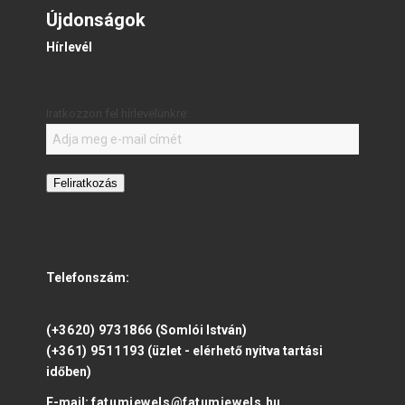
Újdonságok
Hírlevél
Iratkozzon fel hírlevelünkre:
Feliratkozás
Telefonszám:
(+3620) 9731866
(Somlói István)
(+361) 9511193
(üzlet - elérhető nyitva tartási
időben)
E-mail:
fatumjewels@fatumjewels.hu