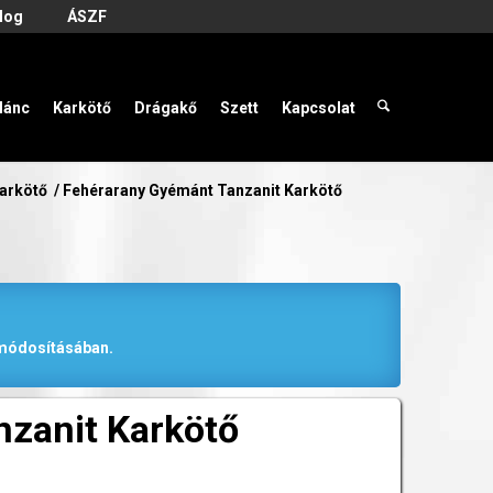
log
ÁSZF
lánc
Karkötő
Drágakő
Szett
Kapcsolat
karkötő
/
Fehérarany Gyémánt Tanzanit Karkötő
r módosításában.
zanit Karkötő