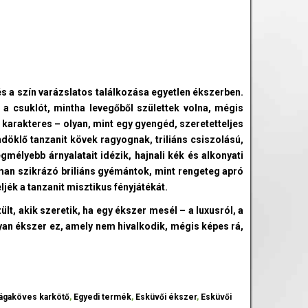
s a szín varázslatos találkozása egyetlen ékszerben.
e a csuklót, mintha levegőből születtek volna, mégis
 karakteres – olyan, mint egy gyengéd, szeretetteljes
döklő tanzanit kövek ragyognak, triliáns csiszolású,
gmélyebb árnyalatait idézik, hajnali kék és alkonyati
oman szikrázó briliáns gyémántok, mint rengeteg apró
jék a tanzanit misztikus fényjátékát.
t, akik szeretik, ha egy ékszer mesél – a luxusról, a
lyan ékszer ez, amely nem hivalkodik, mégis képes rá,
ágaköves karkötő
,
Egyedi termék
,
Esküvői ékszer
,
Esküvői