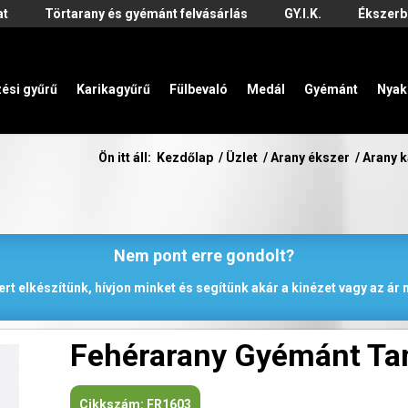
at
Törtarany és gyémánt felvásárlás
GY.I.K.
Ékszerb
zési gyűrű
Karikagyűrű
Fülbevaló
Medál
Gyémánt
Nyak
Ön itt áll:
Kezdőlap
/
Üzlet
/
Arany ékszer
/
Arany 
Nem pont erre gondolt?
rt elkészítünk, hívjon minket és segítünk akár a kinézet vagy az á
Fehérarany Gyémánt Tan
Cikkszám:
FR1603