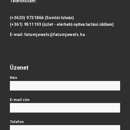
Telefonszám:
(+3620) 9731866
(Somlói István)
(+361) 9511193
(üzlet - elérhető nyitva tartási időben)
E-mail:
fatumjewels@fatumjewels.hu
Üzenet
Név
E-mail cím
Telefon