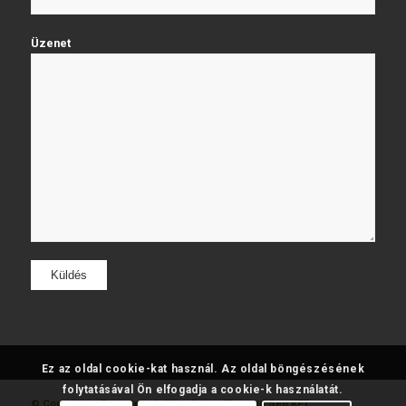
Üzenet
Ez az oldal cookie-kat használ. Az oldal böngészésének
folytatásával Ön elfogadja a cookie-k használatát.
© Copyright - Fatumjewels
Készítette: Web and Seo KFT.