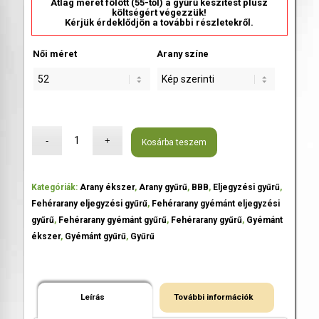
Átlag méret fölött (55-től) a gyűrű készítést plusz
költségért végezzük!
Kérjük érdeklődjön a további részletekről.
Női méret
Arany színe
Kosárba teszem
Kategóriák:
Arany ékszer
,
Arany gyűrű
,
BBB
,
Eljegyzési gyűrű
,
Fehérarany eljegyzési gyűrű
,
Fehérarany gyémánt eljegyzési
gyűrű
,
Fehérarany gyémánt gyűrű
,
Fehérarany gyűrű
,
Gyémánt
ékszer
,
Gyémánt gyűrű
,
Gyűrű
Leírás
További információk