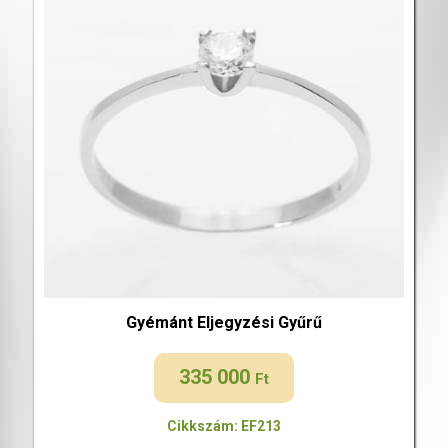
Gyémánt Eljegyzési Gyűrű
335 000
Ft
Cikkszám: EF213