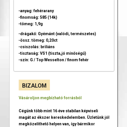
-anyag: fehérarany
-finomság: 585 (14k)
-tömeg: 1,9g
-drágakő: Gyémánt (valódi, természetes)
-össz. tömeg: 0,20ct
-csiszolás: briliáns
-tisztaság: VS1 (tiszta,jó minőségű)
-szín: G / Top Wesselton / finom fehér
BIZALOM
Vásároljon megbízható forrásból
Cégünk több mint 16 éve stabilan képviseli
magát az ékszer kereskedelemben. Üzletünk jól
megközelíthető helyen van, így bármikor