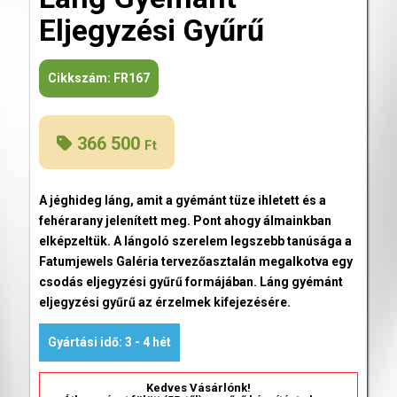
Eljegyzési Gyűrű
Cikkszám:
FR167
366 500
Ft
A jéghideg láng, amit a gyémánt tüze ihletett és a
fehérarany jelenített meg. Pont ahogy álmainkban
elképzeltük. A lángoló szerelem legszebb tanúsága a
Fatumjewels Galéria tervezőasztalán megalkotva egy
csodás eljegyzési gyűrű formájában. Láng gyémánt
eljegyzési gyűrű az érzelmek kifejezésére.
Gyártási idő: 3 - 4 hét
Kedves Vásárlónk!