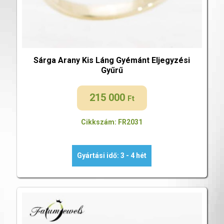
Sárga Arany Kis Láng Gyémánt Eljegyzési
Gyűrű
215 000
Ft
Cikkszám: FR2031
Gyártási idő: 3 - 4 hét