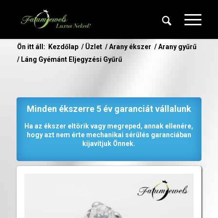
Ön itt áll:
Kezdőlap
/
Üzlet
/
Arany ékszer
/
Arany gyűrű
/
Láng Gyémánt Eljegyzési Gyűrű
Minden ékszerre 5 év garanciát vállalunk
Ha az ékszer eltörik vagy megreped, annak ellenére,
hogy azt nem érte mechanikai sérülés garanciában
kijavítjuk Önnek.