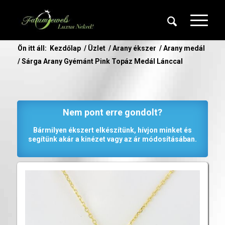
Ön itt áll:
Kezdőlap
/
Üzlet
/
Arany ékszer
/
Arany medál
/
Sárga Arany Gyémánt Pink Topáz Medál Lánccal
Nem pont erre gondolt?
Bármilyen ékszert elkészítünk, hívjon minket és
segítünk akár a kinézet vagy az ár módosításában.