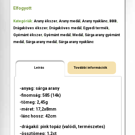
Elfogyott
Kategóriák:
Arany ékszer
,
Arany medál
,
Arany nyaklánc
,
BBB
,
Drágaköves ékszer
,
Drágaköves medál
,
Egyedi termék
,
Gyémánt ékszer
,
Gyémánt medál
,
Medál
,
Sárga arany gyémánt
medál
,
Sárga arany medál
,
Sárga arany nyaklánc
Leírás
További információk
-anyag: sárga arany
-finomság: 585 (14k)
-tömeg: 2,45g
-méret: 17,2x8mm
-lánc hossz: 42cm
-drágakő: pink topáz (valódi, természetes)
-össztömeg: 1,2ct