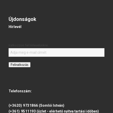
Újdonságok
Hírlevél
Iratkozzon fel hírlevelünkre:
Feliratkozás
Telefonszám:
(+3620) 9731866
(Somlói István)
(+361) 9511193
(üzlet - elérhető nyitva tartási időben)