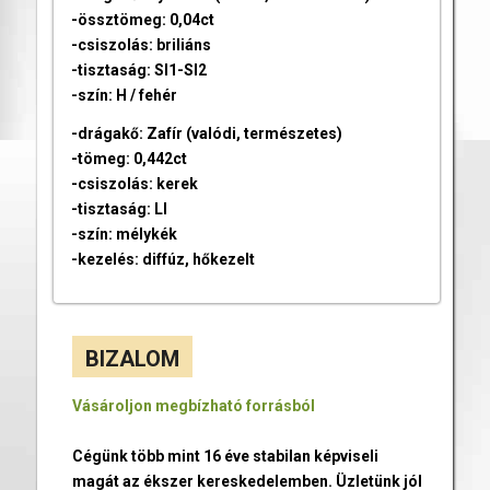
-össztömeg: 0,04ct
-csiszolás: briliáns
-tisztaság: SI1-SI2
-szín: H / fehér
-drágakő: Zafír (valódi, természetes)
-tömeg: 0,442ct
-csiszolás: kerek
-tisztaság: LI
-szín: mélykék
-kezelés: diffúz, hőkezelt
BIZALOM
Vásároljon megbízható forrásból
Cégünk több mint 16 éve stabilan képviseli
magát az ékszer kereskedelemben. Üzletünk jól