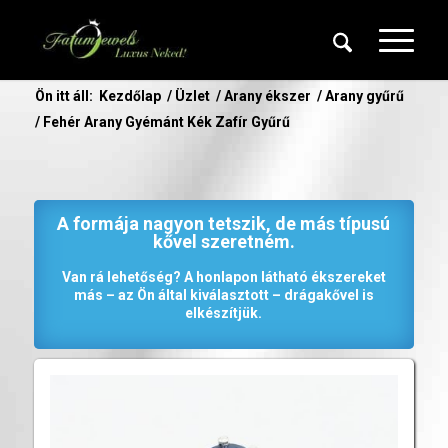
Ön itt áll:
Kezdőlap
/
Üzlet
/
Arany ékszer
/
Arany gyűrű
/
Fehér Arany Gyémánt Kék Zafír Gyűrű
A formája nagyon tetszik, de más típusú
kővel szeretném.
Van rá lehetőség? A honlapon látható ékszereket
más – az Ön által kiválasztott – drágakővel is
elkészítjük.