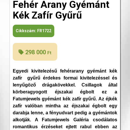
Fehér Arany Gyémánt
Kék Zafír Gyűrű
Cikkszám:
FR1722
298 000
Ft
Egyedi kivitelezésű fehérarany gyémánt kék
zafír gyűrű érdekes formai kivitelezéssel és
lenyűgöző drágakövekkel. Csillagok által
körberagyogott éjszakai égbolt ez a
Fatumjewels gyémánt kék zafír gyűrű. Az éjkék
zafír valóban mintha az éjszakai égbolt egy
darabja lenne, a fényudvart pedig a gyémántok
alkotják. A Fatumjewels Galéria csodálatos
romantikus érzéseket ejtett rabul ebben az