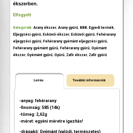
ékszerben.
Elfogyott
Kategóriák:
Arany ékszer
,
Arany gyűrű
,
BBB
,
Egyedi termék
,
Eljegyzési gyűrű
,
Esküvői ékszer
,
Esküvői gyűrű
,
Fehérarany
eljegyzési gyűrű
,
Fehérarany gyémánt eljegyzési gyűrű
,
Fehérarany gyémánt gyűrű
,
Fehérarany gyűrű
,
Gyémánt
ékszer
,
Gyémánt gyűrű
,
Gyűrű
,
Zafír ékszer
,
Zafír gyűrű
Leírás
További információk
-anyag: fehérarany
-finomság: 585 (14k)
-tömeg: 2,62g
-méret: egyéni méretre igazítás!
-drágakő: Gyémánt (valódi, természetes)