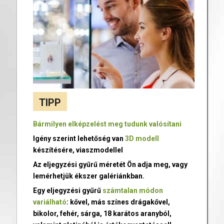
TIPP
Bármilyen elképzelést meg tudunk valósítani
Igény szerint lehetőség van
3D modell
készítésére, viaszmodellel
Az eljegyzési gyűrű méretét Ön adja meg, vagy
lemérhetjük ékszer galériánkban.
Egy eljegyzési gyűrű
számtalan módon
variálható
: kővel, más színes drágakővel,
bikolor, fehér, sárga, 18 karátos aranyból,