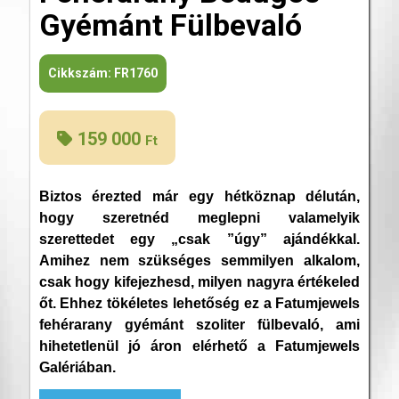
Gyémánt Fülbevaló
Cikkszám:
FR1760
159 000
Ft
Biztos érezted már egy hétköznap délután,
hogy szeretnéd meglepni valamelyik
szerettedet egy „csak ”úgy” ajándékkal.
Amihez nem szükséges semmilyen alkalom,
csak hogy kifejezhesd, milyen nagyra értékeled
őt. Ehhez tökéletes lehetőség ez a Fatumjewels
fehérarany gyémánt szoliter fülbevaló, ami
hihetetlenül jó áron elérhető a Fatumjewels
Galériában.