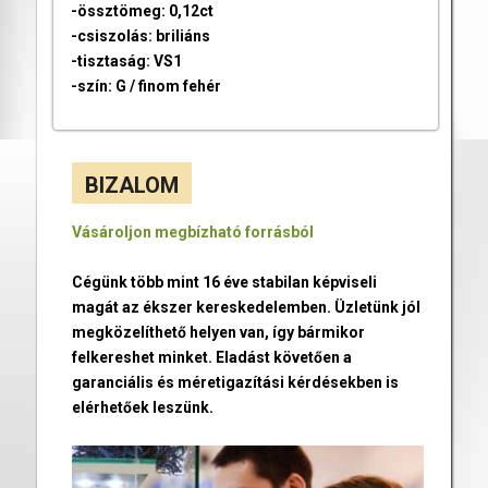
-össztömeg: 0,12ct
-csiszolás: briliáns
-tisztaság: VS1
-szín: G / finom fehér
BIZALOM
Vásároljon megbízható forrásból
Cégünk több mint 16 éve stabilan képviseli
magát az ékszer kereskedelemben. Üzletünk jól
megközelíthető helyen van, így bármikor
felkereshet minket. Eladást követően a
garanciális és méretigazítási kérdésekben is
elérhetőek leszünk.