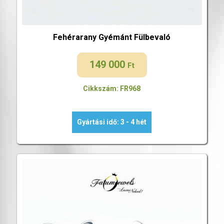
Fehérarany Gyémánt Fülbevaló
149 000
Ft
Cikkszám: FR968
Gyártási idő: 3 - 4 hét