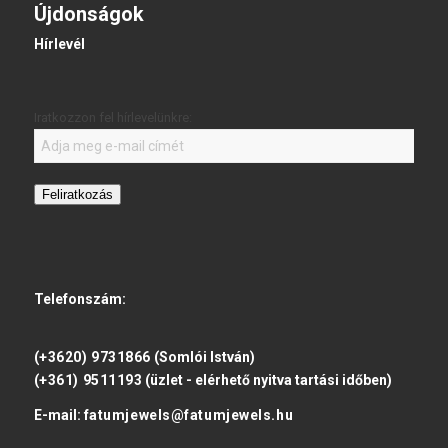
Újdonságok
Hírlevél
Iratkozzon fel hírlevelünkre:
Feliratkozás
Telefonszám:
(+3620) 9731866
(Somlói István)
(+361) 9511193
(üzlet - elérhető nyitva tartási időben)
E-mail:
fatumjewels@fatumjewels.hu