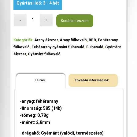
Gyártási idő: 3 - 4 hét
Kosárba teszem
Kategóriák:
Arany ékszer
,
Arany fülbevaló
,
BBB
,
Fehérarany
fülbevaló
,
Fehérarany gyémánt fülbevaló
,
Fülbevaló
,
Gyémánt
ékszer
,
Gyémánt fülbevaló
Leírás
További információk
-anyag: fehérarany
-finomság: 585 (14k)
-tömeg: 0,78g
-méret: 2,8mm
-drágakő: Gyémánt (valódi, természetes)