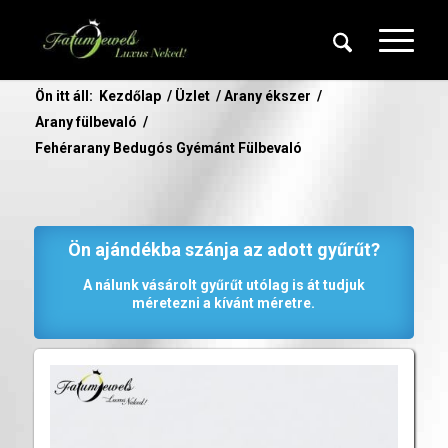
Ön itt áll:
Kezdőlap
/
Üzlet
/
Arany ékszer
/
Arany fülbevaló
/
Fehérarany Bedugós Gyémánt Fülbevaló
Ön ajándékba szánja az adott gyűrűt?
A nálunk vásárolt gyűrűt utólag is át tudjuk
méretezni a kívánt méretre.