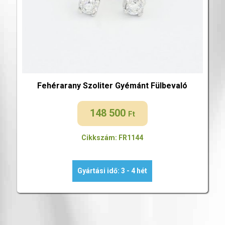
Fehérarany Szoliter Gyémánt Fülbevaló
148 500
Ft
Cikkszám: FR1144
Gyártási idő: 3 - 4 hét