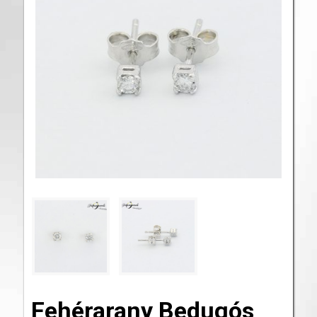
Fehérarany Bedugós