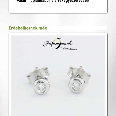
valamint platinából is értékegyeztetéssel!
Érdekelhetnek még…