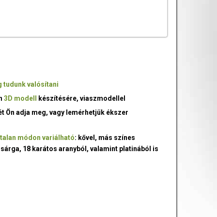
 tudunk valósítani
an
3D modell
készítésére, viaszmodellel
ét Ön adja meg, vagy lemérhetjük ékszer
talan módon variálható
: kővel, más színes
 sárga, 18 karátos aranyból, valamint platinából is