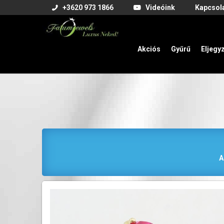
+3620 973 1866
Videóink
Kapcsol
Akciós
Gyűrű
Eljegy
A