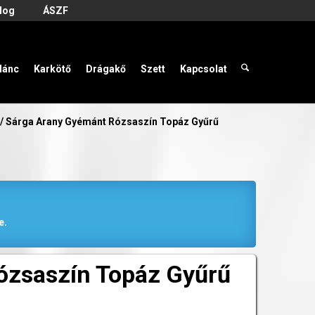
log
ÁSZF
lánc
Karkötő
Drágakő
Szett
Kapcsolat
/
Sárga Arany Gyémánt Rózsaszín Topáz Gyűrű
e.
ózsaszín Topáz Gyűrű