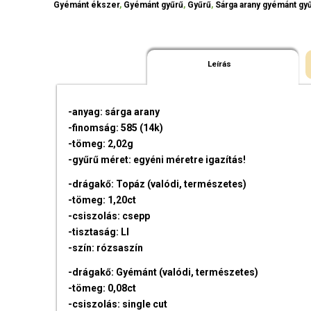
Gyémánt ékszer
,
Gyémánt gyűrű
,
Gyűrű
,
Sárga arany gyémánt gy
Leírás
-anyag: sárga arany
-finomság: 585 (14k)
-tömeg: 2,02g
-gyűrű méret: egyéni méretre igazítás!
-drágakő: Topáz (valódi, természetes)
-tömeg: 1,20ct
-csiszolás: csepp
-tisztaság: LI
-szín: rózsaszín
-drágakő: Gyémánt (valódi, természetes)
-tömeg: 0,08ct
-csiszolás: single cut