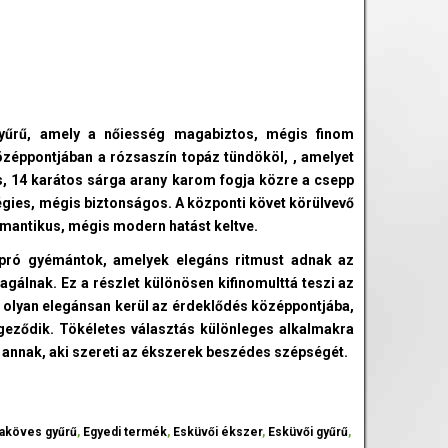
yűrű, amely a nőiesség magabiztos, mégis finom
özéppontjában a rózsaszín topáz tündököl, , amelyet
, 14 karátos sárga arany karom fogja közre a csepp
égies, mégis biztonságos. A központi követ körülvevő
mantikus, mégis modern hatást keltve.
 apró gyémántok, amelyek elegáns ritmust adnak az
gálnak. Ez a részlet különösen kifinomulttá teszi az
 olyan elegánsan kerül az érdeklődés középpontjába,
geződik. Tökéletes választás különleges alkalmakra
 annak, aki szereti az ékszerek beszédes szépségét.
aköves gyűrű
,
Egyedi termék
,
Esküvői ékszer
,
Esküvői gyűrű
,