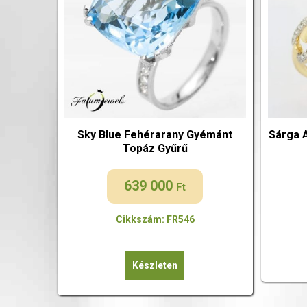
Sky Blue Fehérarany Gyémánt
Sárga 
Topáz Gyűrű
639 000
Ft
Cikkszám: FR546
Készleten