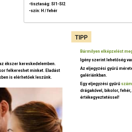
-tisztaság: SI1-SI2
-szín: H / fehér
TIPP
Bármilyen elképzelést meg
Igény szerint lehetőség v
t az ékszer kereskedelemben.
Az eljegyzési gyűrű méret
kor felkereshet minket. Eladást
galériánkban.
ben is elérhetőek leszünk.
Egy eljegyzési gyűrű
szám
drágakővel, bikolor, fehér,
értékegyeztetéssel!