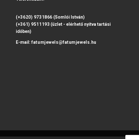
(+3620) 9731866
(Somlói István)
(+361) 9511193
(üzlet - elérhető nyitva tartási
időben)
E-mail:
fatumjewels@fatumjewels.hu