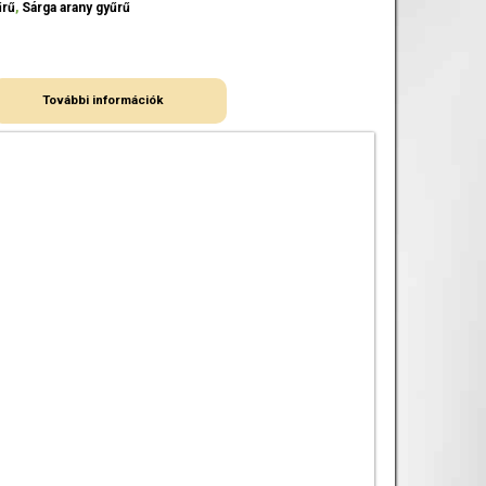
űrű
,
Sárga arany gyűrű
További információk