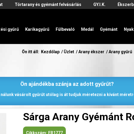
at
Törtarany és gyémánt felvásárlás
GY.I.K.
Ékszerb
zési gyűrű
Karikagyűrű
Fülbevaló
Medál
Gyémánt
Nyak
Ön itt áll:
Kezdőlap
/
Üzlet
/
Arany ékszer
/
Arany gyűrű
Ön ajándékba szánja az adott gyűrűt?
 nálunk vásárolt gyűrűt utólag is át tudjuk méretezni a kívánt méretr
Sárga Arany Gyémánt R
Cikkszám:
FR1777