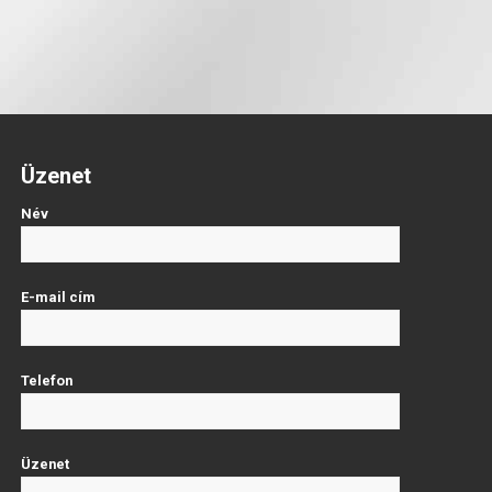
Üzenet
Név
E-mail cím
Telefon
Üzenet