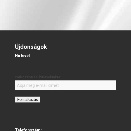
Újdonságok
Hírlevél
Iratkozzon fel hírlevelünkre:
Feliratkozás
Telefonszám: