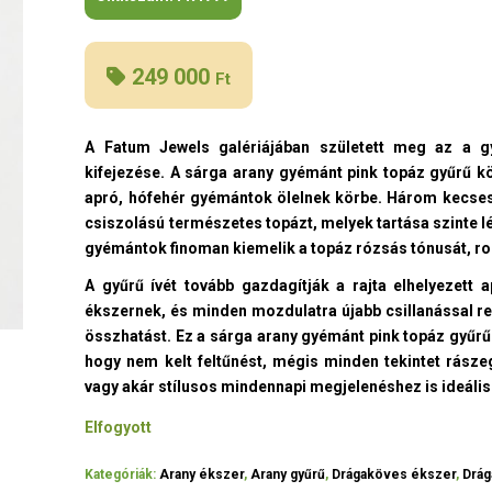
249 000
Ft
A Fatum Jewels galériájában született meg az a g
kifejezése. A sárga arany gyémánt pink topáz gyűrű k
apró, hófehér gyémántok ölelnek körbe. Három kecses
csiszolású természetes topázt, melyek tartása szinte l
gyémántok finoman kiemelik a topáz rózsás tónusát, ro
A gyűrű ívét tovább gazdagítják a rajta elhelyezett
ékszernek, és minden mozdulatra újabb csillanással rea
összhatást. Ez a sárga arany gyémánt pink topáz gyűrű
hogy nem kelt feltűnést, mégis minden tekintet rásze
vagy akár stílusos mindennapi megjelenéshez is ideális
Elfogyott
Kategóriák:
Arany ékszer
,
Arany gyűrű
,
Drágaköves ékszer
,
Drág