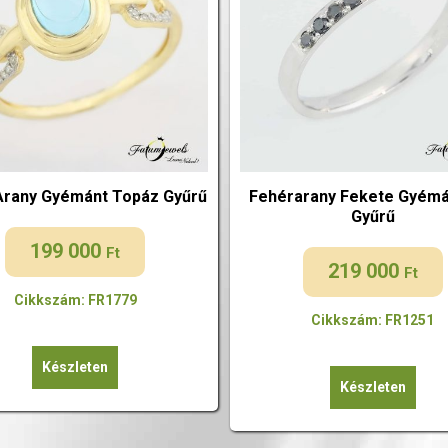
Arany Gyémánt Topáz Gyűrű
Fehérarany Fekete Gyémá
Gyűrű
199 000
Ft
219 000
Ft
Cikkszám: FR1779
Cikkszám: FR1251
Készleten
Készleten