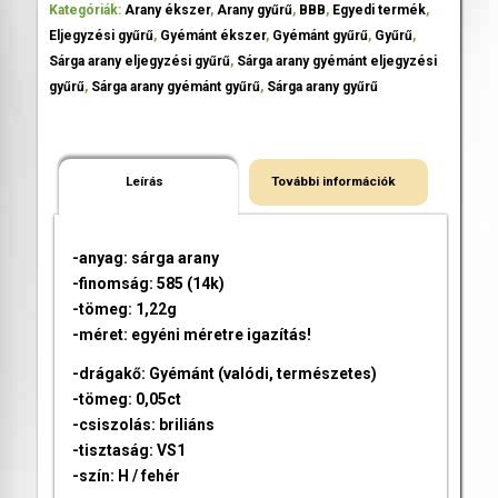
Kategóriák:
Arany ékszer
,
Arany gyűrű
,
BBB
,
Egyedi termék
,
Eljegyzési gyűrű
,
Gyémánt ékszer
,
Gyémánt gyűrű
,
Gyűrű
,
Sárga arany eljegyzési gyűrű
,
Sárga arany gyémánt eljegyzési
gyűrű
,
Sárga arany gyémánt gyűrű
,
Sárga arany gyűrű
Leírás
További információk
-anyag: sárga arany
-finomság: 585 (14k)
-tömeg: 1,22g
-méret: egyéni méretre igazítás!
-drágakő: Gyémánt (valódi, természetes)
-tömeg: 0,05ct
-csiszolás: briliáns
-tisztaság: VS1
-szín: H / fehér