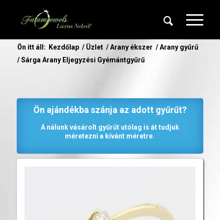
Ön itt áll:
Kezdőlap
/
Üzlet
/
Arany ékszer
/
Arany gyűrű
/
Sárga Arany Eljegyzési Gyémántgyűrű
Ön ajándékba szánja az adott gyűrűt?
A nálunk vásárolt gyűrűt utólag is át tudjuk
méretezni a kívánt méretre.