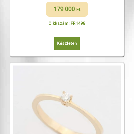
179 000
Ft
Cikkszám: FR1498
Készleten