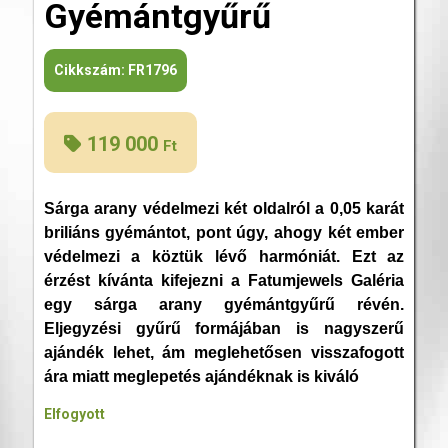
Gyémántgyűrű
Cikkszám:
FR1796
119 000
Ft
Sárga arany védelmezi két oldalról a 0,05 karát
briliáns gyémántot, pont úgy, ahogy két ember
védelmezi a köztük lévő harmóniát. Ezt az
érzést kívánta kifejezni a Fatumjewels Galéria
egy sárga arany gyémántgyűrű révén.
Eljegyzési gyűrű formájában is nagyszerű
ajándék lehet, ám meglehetősen visszafogott
ára miatt meglepetés ajándéknak is kiváló
Elfogyott