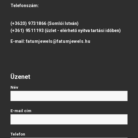
Telefonszám:
(+3620) 9731866
(Somlói István)
(+361) 9511193
(üzlet - elérhető nyitva tartási időben)
E-mail:
fatumjewels@fatumjewels.hu
Üzenet
Név
E-mail cím
Telefon