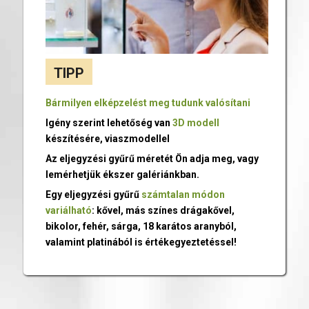
TIPP
Bármilyen elképzelést meg tudunk valósítani
Igény szerint lehetőség van
3D modell
készítésére, viaszmodellel
Az eljegyzési gyűrű méretét Ön adja meg, vagy
lemérhetjük ékszer galériánkban.
Egy eljegyzési gyűrű
számtalan módon
variálható
: kővel, más színes drágakővel,
bikolor, fehér, sárga, 18 karátos aranyból,
valamint platinából is értékegyeztetéssel!