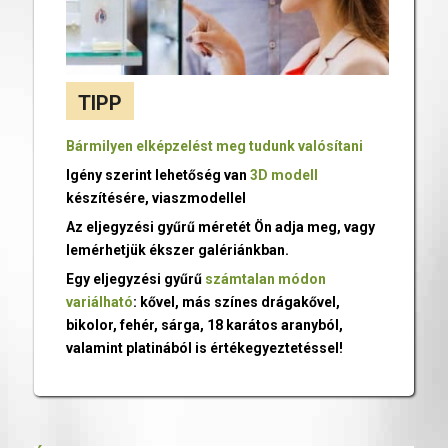
TIPP
Bármilyen elképzelést meg tudunk valósítani
Igény szerint lehetőség van
3D modell
készítésére, viaszmodellel
Az eljegyzési gyűrű méretét Ön adja meg, vagy
lemérhetjük ékszer galériánkban.
Egy eljegyzési gyűrű
számtalan módon
variálható
: kővel, más színes drágakővel,
bikolor, fehér, sárga, 18 karátos aranyból,
valamint platinából is értékegyeztetéssel!