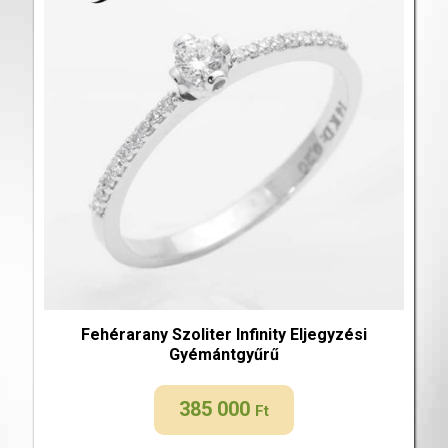
Fehérarany Szoliter Infinity Eljegyzési
Gyémántgyűrű
385 000
Ft