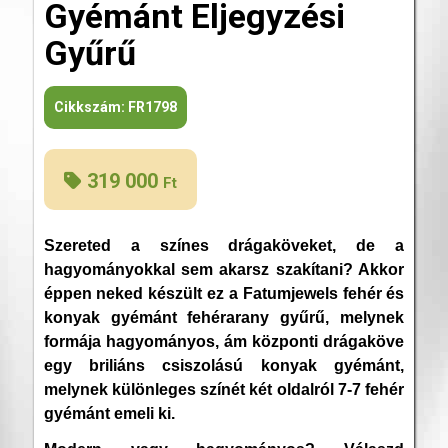
Gyémánt Eljegyzési
Gyűrű
Cikkszám:
FR1798
319 000
Ft
Szereted a színes drágaköveket, de a
hagyományokkal sem akarsz szakítani? Akkor
éppen neked készült ez a Fatumjewels fehér és
konyak gyémánt fehérarany gyűrű, melynek
formája hagyományos, ám központi drágaköve
egy briliáns csiszolású konyak gyémánt,
melynek különleges színét két oldalról 7-7 fehér
gyémánt emeli ki.