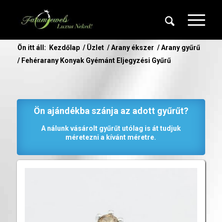
Ön itt áll:
Kezdőlap
/
Üzlet
/
Arany ékszer
/
Arany gyűrű
/
Fehérarany Konyak Gyémánt Eljegyzési Gyűrű
Ön ajándékba szánja az adott gyűrűt?
A nálunk vásárolt gyűrűt utólag is át tudjuk
méretezni a kívánt méretre.