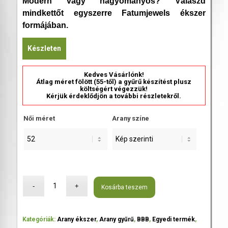
Modern vagy hagyományos? Válaszd
mindkettőt egyszerre Fatumjewels ékszer
formájában.
Készleten
Kedves Vásárlónk!
Átlag méret fölött (55-től) a gyűrű készítést plusz
költségért végezzük!
Kérjük érdeklődjön a további részletekről.
Női méret
Arany színe
Kosárba teszem
Kategóriák:
Arany ékszer
,
Arany gyűrű
,
BBB
,
Egyedi termék
,