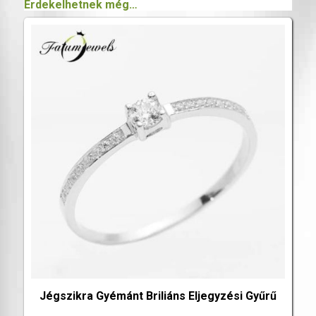
Érdekelhetnek még…
Jégszikra Gyémánt Briliáns Eljegyzési Gyűrű