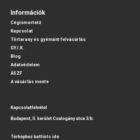
Információk
Cégismertető
Kapcsolat
Törtarany és gyémánt felvásárlás
GY.I.K.
Blog
Adatvédelem
ÁSZF
A vásárlás mente
Kapcsolatfelvétel
Budapest, II. kerület Csalogány utca 3/b.
Térképhez
kattints ide