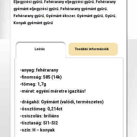
Eljegyzési gyűrű
,
Fehérarany eljegyzési gyűrű
,
Fehérarany
gyémánt eljegyzési gyűrű
,
Fehérarany gyémánt gyűrű
,
Fehérarany gyűrű
,
Gyémánt ékszer
,
Gyémánt gyűrű
,
Gyűrű
,
Konyak gyémánt gyűrű
Leírás
További információk
-anyag: fehérarany
-finomság: 585 (14k)
-tömeg: 1,7g
-méret: egyéni méretre igazítás!
-drágakő: Gyémánt (valódi, természetes)
-össztömeg: 0,214ct
-csiszolás: briliáns
-tisztaság: SI1-SI2
-szín: H – konyak