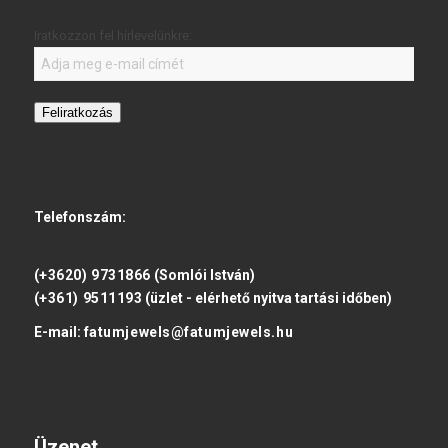
Iratkozzon fel hírlevelünkre:
Feliratkozás
Telefonszám:
(+3620) 9731866
(Somlói István)
(+361) 9511193
(üzlet - elérhető nyitva tartási időben)
E-mail:
fatumjewels@fatumjewels.hu
Üzenet