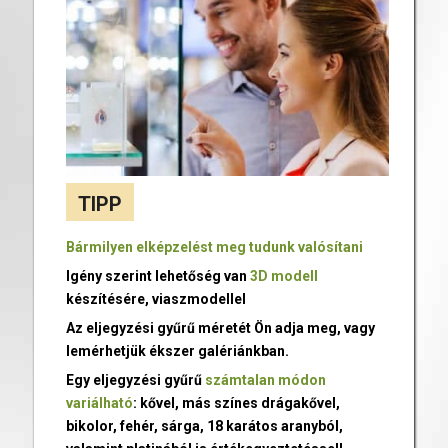
TIPP
Bármilyen elképzelést meg tudunk valósítani
Igény szerint lehetőség van
3D modell
készítésére, viaszmodellel
Az eljegyzési gyűrű méretét Ön adja meg, vagy
lemérhetjük ékszer galériánkban.
Egy eljegyzési gyűrű
számtalan módon
variálható
: kővel, más színes drágakővel,
bikolor, fehér, sárga, 18 karátos aranyból,