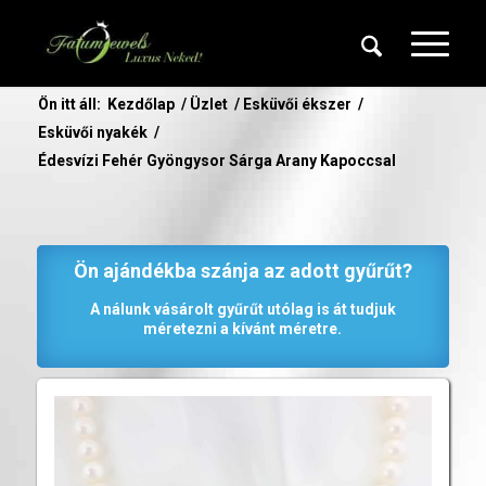
Ön itt áll:
Kezdőlap
/
Üzlet
/
Esküvői ékszer
/
Esküvői nyakék
/
Édesvízi Fehér Gyöngysor Sárga Arany Kapoccsal
Ön ajándékba szánja az adott gyűrűt?
A nálunk vásárolt gyűrűt utólag is át tudjuk
méretezni a kívánt méretre.