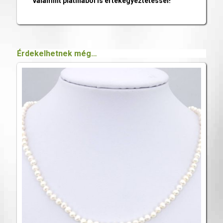
valamint platinából is értékegyeztetéssel!
Érdekelhetnek még…