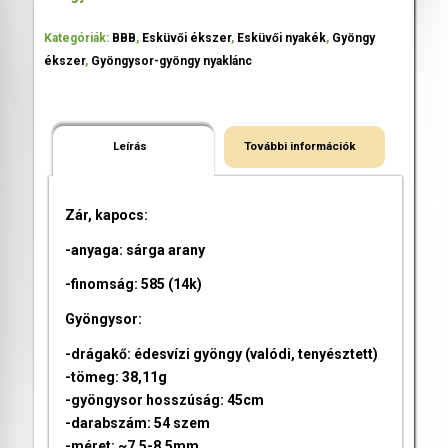
Kategóriák:
BBB
,
Esküvői ékszer
,
Esküvői nyakék
,
Gyöngy
ékszer
,
Gyöngysor-gyöngy nyaklánc
Leírás
További információk
Zár, kapocs:
-anyaga: sárga arany
-finomság: 585 (14k)
Gyöngysor:
-drágakő: édesvízi gyöngy (valódi, tenyésztett)
-tömeg: 38,11g
-gyöngysor hosszúság: 45cm
-darabszám: 54 szem
-méret: ~7,5-8,5mm