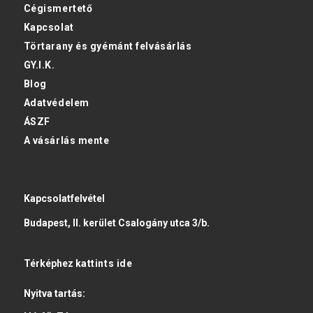
Cégismertető
Kapcsolat
Törtarany és gyémánt felvásárlás
GY.I.K.
Blog
Adatvédelem
ÁSZF
A vásárlás mente
Kapcsolatfelvétel
Budapest, II. kerület Csalogány utca 3/b.
Térképhez
kattints ide
Nyitva tartás: