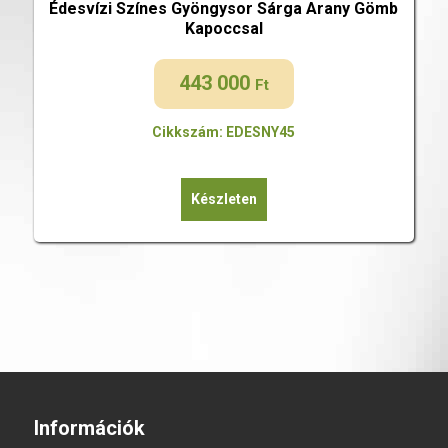
Édesvízi Színes Gyöngysor Sárga Arany Gömb
Kapoccsal
443 000
Ft
Cikkszám: EDESNY45
Készleten
Információk