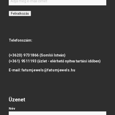
Feliratkozás
Telefonszám:
(+3620) 9731866
(Somlói István)
(+361) 9511193
(üzlet - elérhető nyitva tartási időben)
E-mail:
fatumjewels@fatumjewels.hu
Üzenet
Név