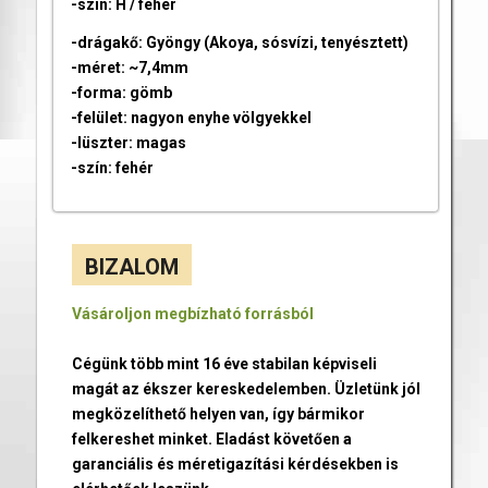
-szín: H / fehér
-drágakő: Gyöngy (Akoya, sósvízi, tenyésztett)
-méret: ~7,4mm
-forma: gömb
-felület: nagyon enyhe völgyekkel
-lüszter: magas
-szín: fehér
BIZALOM
Vásároljon megbízható forrásból
Cégünk több mint 16 éve stabilan képviseli
magát az ékszer kereskedelemben. Üzletünk jól
megközelíthető helyen van, így bármikor
felkereshet minket. Eladást követően a
garanciális és méretigazítási kérdésekben is