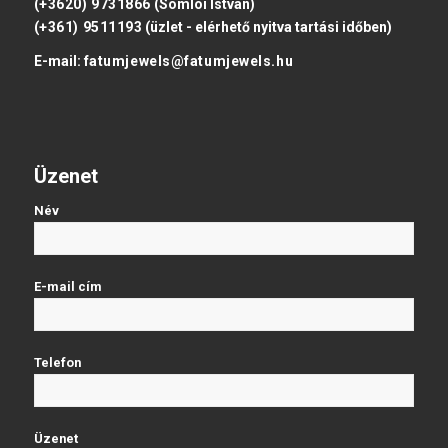
(+3620) 9731866
(Somlói István)
(+361) 9511193
(üzlet - elérhető nyitva tartási időben)
E-mail:
fatumjewels@fatumjewels.hu
Üzenet
Név
E-mail cím
Telefon
Üzenet