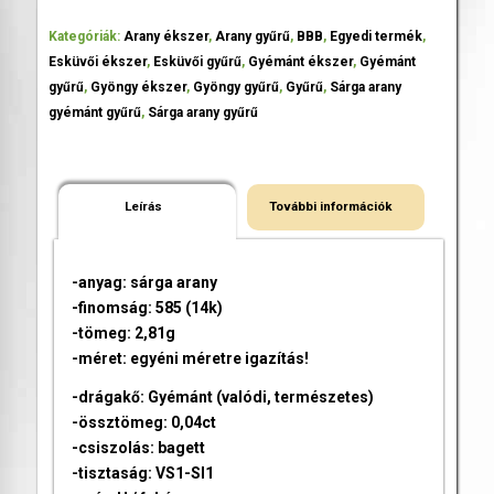
Kategóriák:
Arany ékszer
,
Arany gyűrű
,
BBB
,
Egyedi termék
,
Esküvői ékszer
,
Esküvői gyűrű
,
Gyémánt ékszer
,
Gyémánt
gyűrű
,
Gyöngy ékszer
,
Gyöngy gyűrű
,
Gyűrű
,
Sárga arany
gyémánt gyűrű
,
Sárga arany gyűrű
Leírás
További információk
-anyag: sárga arany
-finomság: 585 (14k)
-tömeg: 2,81g
-méret: egyéni méretre igazítás!
-drágakő: Gyémánt (valódi, természetes)
-össztömeg: 0,04ct
-csiszolás: bagett
-tisztaság: VS1-SI1