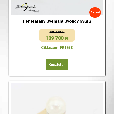
Akció!
Fehérarany Gyémánt Gyöngy Gyűrű
271 000
Ft
189 700
Original
Current
Ft
price
price
Cikkszám: FR1858
was:
is:
271
189
000 Ft.
700 Ft.
Készleten