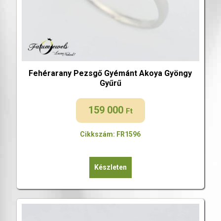
Fehérarany Pezsgő Gyémánt Akoya Gyöngy
Gyűrű
159 000
Ft
Cikkszám: FR1596
Készleten