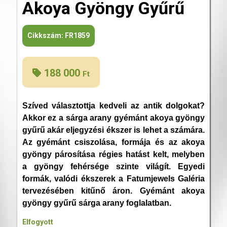
Akoya Gyöngy Gyűrű
Cikkszám:
FR1859
188 000
Ft
Szíved választottja kedveli az antik dolgokat?
Akkor ez a sárga arany gyémánt akoya gyöngy
gyűrű akár eljegyzési ékszer is lehet a számára.
Az gyémánt csiszolása, formája és az akoya
gyöngy párosítása régies hatást kelt, melyben
a gyöngy fehérsége szinte világít. Egyedi
formák, valódi ékszerek a Fatumjewels Galéria
tervezésében kitűnő áron. Gyémánt akoya
gyöngy gyűrű sárga arany foglalatban.
Elfogyott