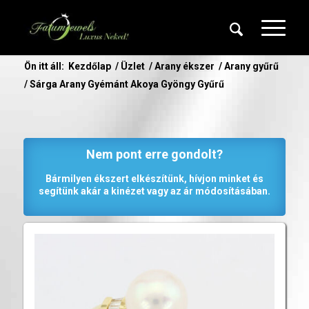
Ön itt áll:
Kezdőlap
/
Üzlet
/
Arany ékszer
/
Arany gyűrű
/
Sárga Arany Gyémánt Akoya Gyöngy Gyűrű
Nem pont erre gondolt?
Bármilyen ékszert elkészítünk, hívjon minket és
segítünk akár a kinézet vagy az ár módosításában.