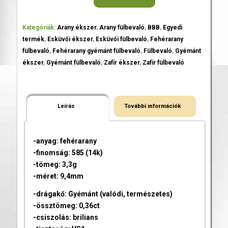
Kategóriák:
Arany ékszer
,
Arany fülbevaló
,
BBB
,
Egyedi
termék
,
Esküvői ékszer
,
Esküvői fülbevaló
,
Fehérarany
fülbevaló
,
Fehérarany gyémánt fülbevaló
,
Fülbevaló
,
Gyémánt
ékszer
,
Gyémánt fülbevaló
,
Zafír ékszer
,
Zafír fülbevaló
Leírás
További információk
-anyag: fehérarany
-finomság: 585 (14k)
-tömeg: 3,3g
-méret: 9,4mm
-drágakő: Gyémánt (valódi, természetes)
-össztömeg: 0,36ct
-csiszolás: brilians