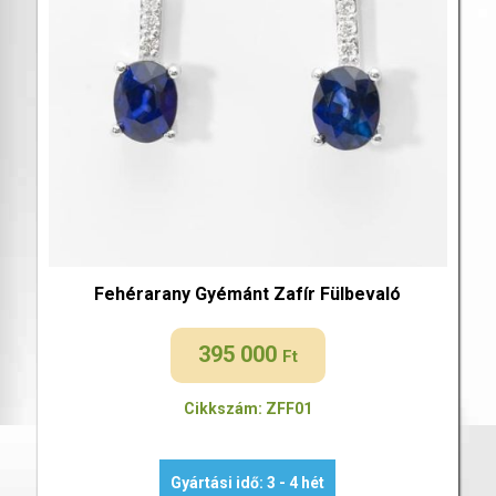
Fehérarany Gyémánt Zafír Fülbevaló
395 000
Ft
Cikkszám: ZFF01
Gyártási idő: 3 - 4 hét