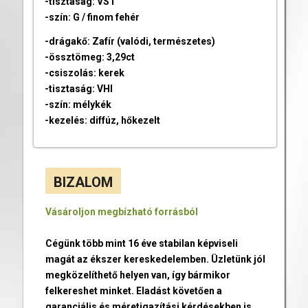
-tisztaság: VS1
-szín: G / finom fehér
-drágakő: Zafír (valódi, természetes)
-össztömeg: 3,29ct
-csiszolás: kerek
-tisztaság: VHI
-szín: mélykék
-kezelés: diffúz, hőkezelt
BIZALOM
Vásároljon megbízható forrásból
Cégünk több mint 16 éve stabilan képviseli
magát az ékszer kereskedelemben. Üzletünk jól
megközelíthető helyen van, így bármikor
felkereshet minket. Eladást követően a
garanciális és méretigazítási kérdésekben is