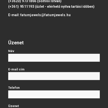
(+3620) 9731866
(Somlói István)
(+361) 9511193
(üzlet - elérhető nyitva tartási időben)
E-mail:
fatumjewels@fatumjewels.hu
Üzenet
Név
E-mail cím
Telefon
Üzenet