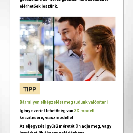
elérhetőek leszünk.
TIPP
Bármilyen elképzelést meg tudunk valósítani
Igény szerint lehetőség van
3D modell
készítésére, viaszmodellel
Az eljegyzési gyűrű méretét Ön adja meg, vagy
lemérhetjük ékszer galériánkban.