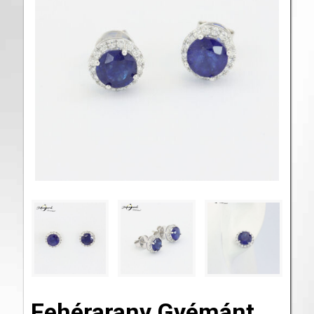
Fehérarany Gyémánt