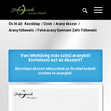
Ön itt áll:
Kezdőlap
/
Üzlet
/
Arany ékszer
/
Arany fülbevaló
/
Fehérarany Gyémánt Zafír Fülbevaló
Van lehetőség más színű aranyból
kivitelezni ezt az ékszert?
Bármilyen ékszert elkészítünk az Ön által kedvelt
színben és anyagból.