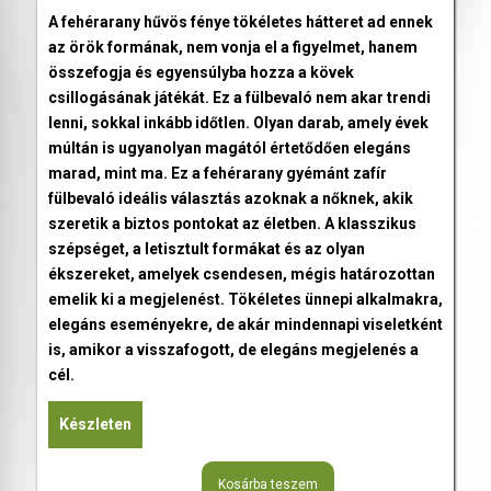
A fehérarany hűvös fénye tökéletes hátteret ad ennek
az örök formának, nem vonja el a figyelmet, hanem
összefogja és egyensúlyba hozza a kövek
csillogásának játékát. Ez a fülbevaló nem akar trendi
lenni, sokkal inkább időtlen. Olyan darab, amely évek
múltán is ugyanolyan magától értetődően elegáns
marad, mint ma. Ez a fehérarany gyémánt zafír
fülbevaló ideális választás azoknak a nőknek, akik
szeretik a biztos pontokat az életben. A klasszikus
szépséget, a letisztult formákat és az olyan
ékszereket, amelyek csendesen, mégis határozottan
emelik ki a megjelenést. Tökéletes ünnepi alkalmakra,
elegáns eseményekre, de akár mindennapi viseletként
is, amikor a visszafogott, de elegáns megjelenés a
cél.
Készleten
Kosárba teszem