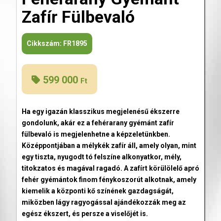
Zafír Fülbevaló
Cikkszám:
FR1895
599 000
Ft
Ha egy igazán klasszikus megjelenésű ékszerre
gondolunk, akár ez a fehérarany gyémánt zafír
fülbevaló is megjelenhetne a képzeletünkben.
Középpontjában a mélykék zafír áll, amely olyan, mint
egy tiszta, nyugodt tó felszíne alkonyatkor, mély,
titokzatos és magával ragadó. A zafírt körülölelő apró
fehér gyémántok finom fénykoszorút alkotnak, amely
kiemelik a központi kő színének gazdagságát,
miközben lágy ragyogással ajándékozzák meg az
egész ékszert, és persze a viselőjét is.