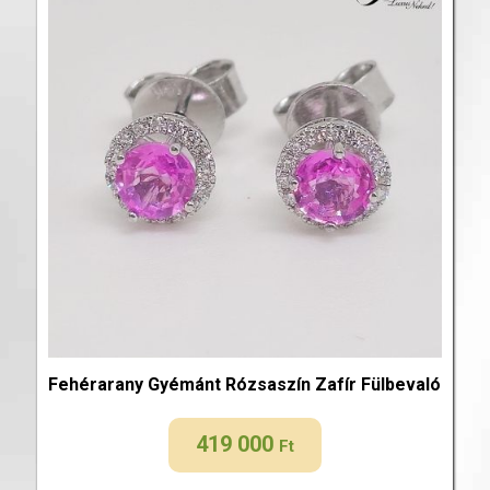
Fehérarany Gyémánt Rózsaszín Zafír Fülbevaló
419 000
Ft