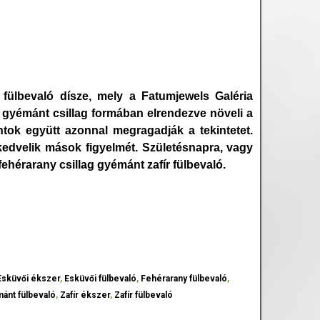
 fülbevaló dísze, mely a Fatumjewels Galéria
ns gyémánt csillag formában elrendezve növeli a
tok együtt azonnal megragadják a tekintetet.
kedvelik mások figyelmét. Születésnapra, vagy
ehérarany csillag gyémánt zafír fülbevaló.
Esküvői ékszer
,
Esküvői fülbevaló
,
Fehérarany fülbevaló
,
ánt fülbevaló
,
Zafír ékszer
,
Zafír fülbevaló