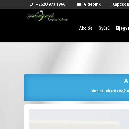
+3620 973 1866
Videóink
Kapcsol
Akciós
Gyűrű
Eljegy
A
Van rá lehetőség? A