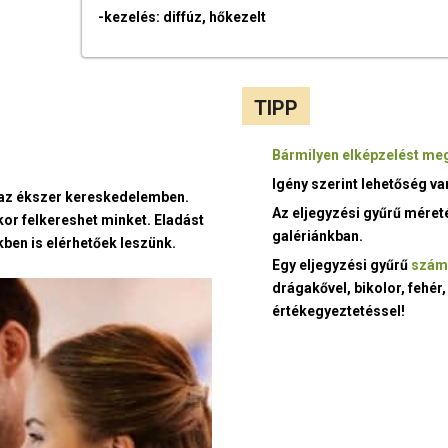
-kezelés: diffúz, hőkezelt
TIPP
Bármilyen elképzelést meg
Igény szerint lehetőség v
t az ékszer kereskedelemben.
Az eljegyzési gyűrű méret
kor felkereshet minket. Eladást
galériánkban.
ben is elérhetőek leszünk.
Egy eljegyzési gyűrű
szám
drágakővel, bikolor, fehér,
értékegyeztetéssel!