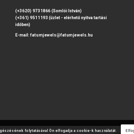
(+3620) 9731866
(Somlói István)
(+361) 9511193
(üzlet - elérhető nyitva tartási
időben)
E-mail:
fatumjewels@fatumjewels.hu
ngészésének folytatásával Ön elfogadja a cookie-k használatát.
Elfo
Eljegyzési 