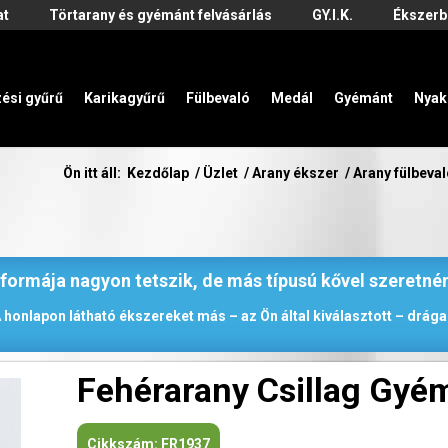
at
Törtarany és gyémánt felvásárlás
GY.I.K.
Ékszerb
zési gyűrű
Karikagyűrű
Fülbevaló
Medál
Gyémánt
Nyak
Ön itt áll:
Kezdőlap
/
Üzlet
/
Arany ékszer
/
Arany fülbeva
 formája nagyon tetszik, de más típusú kővel szeretné
 honlapon látható ékszereket más – az Ön által kiválasztott – drágak
Fehérarany Csillag Gyém
Cikkszám:
FR1937