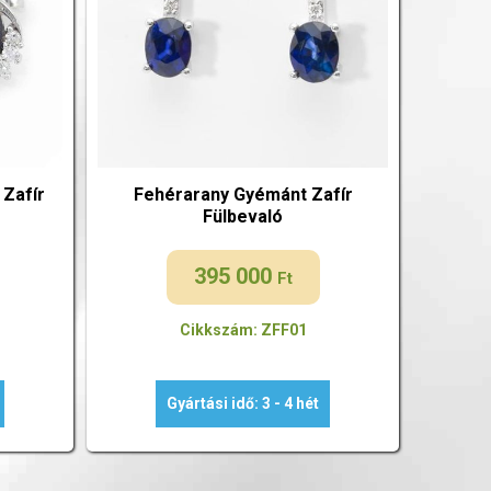
Zafír
Fehérarany Gyémánt Zafír
Fülbevaló
395 000
Ft
Cikkszám: ZFF01
Gyártási idő: 3 - 4 hét