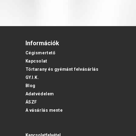
Információk
Cégismertető
Kapcsolat
Törtarany és gyémánt felvásárlás
GY.I.K.
Blog
Adatvédelem
ÁSZF
A vásárlás mente
Kapcsolatfelvétel