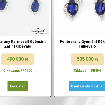
arany Karmazált Gyémánt
Fehérarany Gyémánt Kék 
Zafír Fülbevaló
Fülbevaló
490 000
505 000
Ft
Ft
Cikkszám: FR1700
Cikkszám: FR854
Készleten
Gyártási idő: 3 - 4 hét