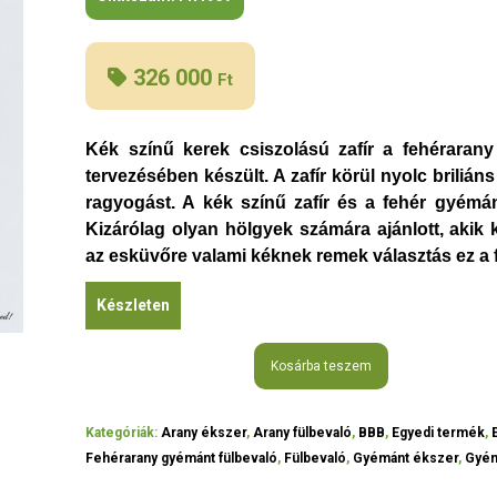
326 000
Ft
Kék színű kerek csiszolású zafír a fehérarany
tervezésében készült. A zafír körül nyolc briliá
ragyogást. A kék színű zafír és a fehér gyémán
Kizárólag olyan hölgyek számára ajánlott, akik 
az esküvőre valami kéknek remek választás ez a f
Készleten
Kosárba teszem
Kategóriák:
Arany ékszer
,
Arany fülbevaló
,
BBB
,
Egyedi termék
,
Fehérarany gyémánt fülbevaló
,
Fülbevaló
,
Gyémánt ékszer
,
Gyém