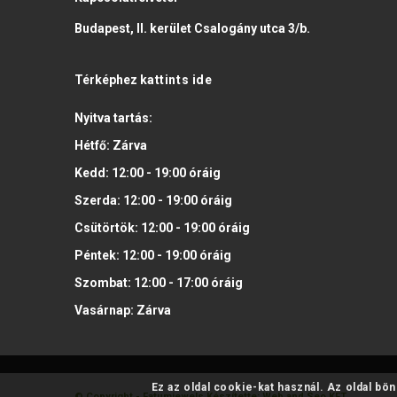
Budapest, II. kerület Csalogány utca 3/b.
Térképhez
kattints ide
Nyitva tartás:
Hétfő:
Zárva
Kedd:
12:00 - 19:00
óráig
Szerda:
12:00 - 19:00
óráig
Csütörtök:
12:00 - 19:00
óráig
Péntek:
12:00 - 19:00
óráig
Szombat:
12:00 - 17:00
óráig
Vasárnap:
Zárva
Ez az oldal cookie-kat használ. Az oldal bö
© Copyright - Fatumjewels
Készítette: Web and Seo KFT.