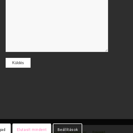
gad
Elutasít mindent
Beállítások
gyűrű
Gyémánt gyűrű
Karikagyűrű
Aranyékszer
Drágakő