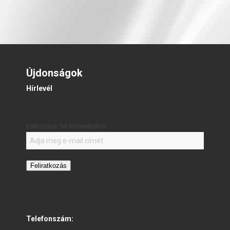
Újdonságok
Hírlevél
Iratkozzon fel hírlevelünkre:
Feliratkozás
Telefonszám: