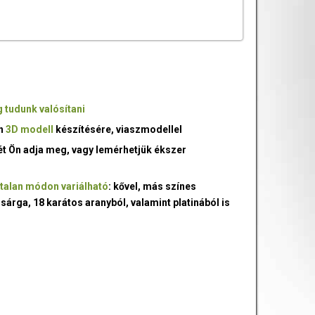
 tudunk valósítani
an
3D modell
készítésére, viaszmodellel
ét Ön adja meg, vagy lemérhetjük ékszer
talan módon variálható
: kővel, más színes
 sárga, 18 karátos aranyból, valamint platinából is