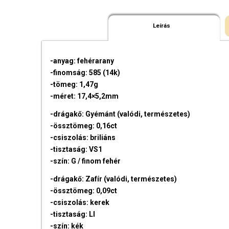
Leírás
-anyag: fehérarany
-finomság: 585 (14k)
-tömeg: 1,47g
-méret: 17,4×5,2mm
-drágakő: Gyémánt (valódi, természetes)
-össztömeg: 0,16ct
-csiszolás: briliáns
-tisztaság: VS1
-szín: G / finom fehér
-drágakő: Zafír (valódi, természetes)
-össztömeg: 0,09ct
-csiszolás: kerek
-tisztaság: LI
-szín: kék