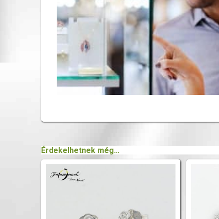
Érdekelhetnek még…