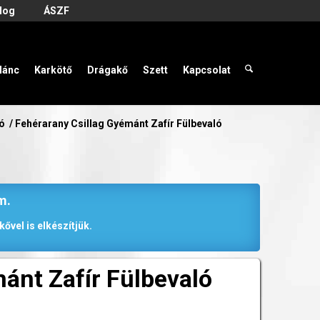
log
ÁSZF
lánc
Karkötő
Drágakő
Szett
Kapcsolat
ló
/
Fehérarany Csillag Gyémánt Zafír Fülbevaló
m.
ővel is elkészítjük.
ánt Zafír Fülbevaló