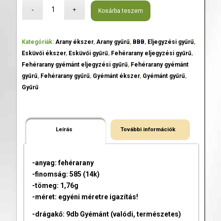
Kosárba teszem
Kategóriák:
Arany ékszer
,
Arany gyűrű
,
BBB
,
Eljegyzési gyűrű
,
Esküvői ékszer
,
Esküvői gyűrű
,
Fehérarany eljegyzési gyűrű
,
Fehérarany gyémánt eljegyzési gyűrű
,
Fehérarany gyémánt
gyűrű
,
Fehérarany gyűrű
,
Gyémánt ékszer
,
Gyémánt gyűrű
,
Gyűrű
Leírás
További információk
-anyag: fehérarany
-finomság: 585 (14k)
-tömeg: 1,76g
-méret: egyéni méretre igazítás!
-drágakő: 9db Gyémánt (valódi, természetes)