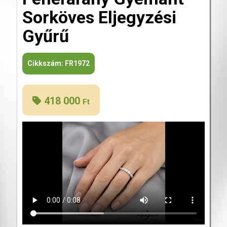
Sorköves Eljegyzési
Gyűrű
Cikkszám:
FR1972
418 000
Ft