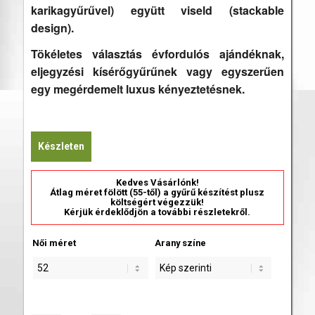
karikagyűrűvel) együtt viseld (stackable
design).
Tökéletes választás évfordulós ajándéknak,
eljegyzési kísérőgyűrűnek vagy egyszerűen
egy megérdemelt luxus kényeztetésnek.
Készleten
Kedves Vásárlónk!
Átlag méret fölött (55-től) a gyűrű készítést plusz
költségért végezzük!
Kérjük érdeklődjön a további részletekről.
Női méret
Arany színe