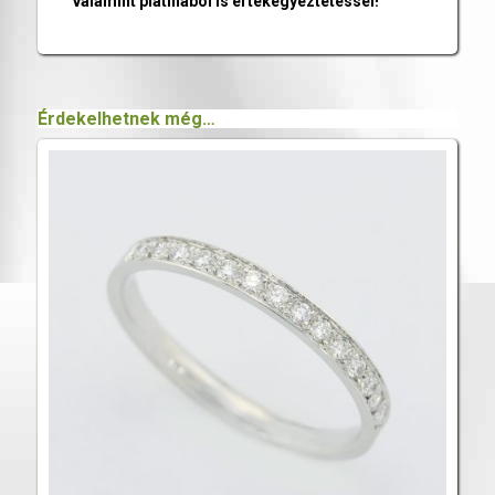
valamint platinából is értékegyeztetéssel!
Érdekelhetnek még…