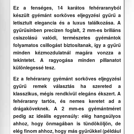
Ez a fenséges, 14 karátos fehéraranyból
készült gyémánt sorköves eljegyzési gyűrű a
letisztult elegancia és a luxus találkozása. A
gyűrűsínben precízen foglalt, 2 mm-es briliáns
csiszolású valódi, természetes gyémántok
folyamatos csillogást biztosítanak, így a gyűrű
minden kézmozdulatnál magára vonzza a
tekintetet. A ragyogása minden pillanatot
különlegessé tesz.
Ez a fehérarany gyémánt sorköves eljegyzési
gyűrű remek választás ha szereted a
klasszikus, mégis rendkívül elegáns ékszert. A
fehérarany tartós, és nemes keretet ad a
drágaköveknek. A 2 mm-es gyémántméret
pedig az ideális egyensúly: elég hangsúlyos
ahhoz, hogy önmagában is tündököljön, de
elég finom ahhoz, hogy más gyűrűkkel (például