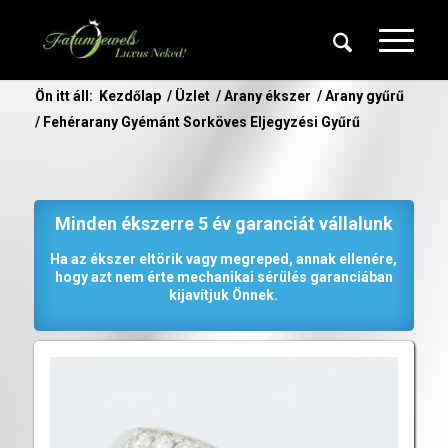
Ön itt áll:
Kezdőlap
/
Üzlet
/
Arany ékszer
/
Arany gyűrű
/
Fehérarany Gyémánt Sorköves Eljegyzési Gyűrű
Minden ékszerre 5 év garanciát vállalunk
Ha az ékszer eltörik vagy megreped, annak ellenére,
hogy azt nem érte mechanikai sérülés garanciában
kijavítjuk Önnek.