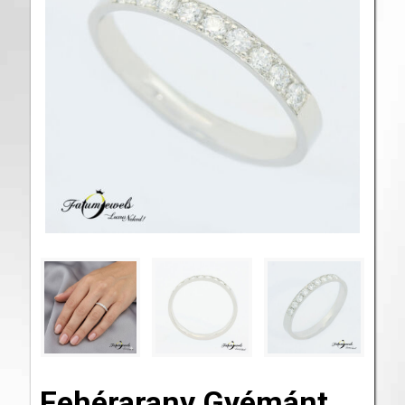
Fehérarany Gyémánt