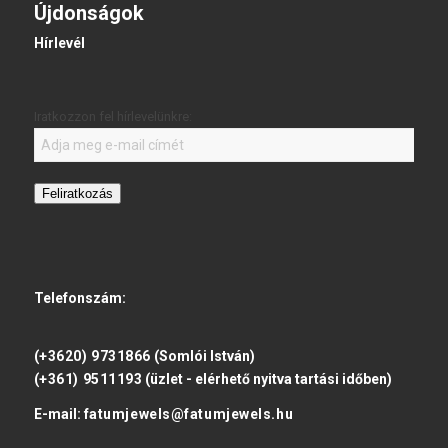
Újdonságok
Hírlevél
Iratkozzon fel hírlevelünkre:
Feliratkozás
Telefonszám:
(+3620) 9731866
(Somlói István)
(+361) 9511193
(üzlet - elérhető nyitva tartási időben)
E-mail:
fatumjewels@fatumjewels.hu