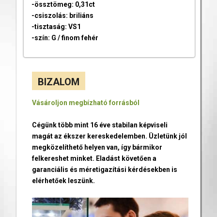
-össztömeg: 0,31ct
-csiszolás: briliáns
-tisztaság: VS1
-szín: G / finom fehér
BIZALOM
Vásároljon megbízható forrásból
Cégünk több mint 16 éve stabilan képviseli
magát az ékszer kereskedelemben. Üzletünk jól
megközelíthető helyen van, így bármikor
felkereshet minket. Eladást követően a
garanciális és méretigazítási kérdésekben is
elérhetőek leszünk.