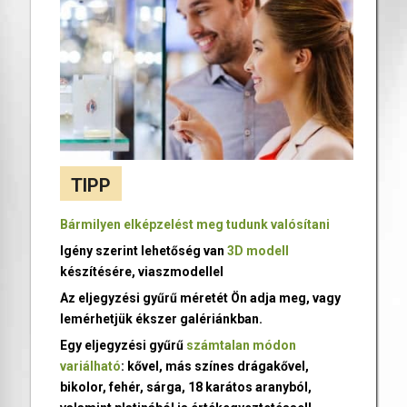
TIPP
Bármilyen elképzelést meg tudunk valósítani
Igény szerint lehetőség van
3D modell
készítésére, viaszmodellel
Az eljegyzési gyűrű méretét Ön adja meg, vagy
lemérhetjük ékszer galériánkban.
Egy eljegyzési gyűrű
számtalan módon
variálható
: kővel, más színes drágakővel,
bikolor, fehér, sárga, 18 karátos aranyból,