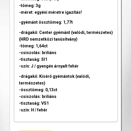
-tömeg: 3g
-méret: egyéni méretre igazítás!
-gyémánt össztömeg: 1,77t
-drágakő: Center gyémánt (valódi, természetes)
(HRD nemzetközi tanúsítvány)
-tömeg: 1,64ct
-csiszolás: briliáns
-tisztaság: SI1
-szín: J / gyengén árnyalt fehér
-drágakő: Kísérő gyémántok (valódi,
természetes)
-össztömeg: 0,13ct
-csiszolás: briliáns
-tisztaság: VS1
-szín: H / fehér