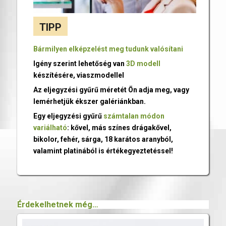
TIPP
Bármilyen elképzelést meg tudunk valósítani
Igény szerint lehetőség van
3D modell
készítésére, viaszmodellel
Az eljegyzési gyűrű méretét Ön adja meg, vagy
lemérhetjük ékszer galériánkban.
Egy eljegyzési gyűrű
számtalan módon
variálható
: kővel, más színes drágakővel,
bikolor, fehér, sárga, 18 karátos aranyból,
valamint platinából is értékegyeztetéssel!
Érdekelhetnek még…