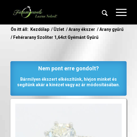
Ön itt áll:
Kezdőlap
/
Üzlet
/
Arany ékszer
/
Arany gyűrű
/
Fehérarany Szoliter 1,64ct Gyémánt Gyűrű
Nem pont erre gondolt?
Bármilyen ékszert elkészítünk, hívjon minket és
segítünk akár a kinézet vagy az ár módosításában.