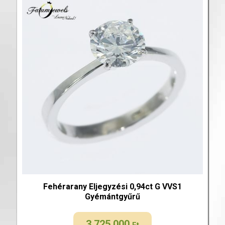
Fehérarany Eljegyzési 0,94ct G VVS1
Gyémántgyűrű
3 725 000