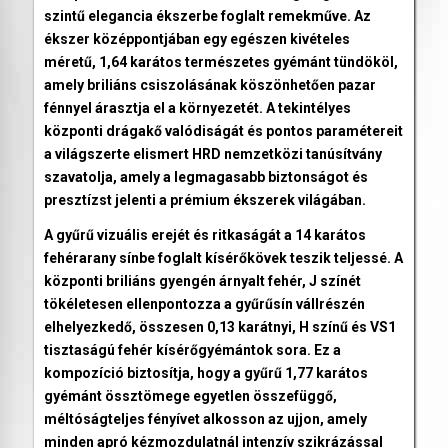
szintű elegancia ékszerbe foglalt remekműve. Az
ékszer középpontjában egy egészen kivételes
méretű, 1,64 karátos természetes gyémánt tündököl,
amely briliáns csiszolásának köszönhetően pazar
fénnyel árasztja el a környezetét. A tekintélyes
központi drágakő valódiságát és pontos paramétereit
a világszerte elismert HRD nemzetközi tanúsítvány
szavatolja, amely a legmagasabb biztonságot és
presztízst jelenti a prémium ékszerek világában.
A gyűrű vizuális erejét és ritkaságát a 14 karátos
fehérarany sínbe foglalt kísérőkövek teszik teljessé. A
központi briliáns gyengén árnyalt fehér, J színét
tökéletesen ellenpontozza a gyűrűsín vállrészén
elhelyezkedő, összesen 0,13 karátnyi, H színű és VS1
tisztaságú fehér kísérőgyémántok sora. Ez a
kompozíció biztosítja, hogy a gyűrű 1,77 karátos
gyémánt össztömege egyetlen összefüggő,
méltóságteljes fényívet alkosson az ujjon, amely
minden apró kézmozdulatnál intenzív szikrázással