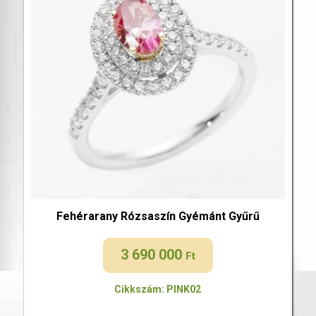
Fehérarany Rózsaszín Gyémánt Gyűrű
3 690 000
Ft
Cikkszám: PINK02