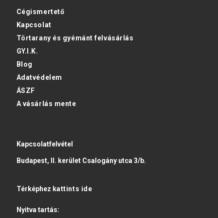
Cégismertető
Kapcsolat
Törtarany és gyémánt felvásárlás
GY.I.K.
Blog
Adatvédelem
ÁSZF
A vásárlás mente
Kapcsolatfelvétel
Budapest, II. kerület Csalogány utca 3/b.
Térképhez
kattints ide
Nyitva tartás: