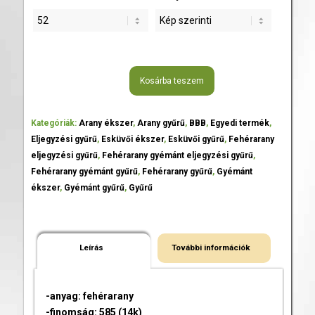
Kosárba teszem
Kategóriák:
Arany ékszer
,
Arany gyűrű
,
BBB
,
Egyedi termék
,
Eljegyzési gyűrű
,
Esküvői ékszer
,
Esküvői gyűrű
,
Fehérarany
eljegyzési gyűrű
,
Fehérarany gyémánt eljegyzési gyűrű
,
Fehérarany gyémánt gyűrű
,
Fehérarany gyűrű
,
Gyémánt
ékszer
,
Gyémánt gyűrű
,
Gyűrű
Leírás
További információk
-anyag: fehérarany
-finomság: 585 (14k)