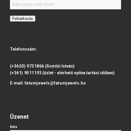
Feliratkozás
Telefonszám:
(+3620) 9731866
(Somlói István)
(+361) 9511193
(üzlet - elérhető nyitva tartási időben)
E-mail:
fatumjewels@fatumjewels.hu
Üzenet
Név