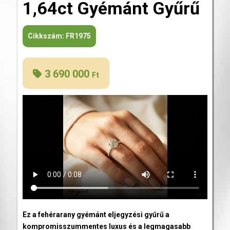
1,64ct Gyémánt Gyűrű
Cikkszám:
FR1975
3 690 000
Ft
Ez a fehérarany gyémánt eljegyzési gyűrű a
kompromisszummentes luxus és a legmagasabb