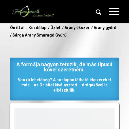
Ön itt áll:
Kezdőlap
/
Üzlet
/
Arany ékszer
/
Arany gyűrű
/
Sárga Arany Smaragd Gyűrű
A formája nagyon tetszik, de más típusú
kővel szeretném.
Van rá lehetőség? A honlapon látható ékszereket
más – az Ön által kiválasztott – drágakővel is
elkészítjük.