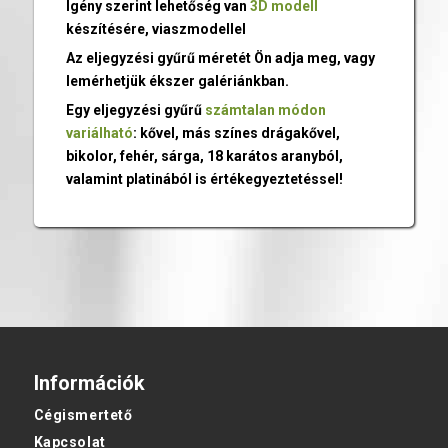
Igény szerint lehetőség van
3D modell
készítésére, viaszmodellel
Az eljegyzési gyűrű méretét Ön adja meg, vagy
lemérhetjük ékszer galériánkban.
Egy eljegyzési gyűrű
számtalan módon
variálható
: kővel, más színes drágakővel,
bikolor, fehér, sárga, 18 karátos aranyból,
valamint platinából is értékegyeztetéssel!
Információk
Cégismertető
Kapcsolat