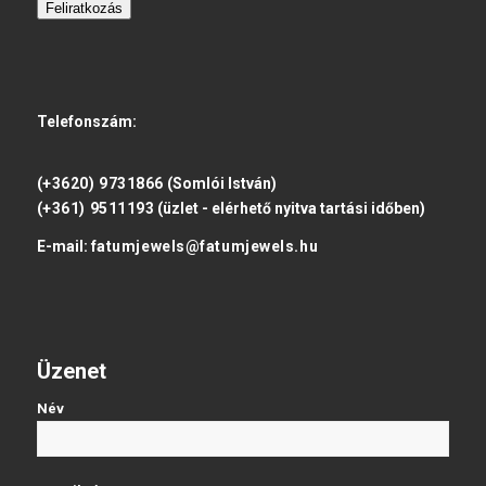
Feliratkozás
Telefonszám:
(+3620) 9731866
(Somlói István)
(+361) 9511193
(üzlet - elérhető nyitva tartási időben)
E-mail:
fatumjewels@fatumjewels.hu
Üzenet
Név