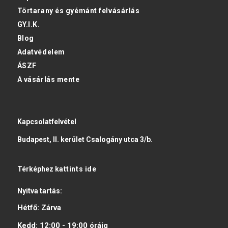
Törtarany és gyémánt felvásárlás
GY.I.K.
Blog
Adatvédelem
ÁSZF
A vásárlás mente
Kapcsolatfelvétel
Budapest, II. kerület Csalogány utca 3/b.
Térképhez
kattints ide
Nyitva tartás:
Hétfő:
Zárva
Kedd:
12:00 - 19:00
óráig