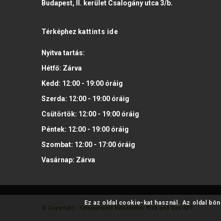
Budapest, II. kerület Csalogány utca 3/b.
Térképhez
kattints ide
Nyitva tartás:
Hétfő:
Zárva
Kedd:
12:00 - 19:00
óráig
Szerda:
12:00 - 19:00
óráig
Csütörtök:
12:00 - 19:00
óráig
Péntek:
12:00 - 19:00
óráig
Szombat:
12:00 - 17:00
óráig
Vasárnap:
Zárva
Ez az oldal cookie-kat használ. Az oldal bö
© Copyright - Fatumjewels
Készítette: Web and Seo KFT.