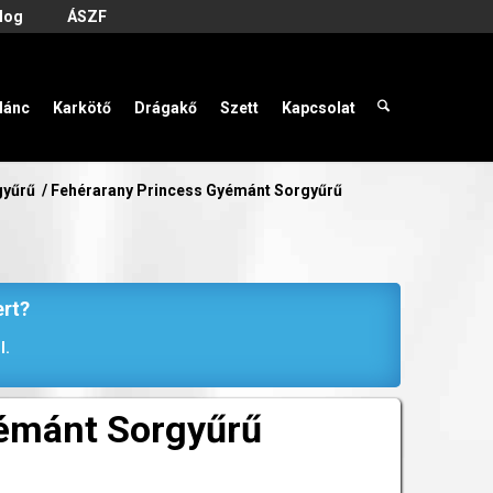
log
ÁSZF
lánc
Karkötő
Drágakő
Szett
Kapcsolat
gyűrű
/
Fehérarany Princess Gyémánt Sorgyűrű
ert?
l.
yémánt Sorgyűrű