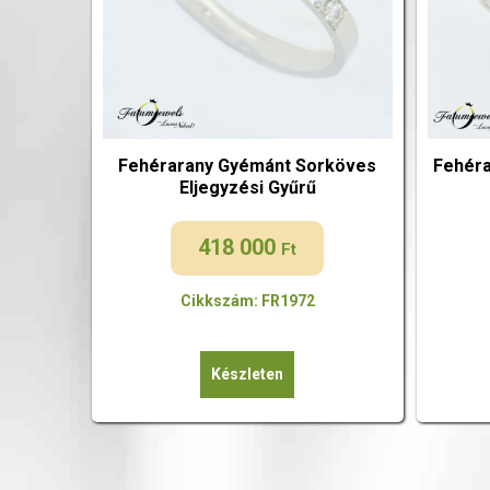
Fehérarany Gyémánt Sorköves
Fehéra
Eljegyzési Gyűrű
418 000
Ft
Cikkszám: FR1972
Készleten