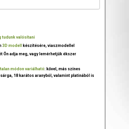
 tudunk valósítani
an
3D modell
készítésére, viaszmodellel
ét Ön adja meg, vagy lemérhetjük ékszer
talan módon variálható
: kővel, más színes
 sárga, 18 karátos aranyból, valamint platinából is