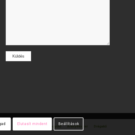
gad
Elutasít mindent
Beállítások
gyűrű
Gyémánt gyűrű
Karikagyűrű
Aranyékszer
Drágakő