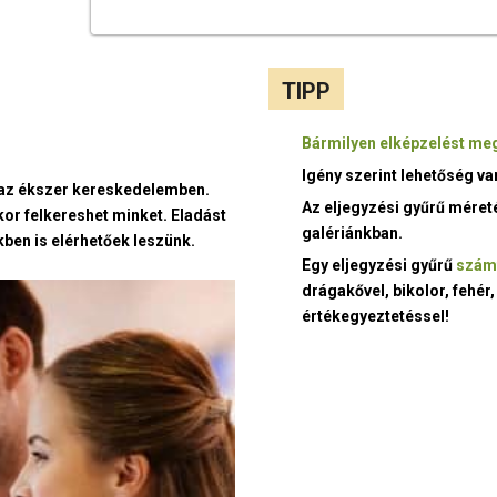
TIPP
Bármilyen elképzelést meg
Igény szerint lehetőség v
t az ékszer kereskedelemben.
Az eljegyzési gyűrű méret
kor felkereshet minket. Eladást
galériánkban.
ben is elérhetőek leszünk.
Egy eljegyzési gyűrű
szám
drágakővel, bikolor, fehér,
értékegyeztetéssel!