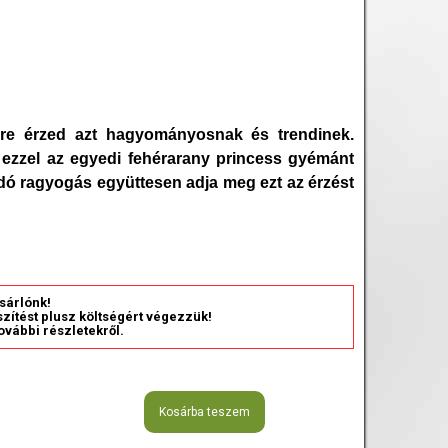
erre érzed azt hagyományosnak és trendinek.
 ezzel az egyedi fehérarany princess gyémánt
radó ragyogás együttesen adja meg ezt az érzést
sárlónk!
észítést plusz költségért végezzük!
ovábbi részletekről.
Kosárba teszem