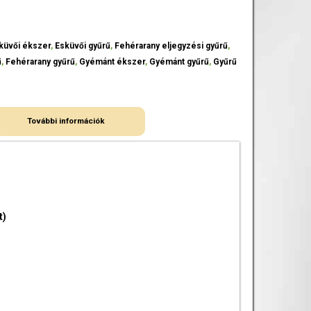
küvői ékszer
,
Esküvői gyűrű
,
Fehérarany eljegyzési gyűrű
,
ű
,
Fehérarany gyűrű
,
Gyémánt ékszer
,
Gyémánt gyűrű
,
Gyűrű
További információk
t)