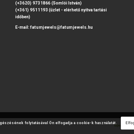
(+3620) 9731866
(Somlói István)
(+361) 9511193
(üzlet - elérhető nyitva tartási
időben)
E-mail:
fatumjewels@fatumjewels.hu
ngészésének folytatásával Ön elfogadja a cookie-k használatát.
Elfo
Eljegyzési 