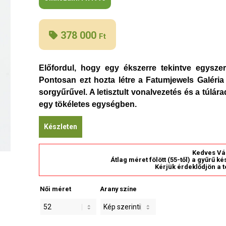
378 000
Ft
Előfordul, hogy egy ékszerre tekintve egysz
Pontosan ezt hozta létre a Fatumjewels Galéria
sorgyűrűvel. A letisztult vonalvezetés és a túlá
egy tökéletes egységben.
Készleten
Kedves Vá
Átlag méret fölött (55-től) a gyűrű k
Kérjük érdeklődjön a t
Női méret
Arany színe