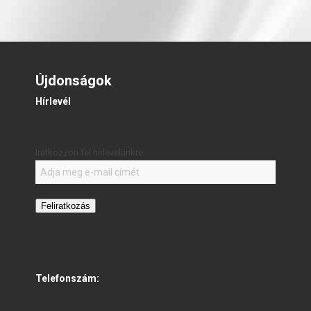
Újdonságok
Hírlevél
Iratkozzon fel hírlevelünkre:
Feliratkozás
Telefonszám: