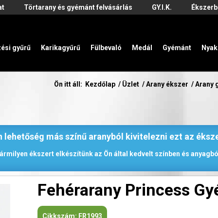
at
Törtarany és gyémánt felvásárlás
GY.I.K.
Ékszerb
zési gyűrű
Karikagyűrű
Fülbevaló
Medál
Gyémánt
Nyak
Ön itt áll:
Kezdőlap
/
Üzlet
/
Arany ékszer
/
Arany 
 lehetőség más színű aranyból kivitelezni ezt az éksz
ármilyen ékszert elkészítünk az Ön által kedvelt színben és anyagbó
Fehérarany Princess G
Cikkszám:
FR1993