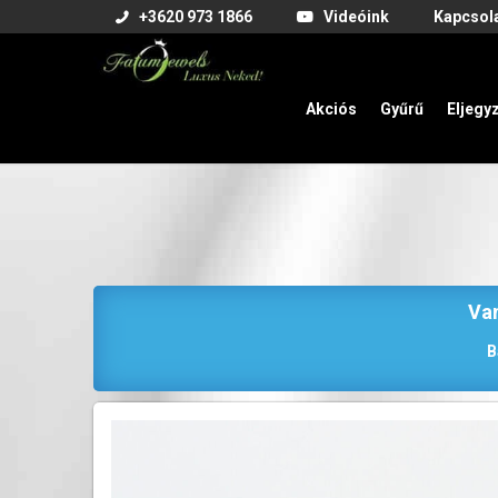
+3620 973 1866
Videóink
Kapcsol
Akciós
Gyűrű
Eljegy
Van
B