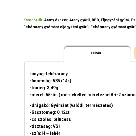
Kategóriák:
Arany ékszer
,
Arany gyűrű
,
BBB
,
Eljegyzési gyűrű
,
Es
Fehérarany gyémánt eljegyzési gyűrű
,
Fehérarany gyémánt gyűr
Leírás
-anyag: fehérarany
-finomság: 585 (14k)
-tömeg: 3,49g
-méret: 55-ös ( mérsékelten méretezhető +-2 számo
-drágakő: Gyémánt (valódi, természetes)
-össztömeg: 0,12ct
-csiszolás: princess
-tisztaság: VS1
-szín: H – fehér