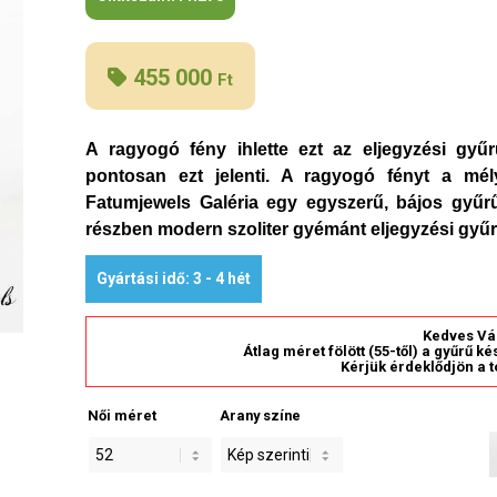
455 000
Ft
A ragyogó fény ihlette ezt az eljegyzési gyű
pontosan ezt jelenti. A ragyogó fényt a mél
Fatumjewels Galéria egy egyszerű, bájos gyűr
részben modern szoliter gyémánt eljegyzési gyűr
Gyártási idő: 3 - 4 hét
Kedves Vá
Átlag méret fölött (55-től) a gyűrű k
Kérjük érdeklődjön a t
Női méret
Arany színe