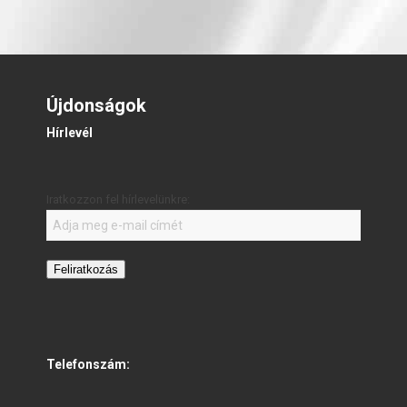
Újdonságok
Hírlevél
Iratkozzon fel hírlevelünkre:
Feliratkozás
Telefonszám: