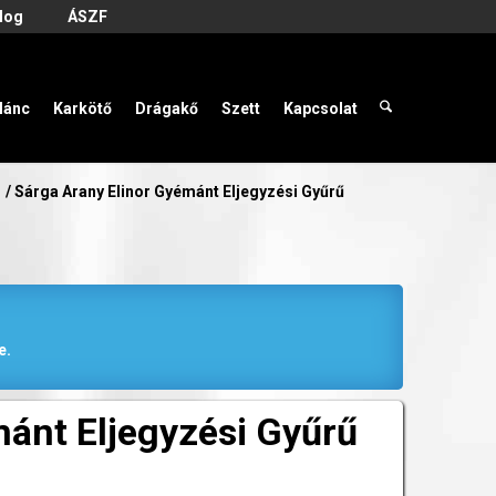
log
ÁSZF
lánc
Karkötő
Drágakő
Szett
Kapcsolat
/
Sárga Arany Elinor Gyémánt Eljegyzési Gyűrű
e.
mánt Eljegyzési Gyűrű