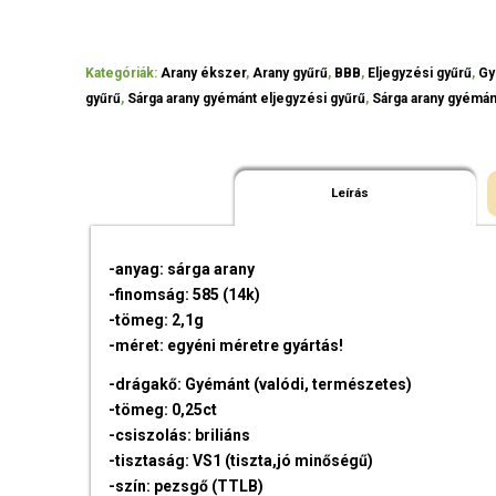
Kategóriák:
Arany ékszer
,
Arany gyűrű
,
BBB
,
Eljegyzési gyűrű
,
Gy
gyűrű
,
Sárga arany gyémánt eljegyzési gyűrű
,
Sárga arany gyémán
Leírás
-anyag: sárga arany
-finomság: 585 (14k)
-tömeg: 2,1g
-méret: egyéni méretre gyártás!
-drágakő: Gyémánt (valódi, természetes)
-tömeg: 0,25ct
-csiszolás: briliáns
-tisztaság: VS1 (tiszta,jó minőségű)
-szín: pezsgő (TTLB)