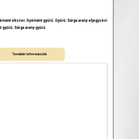
émánt ékszer
,
Gyémánt gyűrű
,
Gyűrű
,
Sárga arany eljegyzési
t gyűrű
,
Sárga arany gyűrű
További információk