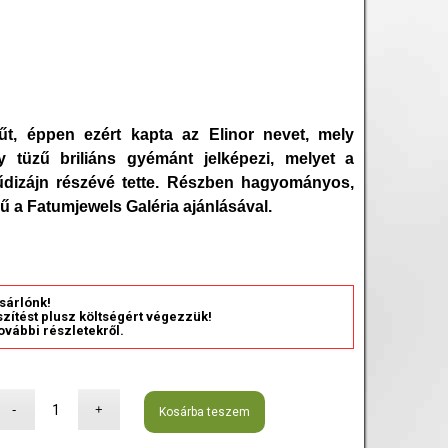
rűt, éppen ezért kapta az Elinor nevet, mely
y tüzű briliáns gyémánt jelképezi, melyet a
űdizájn részévé tette. Részben hagyományos,
ű a Fatumjewels Galéria ajánlásával.
sárlónk!
észítést plusz költségért végezzük!
ovábbi részletekről.
Kosárba teszem