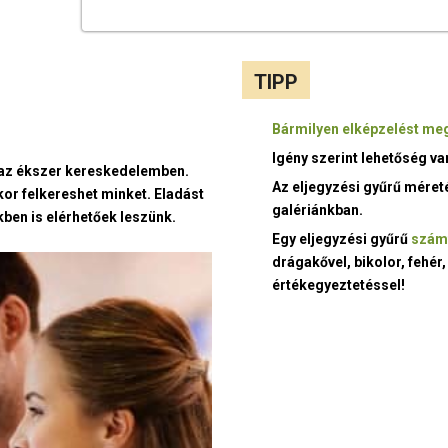
TIPP
Bármilyen elképzelést meg
Igény szerint lehetőség v
t az ékszer kereskedelemben.
Az eljegyzési gyűrű méret
kor felkereshet minket. Eladást
galériánkban.
ben is elérhetőek leszünk.
Egy eljegyzési gyűrű
szám
drágakővel, bikolor, fehér,
értékegyeztetéssel!