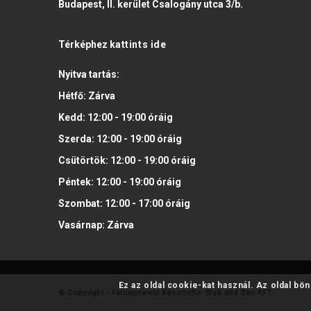
Budapest, II. kerület Csalogány utca 3/b.
Térképhez
kattints ide
Nyitva tartás:
Hétfő:
Zárva
Kedd:
12:00 - 19:00
óráig
Szerda:
12:00 - 19:00
óráig
Csütörtök:
12:00 - 19:00
óráig
Péntek:
12:00 - 19:00
óráig
Szombat:
12:00 - 17:00
óráig
Vasárnap:
Zárva
Ez az oldal cookie-kat használ. Az oldal bö
© Copyright - Fatumjewels
Készítette: Web and Seo KFT.