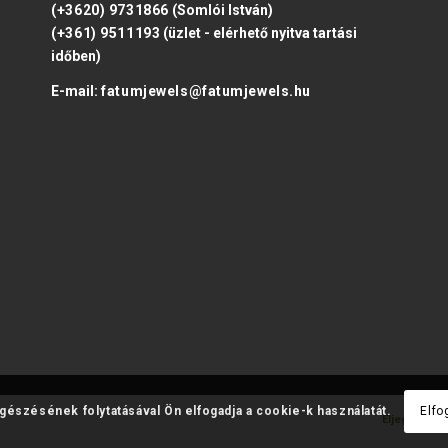
(+3620) 9731866
(Somlói István)
(+361) 9511193
(üzlet - elérhető nyitva tartási
időben)
E-mail:
fatumjewels@fatumjewels.hu
ngészésének folytatásával Ön elfogadja a cookie-k használatát.
Elfo
Eljegyzési 