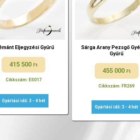
émánt Eljegyzési Gyűrű
Sárga Arany Pezsgő Gy
Gyűrű
415 500
Ft
455 000
Ft
Cikkszám: ES017
Cikkszám: FR269
Gyártási idő: 3 - 4 hét
Gyártási idő: 3 - 4 hét