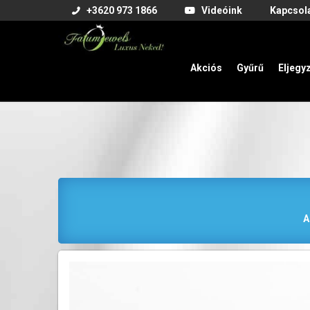
+3620 973 1866
Videóink
Kapcsol
Akciós
Gyűrű
Eljegy
A