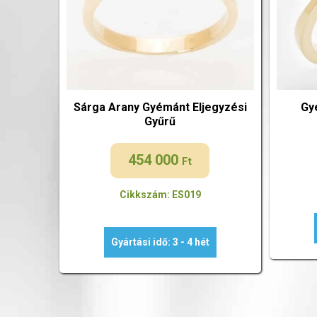
Sárga Arany Gyémánt Eljegyzési
Gy
Gyűrű
454 000
Ft
Cikkszám: ES019
Gyártási idő: 3 - 4 hét