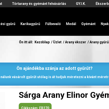
at
Törtarany és gyémánt felvásárlás
GY.I.K.
Ékszerb
zési gyűrű
Karikagyűrű
Fülbevaló
Medál
Gyémánt
Nyak
Ön itt áll:
Kezdőlap
/
Üzlet
/
Arany ékszer
/
Arany gyűrű
Ön ajándékba szánja az adott gyűrűt?
 nálunk vásárolt gyűrűt utólag is át tudjuk méretezni a kívánt méretr
Sárga Arany Elinor Gyé
Cikkszám:
FR270