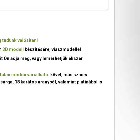
 tudunk valósítani
an
3D modell
készítésére, viaszmodellel
ét Ön adja meg, vagy lemérhetjük ékszer
talan módon variálható
: kővel, más színes
 sárga, 18 karátos aranyból, valamint platinából is