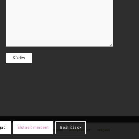
gad
Elutasít mindent
Beállítások
gyűrű
Gyémánt gyűrű
Karikagyűrű
Aranyékszer
Drágakő