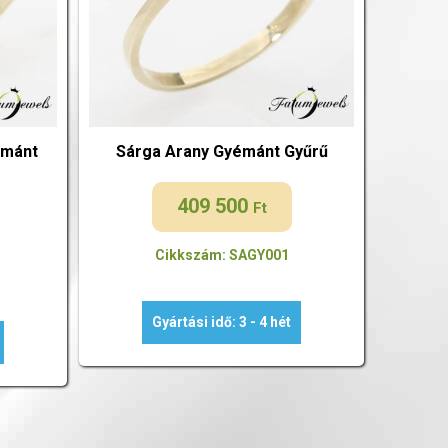
émánt
Sárga Arany Gyémánt Gyűrű
409 500
Ft
Cikkszám: SAGY001
Gyártási idő: 3 - 4 hét