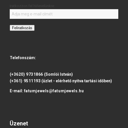
Iratkozzon fel hírlevelünkre:
Feliratkozás
Telefonszám:
(+3620) 9731866
(Somlói István)
(+361) 9511193
(üzlet - elérhető nyitva tartási időben)
E-mail:
fatumjewels@fatumjewels.hu
Üzenet