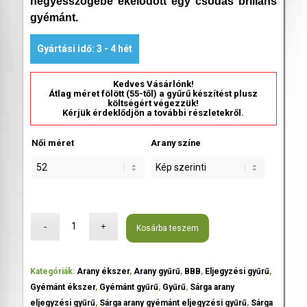
hegyesszögébe ékelődött egy csodás briliáns
gyémánt.
Gyártási idő: 3 - 4 hét
Kedves Vásárlónk!
Átlag méret fölött (55-től) a gyűrű készítést plusz
költségért végezzük!
Kérjük érdeklődjön a további részletekről.
Női méret
Arany színe
Kosárba teszem
Kategóriák:
Arany ékszer
,
Arany gyűrű
,
BBB
,
Eljegyzési gyűrű
,
Gyémánt ékszer
,
Gyémánt gyűrű
,
Gyűrű
,
Sárga arany
eljegyzési gyűrű
,
Sárga arany gyémánt eljegyzési gyűrű
,
Sárga