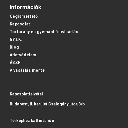
Információk
Cégismertető
Kapcsolat
Törtarany és gyémánt felvásárlás
GY.I.K.
Blog
Adatvédelem
ÁSZF
A vásárlás mente
Kapcsolatfelvétel
Budapest, II. kerület Csalogány utca 3/b.
Térképhez
kattints ide