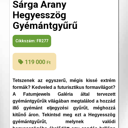
Sárga Arany
Hegyesszög
Gyémántgyűrű
Cikkszám:
FR277
119 000
Ft
Tetszenek az egyszerű, mégis kissé extrém
formák? Kedveled a futurisztikus formavilágot?
A Fatumjewels Galéria által tervezett
gyémántgyűrűk világában megtalálod a hozzád
illő gyémánt eljegyzési gyűrűt, méghozzá
kitűnő áron. Tekintsd meg ezt a Hegyesszög
gyémántgyűrűt, melynek valódi