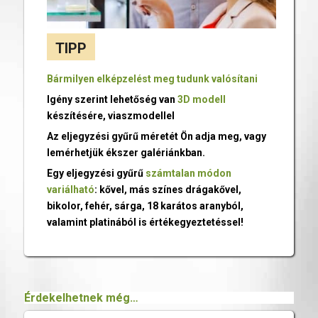
TIPP
Bármilyen elképzelést meg tudunk valósítani
Igény szerint lehetőség van
3D modell
készítésére, viaszmodellel
Az eljegyzési gyűrű méretét Ön adja meg, vagy
lemérhetjük ékszer galériánkban.
Egy eljegyzési gyűrű
számtalan módon
variálható
: kővel, más színes drágakővel,
bikolor, fehér, sárga, 18 karátos aranyból,
valamint platinából is értékegyeztetéssel!
Érdekelhetnek még…