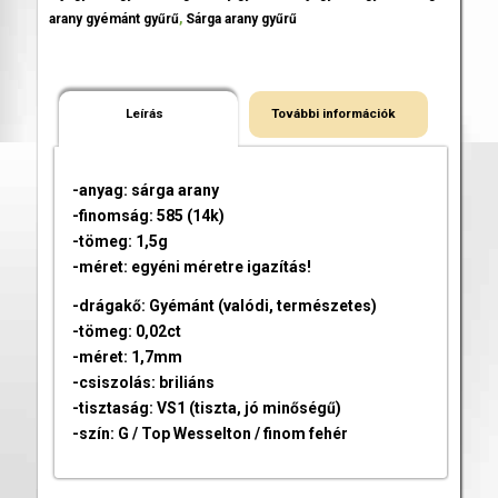
arany gyémánt gyűrű
,
Sárga arany gyűrű
Leírás
További információk
-anyag: sárga arany
-finomság: 585 (14k)
-tömeg: 1,5g
-méret: egyéni méretre igazítás!
-drágakő: Gyémánt (valódi, természetes)
-tömeg: 0,02ct
-méret: 1,7mm
-csiszolás: briliáns
-tisztaság: VS1 (tiszta, jó minőségű)
-szín: G / Top Wesselton / finom fehér