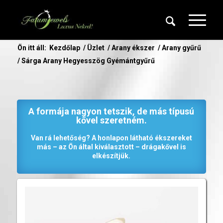
Ön itt áll:
Kezdőlap
/
Üzlet
/
Arany ékszer
/
Arany gyűrű
/
Sárga Arany Hegyesszög Gyémántgyűrű
A formája nagyon tetszik, de más típusú
kővel szeretném.
Van rá lehetőség? A honlapon látható ékszereket
más – az Ön által kiválasztott – drágakővel is
elkészítjük.