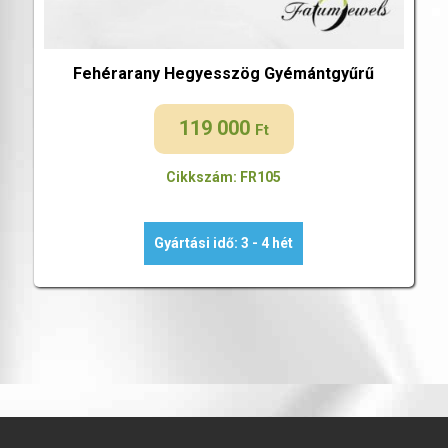
Fehérarany Hegyesszög Gyémántgyűrű
119 000
Ft
Cikkszám: FR105
Gyártási idő: 3 - 4 hét