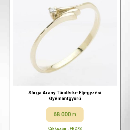
Sárga Arany Tündérke Eljegyzési
Gyémántgyűrű
68 000
Ft
Cikkszám: FR278