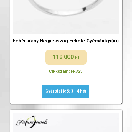
Fehérarany Hegyesszög Fekete Gyémántgyűrű
119 000
Ft
Cikkszám: FR325
Gyártási idő: 3 - 4 hét