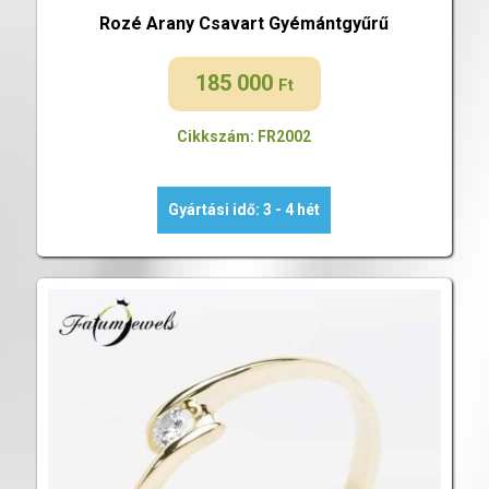
Rozé Arany Csavart Gyémántgyűrű
185 000
Ft
Cikkszám: FR2002
Gyártási idő: 3 - 4 hét