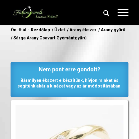
Ön itt áll:
Kezdőlap
/
Üzlet
/
Arany ékszer
/
Arany gyűrű
/
Sárga Arany Csavart Gyémántgyűrű
Nem pont erre gondolt?
Bármilyen ékszert elkészítünk, hívjon minket és
segítünk akár a kinézet vagy az ár módosításában.