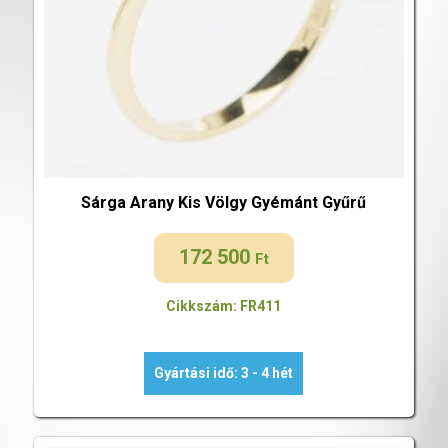
Sárga Arany Kis Völgy Gyémánt Gyűrű
172 500
Ft
Cikkszám: FR411
Gyártási idő: 3 - 4 hét