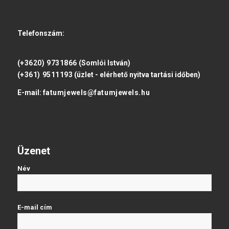
Telefonszám:
(+3620) 9731866
(Somlói István)
(+361) 9511193
(üzlet - elérhető nyitva tartási időben)
E-mail:
fatumjewels@fatumjewels.hu
Üzenet
Név
E-mail cím