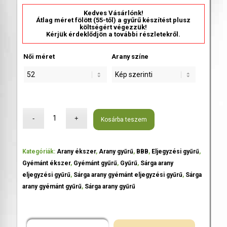
Kedves Vásárlónk!
Átlag méret fölött (55-től) a gyűrű készítést plusz
költségért végezzük!
Kérjük érdeklődjön a további részletekről.
Női méret
Arany színe
Kosárba teszem
Kategóriák:
Arany ékszer
,
Arany gyűrű
,
BBB
,
Eljegyzési gyűrű
,
Gyémánt ékszer
,
Gyémánt gyűrű
,
Gyűrű
,
Sárga arany
eljegyzési gyűrű
,
Sárga arany gyémánt eljegyzési gyűrű
,
Sárga
arany gyémánt gyűrű
,
Sárga arany gyűrű