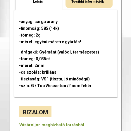
Leírás
További információk
-anyag: sárga arany
-finomság: 585 (14k)
-tömeg: 2g
-méret: egyéni méretre gyártás!
-drágakő: Gyémánt (valódi, természetes)
-tömeg: 0,035ct
-méret: 2mm
-csiszolás: briliáns
-tisztaság: VS1 (tiszta, jó minőségű)
-szín: G / Top Wesselton / finom fehér
BIZALOM
Vásároljon megbízható forrásból