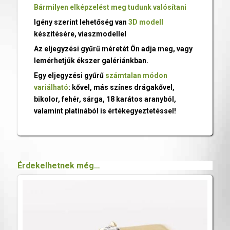
Bármilyen elképzelést meg tudunk valósítani
Igény szerint lehetőség van
3D modell
készítésére, viaszmodellel
Az eljegyzési gyűrű méretét Ön adja meg, vagy
lemérhetjük ékszer galériánkban.
Egy eljegyzési gyűrű
számtalan módon
variálható
: kővel, más színes drágakővel,
bikolor, fehér, sárga, 18 karátos aranyból,
valamint platinából is értékegyeztetéssel!
Érdekelhetnek még…