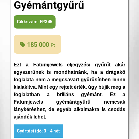
Gyémántgyűrű
Cikkszám:
FR345
185 000
Ft
Ezt a Fatumjewels eljegyzési gyűrűt akár
egyszerűnek is mondhatnánk, ha a drágakő
foglalata nem a megcsavart gyűrűsínben lenne
kialakítva. Mint egy rejtett érték, úgy bújik meg a
foglalatban a briliáns gyémánt. Ez a
Fatumjewels gyémántgyűrű nemcsak
lánykéréshez, de egyéb alkalmakra is csodás
ajándék lehet.
Gyártási idő: 3 - 4 hét