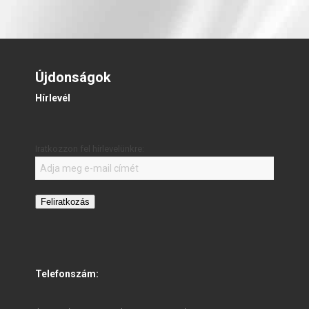
Újdonságok
Hírlevél
Iratkozzon fel hírlevelünkre:
Feliratkozás
Telefonszám: