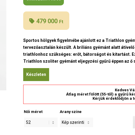
479 000
Ft
Sportos hölgyek figyelmébe ajánlott ez a Triathlon gyé
tervezőasztalán készült. A briliáns gyémánt alatt átível
triathlonhoz szükséges: erőt, bátorságot és kitartást. 
Triathlon szoliter gyémánt eljegyzési gyűrű éppen az ő
Készleten
Kedves Vá
Átlag méret fölött (55-től) a gyűrű k
Kérjük érdeklődjön a t
Női méret
Arany színe