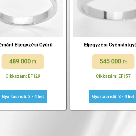
émánt Eljegyzési Gyűrű
Eljegyzési Gyémántgy
489 000
545 000
Ft
Ft
Cikkszám: EF129
Cikkszám: EF157
Gyártási idő: 3 - 4 hét
Gyártási idő: 3 - 4 hét