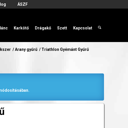
log
ÁSZF
lánc
Karkötő
Drágakő
Szett
Kapcsolat
ékszer
/
Arany gyűrű
/
Triathlon Gyémánt Gyűrű
r módosításában.
ű