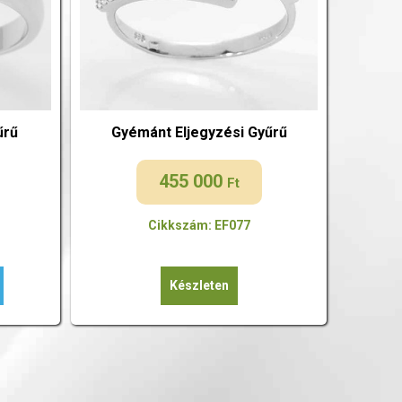
űrű
Gyémánt Eljegyzési Gyűrű
455 000
Ft
Cikkszám: EF077
Készleten