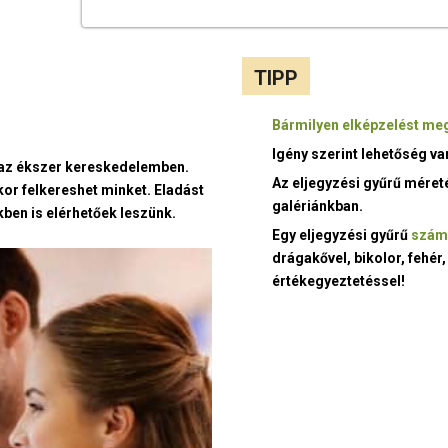
TIPP
Bármilyen elképzelést meg
Igény szerint lehetőség v
t az ékszer kereskedelemben.
Az eljegyzési gyűrű méret
kor felkereshet minket. Eladást
galériánkban.
ben is elérhetőek leszünk.
Egy eljegyzési gyűrű
szám
drágakővel, bikolor, fehér,
értékegyeztetéssel!