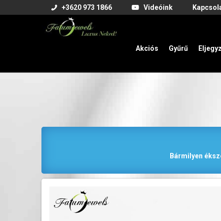
+3620 973 1866
Videóink
Kapcsol
Akciós
Gyűrű
Eljegy
Bármilyen éksze