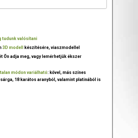
 tudunk valósítani
an
3D modell
készítésére, viaszmodellel
ét Ön adja meg, vagy lemérhetjük ékszer
talan módon variálható
: kővel, más színes
 sárga, 18 karátos aranyból, valamint platinából is