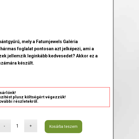
mántgyűrű, mely a Fatumjewels Galéria
ő hármas foglalat pontosan azt jelképezi, ami a
Ezek jellemzik leginkább kedvesedet? Akkor ez a
 számára készült.
sárlónk!
észítést plusz költségért végezzük!
ovábbi részletekről.
Kosárba teszem