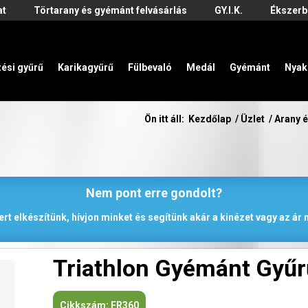
at
Törtarany és gyémánt felvásárlás
GY.I.K.
Ékszerb
zési gyűrű
Karikagyűrű
Fülbevaló
Medál
Gyémánt
Nyak
Ön itt áll:
Kezdőlap
/
Üzlet
/
Arany 
Nem pont erre gondolt?
rt elkészítünk, hívjon minket és segítünk akár a kinézet vagy az á
Triathlon Gyémánt Gyűr
Cikkszám:
FR360