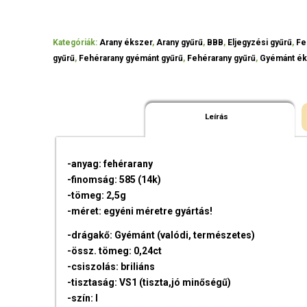
Kategóriák:
Arany ékszer
,
Arany gyűrű
,
BBB
,
Eljegyzési gyűrű
,
Fe
gyűrű
,
Fehérarany gyémánt gyűrű
,
Fehérarany gyűrű
,
Gyémánt ék
Leírás
-anyag: fehérarany
-finomság: 585 (14k)
-tömeg: 2,5g
-méret: egyéni méretre gyártás!
-drágakő: Gyémánt (valódi, természetes)
-össz. tömeg: 0,24ct
-csiszolás: briliáns
-tisztaság: VS1 (tiszta,jó minőségű)
-szín: I