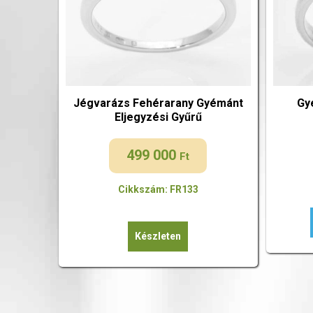
Jégvarázs Fehérarany Gyémánt
Gy
Eljegyzési Gyűrű
499 000
Ft
Cikkszám: FR133
Készleten