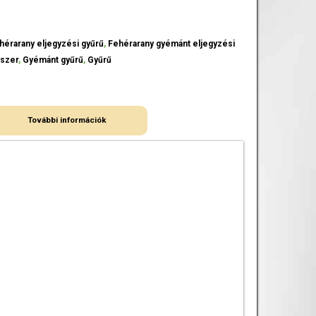
hérarany eljegyzési gyűrű
,
Fehérarany gyémánt eljegyzési
szer
,
Gyémánt gyűrű
,
Gyűrű
További információk