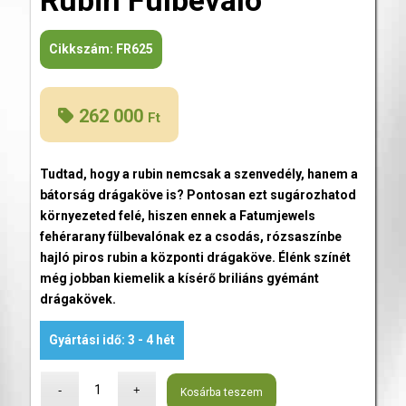
Rubin Fülbevaló
Cikkszám:
FR625
262 000
Ft
Tudtad, hogy a rubin nemcsak a szenvedély, hanem a
bátorság drágaköve is? Pontosan ezt sugározhatod
környezeted felé, hiszen ennek a Fatumjewels
fehérarany fülbevalónak ez a csodás, rózsaszínbe
hajló piros rubin a központi drágaköve. Élénk színét
még jobban kiemelik a kísérő briliáns gyémánt
drágakövek.
Gyártási idő: 3 - 4 hét
Kosárba teszem