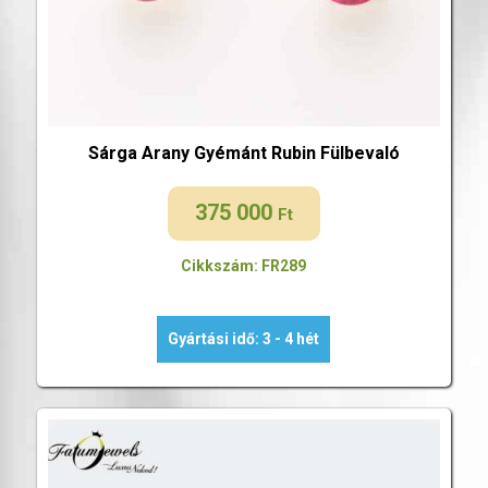
Sárga Arany Gyémánt Rubin Fülbevaló
375 000
Ft
Cikkszám: FR289
Gyártási idő: 3 - 4 hét