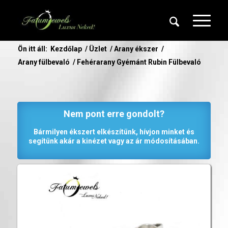
Ön itt áll:
Kezdőlap
/
Üzlet
/
Arany ékszer
/
Arany fülbevaló
/
Fehérarany Gyémánt Rubin Fülbevaló
Nem pont erre gondolt?
Bármilyen ékszert elkészítünk, hívjon minket és
segítünk akár a kinézet vagy az ár módosításában.