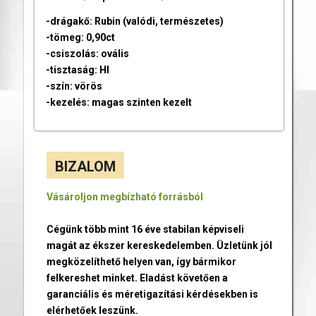
-drágakő: Rubin (valódi, természetes)
-tömeg: 0,90ct
-csiszolás: ovális
-tisztaság: HI
-szín: vörös
-kezelés: magas szinten kezelt
BIZALOM
Vásároljon megbízható forrásból
Cégünk több mint 16 éve stabilan képviseli
magát az ékszer kereskedelemben. Üzletünk jól
megközelíthető helyen van, így bármikor
felkereshet minket. Eladást követően a
garanciális és méretigazítási kérdésekben is
elérhetőek leszünk.