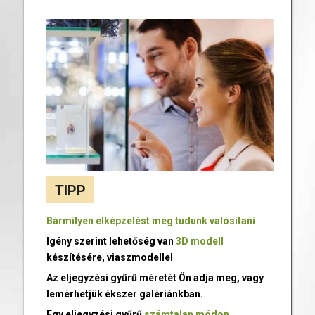
TIPP
Bármilyen elképzelést meg tudunk valósítani
Igény szerint lehetőség van
3D modell
készítésére, viaszmodellel
Az eljegyzési gyűrű méretét Ön adja meg, vagy
lemérhetjük ékszer galériánkban.
Egy eljegyzési gyűrű
számtalan módon