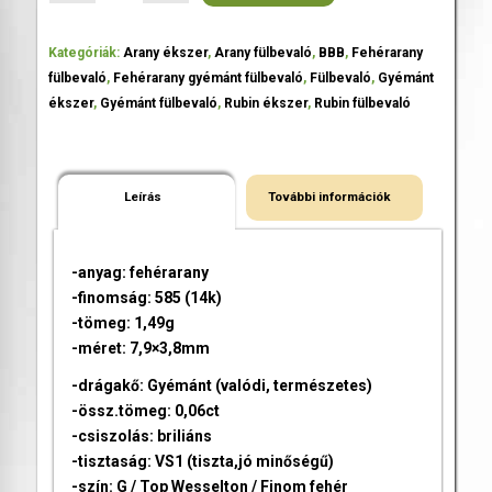
Kategóriák:
Arany ékszer
,
Arany fülbevaló
,
BBB
,
Fehérarany
fülbevaló
,
Fehérarany gyémánt fülbevaló
,
Fülbevaló
,
Gyémánt
ékszer
,
Gyémánt fülbevaló
,
Rubin ékszer
,
Rubin fülbevaló
Leírás
További információk
-anyag: fehérarany
-finomság: 585 (14k)
-tömeg: 1,49g
-méret: 7,9×3,8mm
-drágakő: Gyémánt (valódi, természetes)
-össz.tömeg: 0,06ct
-csiszolás: briliáns
-tisztaság: VS1 (tiszta,jó minőségű)
-szín: G / Top Wesselton / Finom fehér