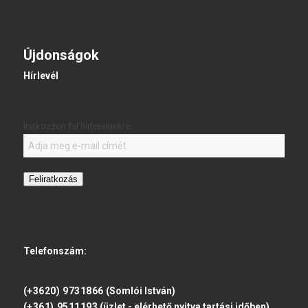
Újdonságok
Hírlevél
Iratkozzon fel hírlevelünkre:
Feliratkozás
Telefonszám:
(+3620) 9731866
(Somlói István)
(+361) 9511193
(üzlet - elérhető nyitva tartási időben)