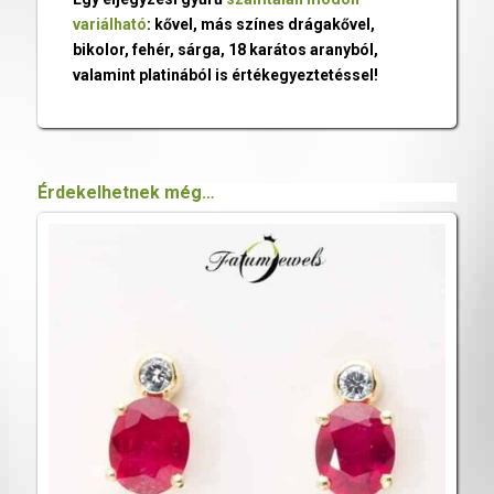
variálható
: kővel, más színes drágakővel,
bikolor, fehér, sárga, 18 karátos aranyból,
valamint platinából is értékegyeztetéssel!
Érdekelhetnek még…