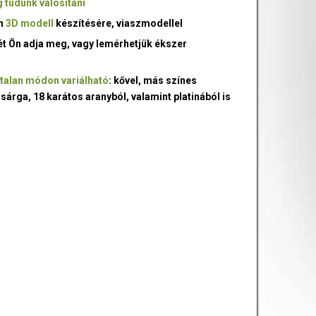
 tudunk valósítani
an
3D modell
készítésére, viaszmodellel
ét Ön adja meg, vagy lemérhetjük ékszer
talan módon variálható
: kővel, más színes
 sárga, 18 karátos aranyból, valamint platinából is