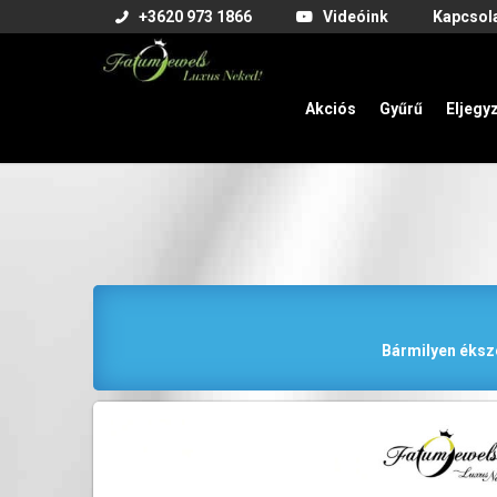
+3620 973 1866
Videóink
Kapcsol
Akciós
Gyűrű
Eljegy
Bármilyen éksze