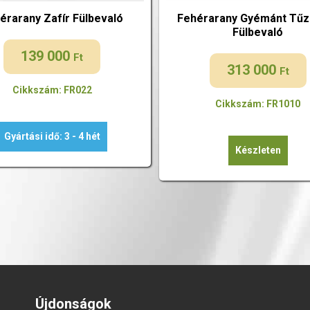
érarany Zafír Fülbevaló
Fehérarany Gyémánt Tűz 
Fülbevaló
139 000
Ft
313 000
Ft
Cikkszám: FR022
Cikkszám: FR1010
Gyártási idő: 3 - 4 hét
Készleten
Újdonságok