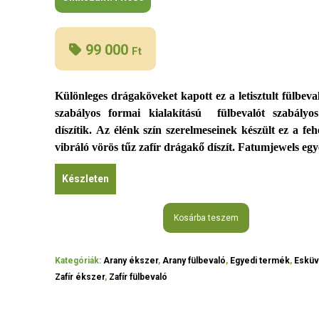
99 000
Ft
Különleges drágaköveket kapott ez a letisztult fülbeval
szabályos formai kialakítású fülbevalót szabályo
díszítik.
Az élénk szín szerelmeseinek készült ez a feh
vibráló vörös tűz zafír drágakő díszít.
Fatumjewels egye
Készleten
Kosárba teszem
Kategóriák:
Arany ékszer
,
Arany fülbevaló
,
Egyedi termék
,
Esküv
Zafír ékszer
,
Zafír fülbevaló