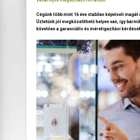
Vásároljon megbízható forrásból
Cégünk több mint 16 éve stabilan képviseli magá
Üzletünk jól megközelíthető helyen van, így bármi
követően a garanciális és méretigazítási kérdések