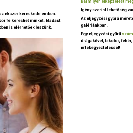
Bármilyen elképzelést meg
Igény szerint lehetőség v
t az ékszer kereskedelemben.
Az eljegyzési gyűrű méret
kor felkereshet minket. Eladást
galériánkban.
ben is elérhetőek leszünk.
Egy eljegyzési gyűrű
szám
drágakővel, bikolor, fehér,
értékegyeztetéssel!