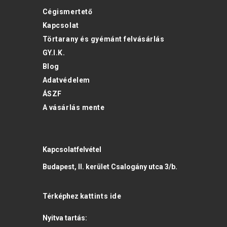
Cégismertető
Kapcsolat
Törtarany és gyémánt felvásárlás
GY.I.K.
Blog
Adatvédelem
ÁSZF
A vásárlás mente
Kapcsolatfelvétel
Budapest, II. kerület Csalogány utca 3/b.
Térképhez
kattints ide
Nyitva tartás: