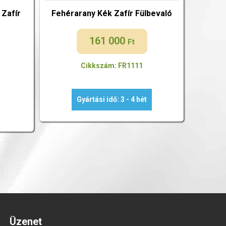
Zafír
Fehérarany Kék Zafír Fülbevaló
161 000
Ft
Cikkszám: FR1111
Gyártási idő: 3 - 4 hét
Üzenet