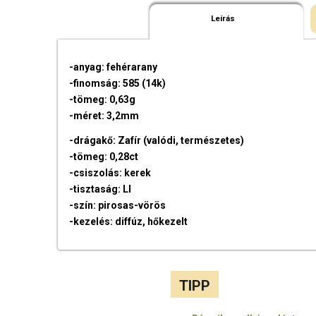
Leírás
-anyag: fehérarany
-finomság: 585 (14k)
-tömeg: 0,63g
-méret: 3,2mm
-drágakő: Zafír (valódi, természetes)
-tömeg: 0,28ct
-csiszolás: kerek
-tisztaság: LI
-szín: pirosas-vörös
-kezelés: diffúz, hőkezelt
TIPP