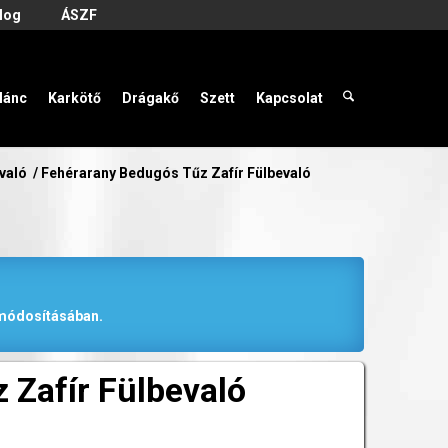
log
ÁSZF
lánc
Karkötő
Drágakő
Szett
Kapcsolat
evaló
/
Fehérarany Bedugós Tűz Zafír Fülbevaló
r módosításában.
 Zafír Fülbevaló