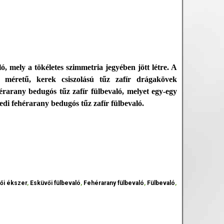
ó, mely a tökéletes szimmetria jegyében jött létre. A
s méretű, kerek csiszolású tűz zafír drágakövek
érarany bedugós tűz zafír fülbevaló, melyet egy-egy
di fehérarany bedugós tűz zafír fülbevaló.
ői ékszer
,
Esküvői fülbevaló
,
Fehérarany fülbevaló
,
Fülbevaló
,