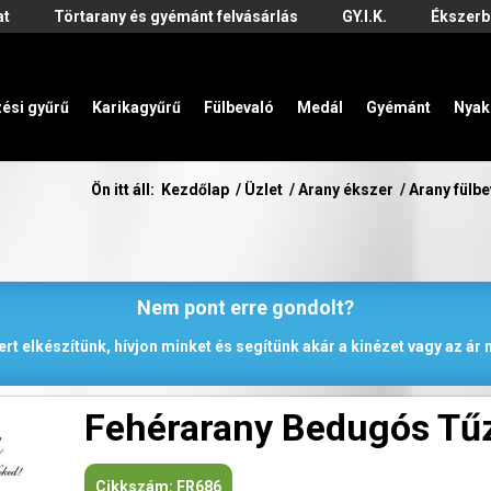
at
Törtarany és gyémánt felvásárlás
GY.I.K.
Ékszerb
zési gyűrű
Karikagyűrű
Fülbevaló
Medál
Gyémánt
Nyak
Ön itt áll:
Kezdőlap
/
Üzlet
/
Arany ékszer
/
Arany fülb
Nem pont erre gondolt?
rt elkészítünk, hívjon minket és segítünk akár a kinézet vagy az á
Fehérarany Bedugós Tűz
Cikkszám:
FR686