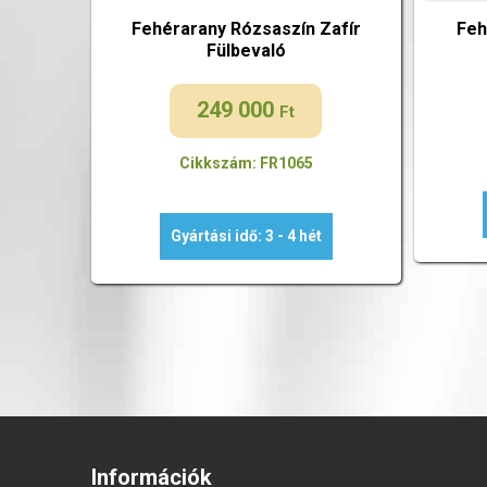
Fehérarany Rózsaszín Zafír
Feh
Fülbevaló
249 000
Ft
Cikkszám: FR1065
Gyártási idő: 3 - 4 hét
Információk