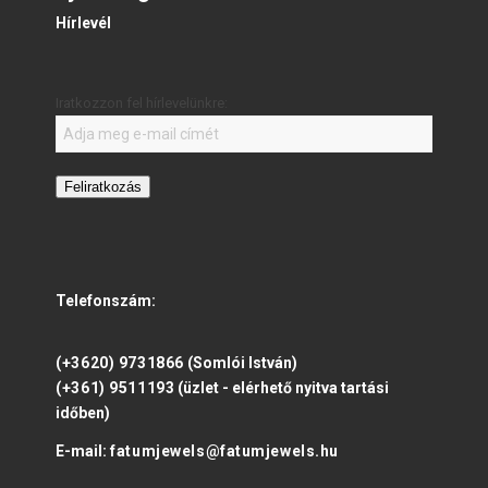
Hírlevél
Iratkozzon fel hírlevelünkre:
Feliratkozás
Telefonszám:
(+3620) 9731866
(Somlói István)
(+361) 9511193
(üzlet - elérhető nyitva tartási
időben)
E-mail:
fatumjewels@fatumjewels.hu