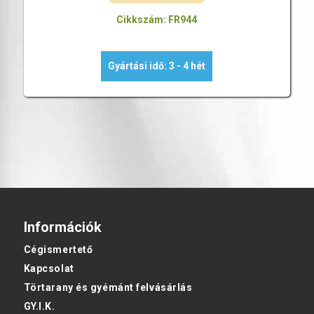
Cikkszám: FR944
Gyártási idő: 3 - 4 hét
Információk
Cégismertető
Kapcsolat
Törtarany és gyémánt felvásárlás
GY.I.K.