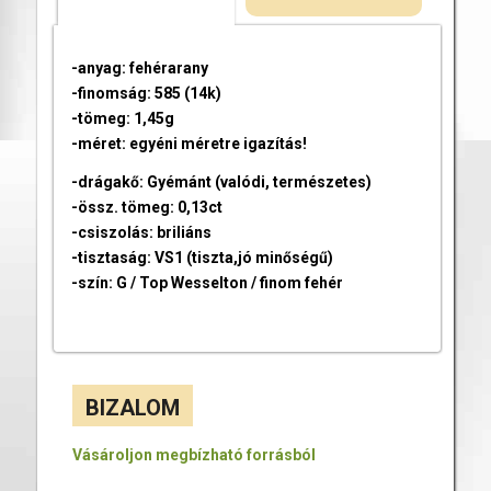
-anyag: fehérarany
-finomság: 585 (14k)
-tömeg: 1,45g
-méret: egyéni méretre igazítás!
-drágakő: Gyémánt (valódi, természetes)
-össz. tömeg: 0,13ct
-csiszolás: briliáns
-tisztaság: VS1 (tiszta,jó minőségű)
-szín: G / Top Wesselton / finom fehér
BIZALOM
Vásároljon megbízható forrásból