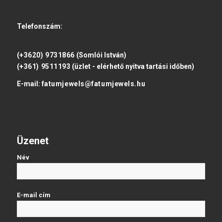
Telefonszám:
(+3620) 9731866
(Somlói István)
(+361) 9511193
(üzlet - elérhető nyitva tartási időben)
E-mail:
fatumjewels@fatumjewels.hu
Üzenet
Név
E-mail cím