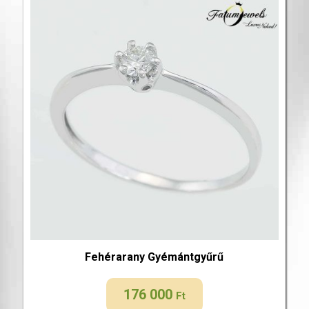
Fehérarany Gyémántgyűrű
176 000
Ft