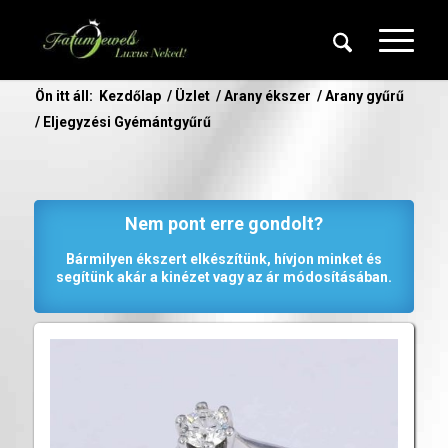
Ön itt áll:
Kezdőlap
/
Üzlet
/
Arany ékszer
/
Arany gyűrű
/
Eljegyzési Gyémántgyűrű
Nem pont erre gondolt?
Bármilyen ékszert elkészítünk, hívjon minket és
segítünk akár a kinézet vagy az ár módosításában.