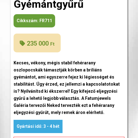
Gyémántgyűrű
Cikkszám:
FR711
235 000
Ft
Kecses, vékony, mégis stabil fehérarany
oszlopocskák támasztják körben a briliáns
gyémántot, ami egyszerre fejez ki légiességet és
stabilitást. Úgy érzed, ez jellemzi a kapcsolatotokat
is? Nyilvánítsd ki ékszerrel! Egy kifejező eljegyzési
gyűrű a lehető legjobb választás. A Fatumjewels
Galéria tervezői Neked tervezték ezt a fehérarany
eljegyzési gyűrűt, mely remek áron elérhető.
Gyártási idő: 3 - 4 hét