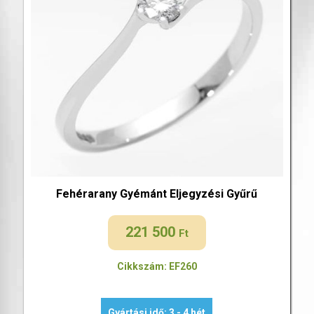
Fehérarany Gyémánt Eljegyzési Gyűrű
221 500
Ft
Cikkszám: EF260
Gyártási idő: 3 - 4 hét