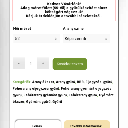
Kedves Vásárlónk!
Átlag méret fölött (55-től) a gyűrű készítést plusz
költségért végezzük!
Kérjük érdeklődjön a további részletekről.
Női méret
Arany színe
Kosárba teszem
Kategóriák:
Arany ékszer
,
Arany gyűrű
,
BBB
,
Eljegyzési gyűrű
,
Fehérarany eljegyzési gyűrű
,
Fehérarany gyémánt eljegyzési
gyűrű
,
Fehérarany gyémánt gyűrű
,
Fehérarany gyűrű
,
Gyémánt
ékszer
,
Gyémánt gyűrű
,
Gyűrű
Leírás
További információk