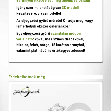
Bármilyen elképzelést meg tudunk valósítani
Igény szerint lehetőség van
3D modell
készítésére, viaszmodellel
Az eljegyzési gyűrű méretét Ön adja meg, vagy
lemérhetjük ékszer galériánkban.
Egy eljegyzési gyűrű
számtalan módon
variálható
: kővel, más színes drágakővel,
bikolor, fehér, sárga, 18 karátos aranyból,
valamint platinából is értékegyeztetéssel!
Érdekelhetnek még…