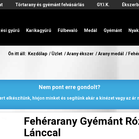
at
Törtarany és gyémánt felvásárlás
GY.I.K.
Ékszerb
zési gyűrű
Karikagyűrű
Fülbevaló
Medál
Gyémánt
Nyak
Ön itt áll:
Kezdőlap
/
Üzlet
/
Arany ékszer
/
Arany medál
/
Fehé
Nem pont erre gondolt?
rt elkészítünk, hívjon minket és segítünk akár a kinézet vagy az á
Fehérarany Gyémánt Róz
Lánccal