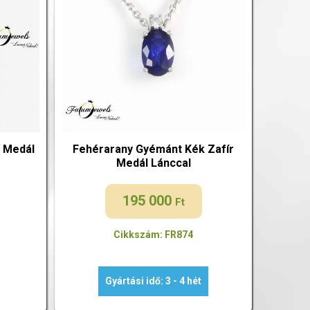
 Medál
Fehérarany Gyémánt Kék Zafír
Medál Lánccal
195 000
Ft
Cikkszám: FR874
Gyártási idő: 3 - 4 hét