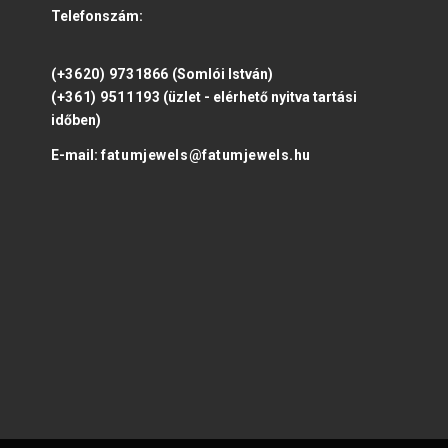
Telefonszám:
(+3620) 9731866
(Somlói István)
(+361) 9511193
(üzlet - elérhető nyitva tartási
időben)
E-mail:
fatumjewels@fatumjewels.hu