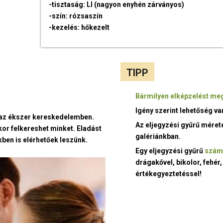
-tisztaság: LI (nagyon enyhén zárványos)
-szín: rózsaszín
-kezelés: hőkezelt
TIPP
Bármilyen elképzelést meg
Igény szerint lehetőség v
t az ékszer kereskedelemben.
Az eljegyzési gyűrű méret
kor felkereshet minket. Eladást
galériánkban.
ben is elérhetőek leszünk.
Egy eljegyzési gyűrű
szám
drágakővel, bikolor, fehér,
értékegyeztetéssel!