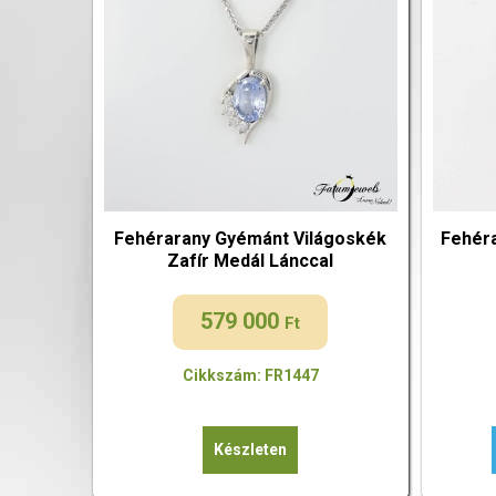
Fehérarany Gyémánt Világoskék
Fehér
Zafír Medál Lánccal
579 000
Ft
Cikkszám: FR1447
Készleten