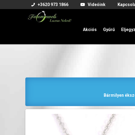
+3620 973 1866
Videóink
Kapcsol
Akciós
Gyűrű
Eljegy
Bármilyen éksze