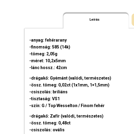
Leírás
-anyag: fehérarany
-finomság: 585 (14k)
-tömeg: 2,05g
-méret: 10,2x5mm
-lánc hossz.: 42cm
-drágakő: Gyémánt (valódi, természetes)
-össz. tömeg: 0,02ct (1x1mm, 1×1,5mm)
-csiszolás: briliáns
-tisztaság: VS1
-szín: G / Top Wesselton / Finom fehér
-drágakő: Zafír (valódi, természetes)
-össz. tömeg: 0,48ct
-csiszolás: ovális