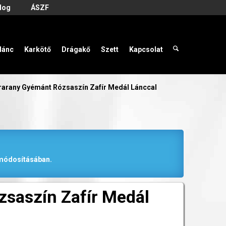
log
ÁSZF
lánc
Karkötő
Drágakő
Szett
Kapcsolat
rarany Gyémánt Rózsaszín Zafír Medál Lánccal
r módosításában.
saszín Zafír Medál