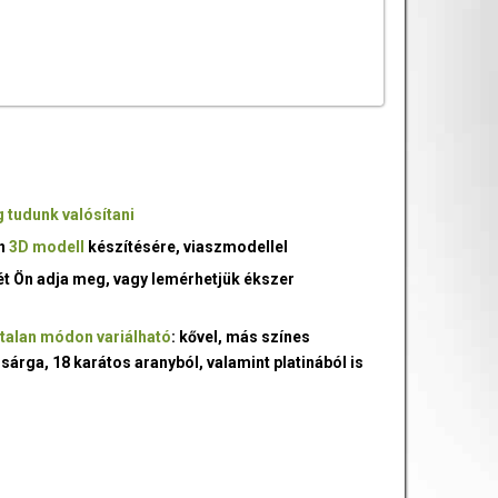
 tudunk valósítani
an
3D modell
készítésére, viaszmodellel
ét Ön adja meg, vagy lemérhetjük ékszer
talan módon variálható
: kővel, más színes
 sárga, 18 karátos aranyból, valamint platinából is