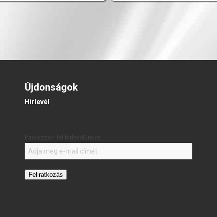
Újdonságok
Hírlevél
Iratkozzon fel hírlevelünkre:
Feliratkozás