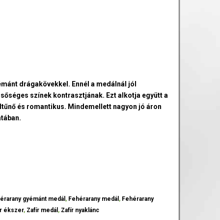
yémánt drágakövekkel. Ennél a medálnál jól
sőséges színek kontrasztjának. Ezt alkotja együtt a
feltűnő és romantikus. Mindemellett nagyon jó áron
atában.
érarany gyémánt medál
,
Fehérarany medál
,
Fehérarany
ír ékszer
,
Zafír medál
,
Zafír nyaklánc