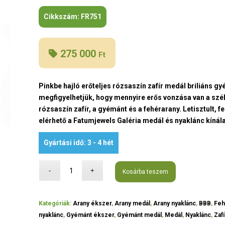
Cikkszám:
FR751
275 000
Ft
Pinkbe hajló erőteljes rózsaszín zafír medál briliáns g
megfigyelhetjük, hogy mennyire erős vonzása van a szél
rózsaszín zafír, a gyémánt és a fehérarany. Letisztult, 
elérhető a Fatumjewels Galéria medál és nyaklánc kínál
Gyártási idő: 3 - 4 hét
Kosárba teszem
Kategóriák:
Arany ékszer
,
Arany medál
,
Arany nyaklánc
,
BBB
,
Feh
nyaklánc
,
Gyémánt ékszer
,
Gyémánt medál
,
Medál
,
Nyaklánc
,
Zaf