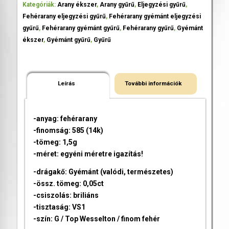
Kategóriák:
Arany ékszer
,
Arany gyűrű
,
Eljegyzési gyűrű
,
Fehérarany eljegyzési gyűrű
,
Fehérarany gyémánt eljegyzési
gyűrű
,
Fehérarany gyémánt gyűrű
,
Fehérarany gyűrű
,
Gyémánt
ékszer
,
Gyémánt gyűrű
,
Gyűrű
Leírás
További információk
-anyag: fehérarany
-finomság: 585 (14k)
-tömeg: 1,5g
-méret: egyéni méretre igazítás!
-drágakő: Gyémánt (valódi, természetes)
-össz. tömeg: 0,05ct
-csiszolás: briliáns
-tisztaság: VS1
-szín: G / Top Wesselton / finom fehér