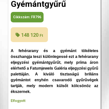
Gyémántgyűrű
Cikkszám:
FR796
148 120
Ft
A fehérarany és a gyémánt tökéletes
összhangja teszi különlegessé ezt a fehérarany
eljegyzési gyémántgyűrűt, mely príma áron
elérhető a Fatumjewels Galéria eljegyzési gyűrű
palettáján. A kiváló tisztaságú briliáns
gyémántot enyhén csavarodó gyűrűvégek
tartják, mely modern külsőt kölcsönöz az
ékszernek.
Elfogyott