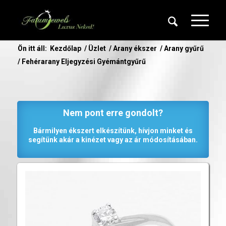
Ön itt áll:
Kezdőlap
/
Üzlet
/
Arany ékszer
/
Arany gyűrű
/
Fehérarany Eljegyzési Gyémántgyűrű
Nem pont erre gondolt?
Bármilyen ékszert elkészítünk, hívjon minket és
segítünk akár a kinézet vagy az ár módosításában.