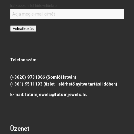
Iratkozzon fel hírlevelünkre:
Feliratkozás
Telefonszám:
(+3620) 9731866
(Somlói István)
(+361) 9511193
(üzlet - elérhető nyitva tartási időben)
E-mail:
fatumjewels@fatumjewels.hu
Üzenet