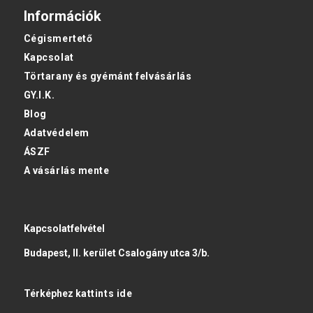
Információk
Cégismertető
Kapcsolat
Törtarany és gyémánt felvásárlás
GY.I.K.
Blog
Adatvédelem
ÁSZF
A vásárlás mente
Kapcsolatfelvétel
Budapest, II. kerület Csalogány utca 3/b.
Térképhez
kattints ide