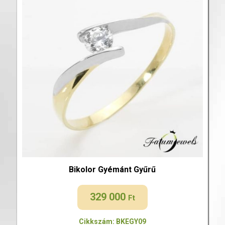
Bikolor Gyémánt Gyűrű
329 000
Ft
Cikkszám: BKEGY09