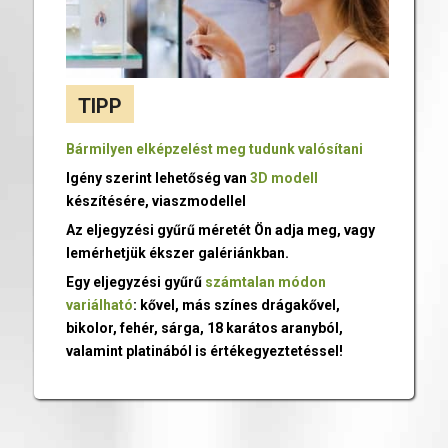
TIPP
Bármilyen elképzelést meg tudunk valósítani
Igény szerint lehetőség van
3D modell
készítésére, viaszmodellel
Az eljegyzési gyűrű méretét Ön adja meg, vagy
lemérhetjük ékszer galériánkban.
Egy eljegyzési gyűrű
számtalan módon
variálható
: kővel, más színes drágakővel,
bikolor, fehér, sárga, 18 karátos aranyból,
valamint platinából is értékegyeztetéssel!