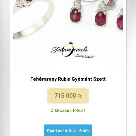
Fehérarany Rubin Gyémánt Szett
715 000
Ft
Cikkszám: FR627
Gyártási idő: 4 - 6 hét