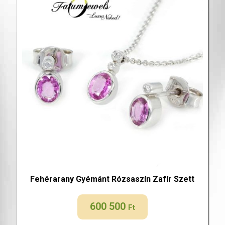
Fehérarany Gyémánt Rózsaszín Zafír Szett
600 500
Ft