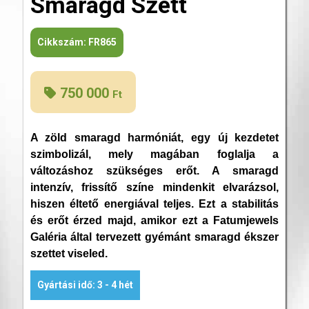
Smaragd Szett
Cikkszám:
FR865
750 000
Ft
A zöld smaragd harmóniát, egy új kezdetet
szimbolizál, mely magában foglalja a
változáshoz szükséges erőt. A smaragd
intenzív, frissítő színe mindenkit elvarázsol,
hiszen éltető energiával teljes. Ezt a stabilitás
és erőt érzed majd, amikor ezt a Fatumjewels
Galéria által tervezett gyémánt smaragd ékszer
szettet viseled.
Gyártási idő: 3 - 4 hét