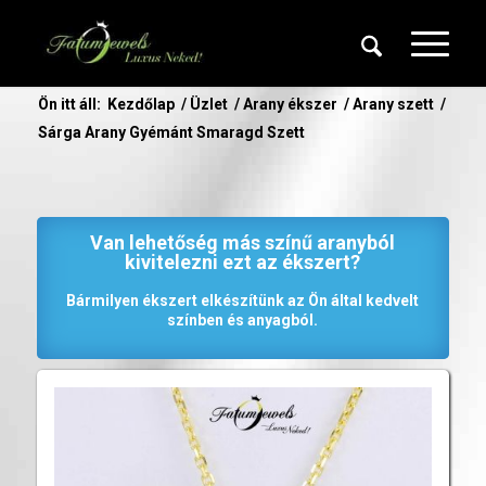
Ön itt áll:
Kezdőlap
/
Üzlet
/
Arany ékszer
/
Arany szett
/
Sárga Arany Gyémánt Smaragd Szett
Van lehetőség más színű aranyból
kivitelezni ezt az ékszert?
Bármilyen ékszert elkészítünk az Ön által kedvelt
színben és anyagból.