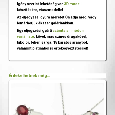
Igény szerint lehetőség van
3D modell
készítésére, viaszmodellel
Az eljegyzési gyűrű méretét Ön adja meg, vagy
lemérhetjük ékszer galériánkban.
Egy eljegyzési gyűrű
számtalan módon
variálható
: kővel, más színes drágakővel,
bikolor, fehér, sárga, 18 karátos aranyból,
valamint platinából is értékegyeztetéssel!
Érdekelhetnek még…