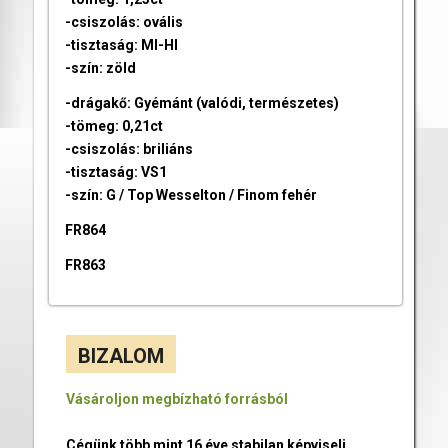
-csiszolás: ovális
-tisztaság: MI-HI
-szín: zöld
-drágakő: Gyémánt (valódi, természetes)
-tömeg: 0,21ct
-csiszolás: briliáns
-tisztaság: VS1
-szín: G / Top Wesselton / Finom fehér
FR864
FR863
BIZALOM
Vásároljon megbízható forrásból
Cégünk több mint 16 éve stabilan képviseli