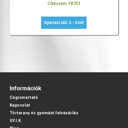
Cikkszám: FR753
Gyártási idő: 3 - 4 hét
Információk
Cégismertető
Kapcsolat
Törtarany és gyémánt felvásárlás
GY.I.K.