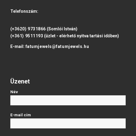
Telefonszám:
(+3620) 9731866
(Somlói István)
(+361) 9511193
(üzlet - elérhető nyitva tartási időben)
E-mail:
fatumjewels@fatumjewels.hu
Üzenet
Név
E-mail cím