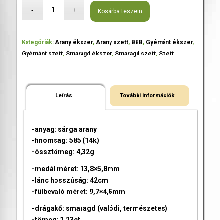
Kosárba teszem
Kategóriák:
Arany ékszer
,
Arany szett
,
BBB
,
Gyémánt ékszer
,
Gyémánt szett
,
Smaragd ékszer
,
Smaragd szett
,
Szett
Leírás
További információk
-anyag: sárga arany
-finomság: 585 (14k)
-össztömeg: 4,32g
-medál méret: 13,8×5,8mm
-lánc hosszúság: 42cm
-fülbevaló méret: 9,7×4,5mm
-drágakő: smaragd (valódi, természetes)
-tömeg: 1,23ct