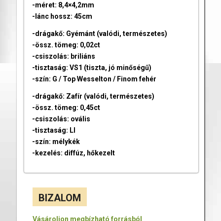
-méret: 8,4×4,2mm
-lánc hossz: 45cm
-drágakő: Gyémánt (valódi, természetes)
-össz. tömeg: 0,02ct
-csiszolás: briliáns
-tisztaság: VS1 (tiszta, jó minőségű)
-szín: G / Top Wesselton / Finom fehér
-drágakő: Zafír (valódi, természetes)
-össz. tömeg: 0,45ct
-csiszolás: ovális
-tisztaság: LI
-szín: mélykék
-kezelés: diffúz, hőkezelt
BIZALOM
Vásároljon megbízható forrásból