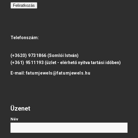
Feliratkozás
Telefonszám:
(+3620) 9731866
(Somlói István)
(+361) 9511193
(üzlet - elérhető nyitva tartási időben)
E-mail:
fatumjewels@fatumjewels.hu
Üzenet
Név