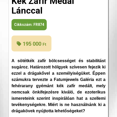
Kék Zafír Medál
Lánccal
Cikkszám:
FR874
195 000
Ft
A sötétkék zafír bölcsességet és stabilitást
sugároz. Határozott hölgyek szívesen fejezik ki
ezzel a drágakővel a személyiségüket. Éppen
számukra tervezte a Fatumjewels Galéria ezt a
fehérarany gyémánt kék zafír medált, mely
nemcsak önkifejezésre kiváló, de ezoterikus
ismereteink szerint inspirálóan hat a szellemi
tevékenységekre. Miért is ne használnánk ki a
drágakövek nyújtotta lehetőségeket?