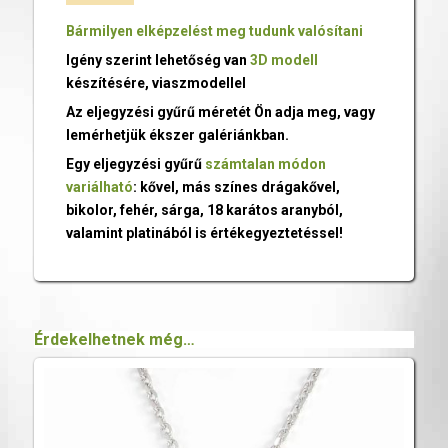
Bármilyen elképzelést meg tudunk valósítani
Igény szerint lehetőség van
3D modell
készítésére, viaszmodellel
Az eljegyzési gyűrű méretét Ön adja meg, vagy
lemérhetjük ékszer galériánkban.
Egy eljegyzési gyűrű
számtalan módon
variálható
: kővel, más színes drágakővel,
bikolor, fehér, sárga, 18 karátos aranyból,
valamint platinából is értékegyeztetéssel!
Érdekelhetnek még…