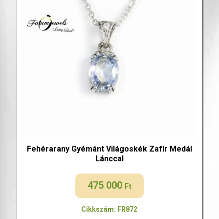
Fehérarany Gyémánt Világoskék Zafír Medál
Lánccal
475 000
Ft
Cikkszám: FR872