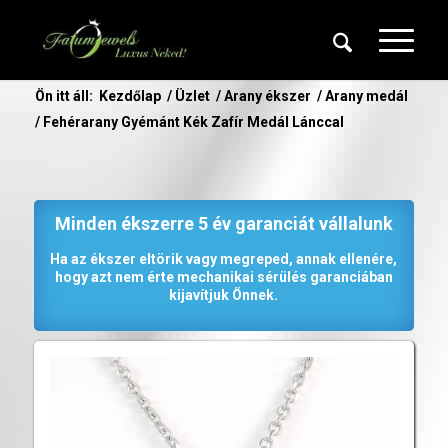
Ön itt áll:
Kezdőlap
/
Üzlet
/
Arany ékszer
/
Arany medál
/
Fehérarany Gyémánt Kék Zafír Medál Lánccal
Minden ékszerre 5 év garanciát vállalunk
Ha az ékszer eltörik vagy megreped, annak ellenére,
hogy azt nem érte mechanikai sérülés garanciában
kijavítjuk Önnek.