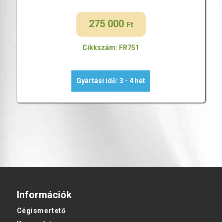
275 000
Ft
Cikkszám: FR751
Gyártási idő: 3 - 4 hét
Információk
Cégismertető