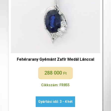
Fehérarany Gyémánt Zafír Medál Lánccal
288 000
Ft
Cikkszám: FR855
Gyártási idő: 3 - 4 hét