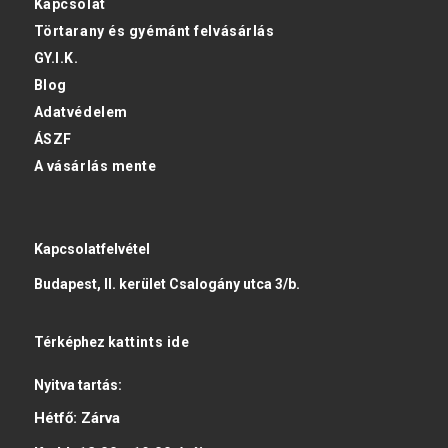
Kapcsolat
Törtarany és gyémánt felvásárlás
GY.I.K.
Blog
Adatvédelem
ÁSZF
A vásárlás mente
Kapcsolatfelvétel
Budapest, II. kerület Csalogány utca 3/b.
Térképhez
kattints ide
Nyitva tartás:
Hétfő:
Zárva