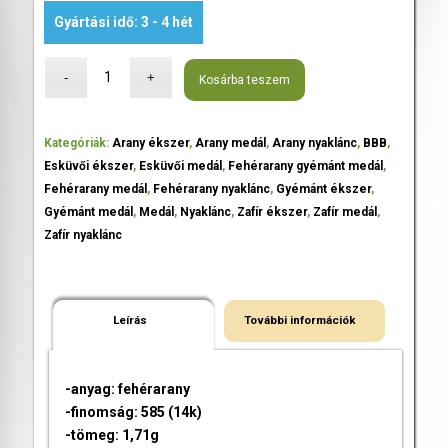
Gyártási idő: 3 - 4 hét
Kosárba teszem
Kategóriák:
Arany ékszer
,
Arany medál
,
Arany nyaklánc
,
BBB
,
Esküvői ékszer
,
Esküvői medál
,
Fehérarany gyémánt medál
,
Fehérarany medál
,
Fehérarany nyaklánc
,
Gyémánt ékszer
,
Gyémánt medál
,
Medál
,
Nyaklánc
,
Zafír ékszer
,
Zafír medál
,
Zafír nyaklánc
Leírás
További információk
-anyag: fehérarany
-finomság: 585 (14k)
-tömeg: 1,71g