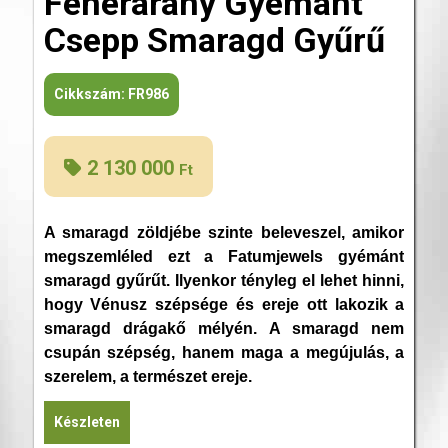
Fehérarany Gyémánt
Csepp Smaragd Gyűrű
Cikkszám:
FR986
2 130 000
Ft
A smaragd zöldjébe szinte beleveszel, amikor
megszemléled ezt a Fatumjewels gyémánt
smaragd gyűrűt. Ilyenkor tényleg el lehet hinni,
hogy Vénusz szépsége és ereje ott lakozik a
smaragd drágakő mélyén. A smaragd nem
csupán szépség, hanem maga a megújulás, a
szerelem, a természet ereje.
Készleten