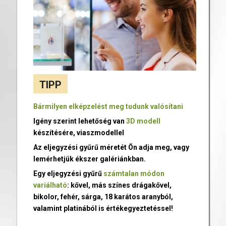
TIPP
Bármilyen elképzelést meg tudunk valósítani
Igény szerint lehetőség van
3D modell
készítésére, viaszmodellel
Az eljegyzési gyűrű méretét Ön adja meg, vagy
lemérhetjük ékszer galériánkban.
Egy eljegyzési gyűrű
számtalan módon
variálható
: kővel, más színes drágakővel,
bikolor, fehér, sárga, 18 karátos aranyból,
valamint platinából is értékegyeztetéssel!