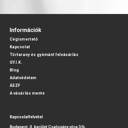
Információk
Cégismertető
Kapcsolat
Törtarany és gyémánt felvásárlás
GY.I.K.
Blog
Adatvédelem
ÁSZF
A vásárlás mente
Kapcsolatfelvétel
Budapest, II. kerület Csalogány utca 3/b.