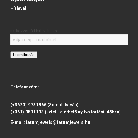
Hírlevél
Iratkozzon fel hírlevelünkre:
Feliratkozás
Telefonszám:
(+3620) 9731866
(Somlói István)
(+361) 9511193
(üzlet - elérhető nyitva tartási időben)
E-mail:
fatumjewels@fatumjewels.hu