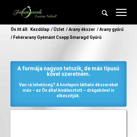
Ön itt áll:
Kezdőlap
/
Üzlet
/
Arany ékszer
/
Arany gyűrű
/
Fehérarany Gyémánt Csepp Smaragd Gyűrű
A formája nagyon tetszik, de más típusú
kővel szeretném.
Van rá lehetőség? A honlapon látható ékszereket
más – az Ön által kiválasztott – drágakővel is
elkészítjük.