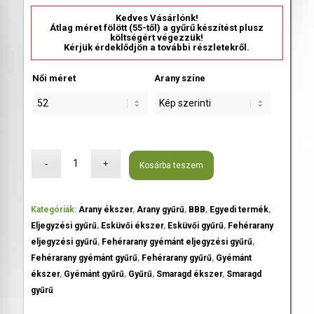
Kedves Vásárlónk!
Átlag méret fölött (55-től) a gyűrű készítést plusz
költségért végezzük!
Kérjük érdeklődjön a további részletekről.
Női méret
Arany színe
Kosárba teszem
Kategóriák:
Arany ékszer
,
Arany gyűrű
,
BBB
,
Egyedi termék
,
Eljegyzési gyűrű
,
Esküvői ékszer
,
Esküvői gyűrű
,
Fehérarany
eljegyzési gyűrű
,
Fehérarany gyémánt eljegyzési gyűrű
,
Fehérarany gyémánt gyűrű
,
Fehérarany gyűrű
,
Gyémánt
ékszer
,
Gyémánt gyűrű
,
Gyűrű
,
Smaragd ékszer
,
Smaragd
gyűrű