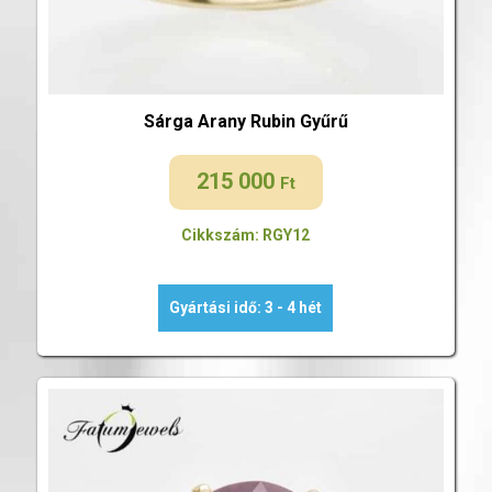
Sárga Arany Rubin Gyűrű
215 000
Ft
Cikkszám: RGY12
Gyártási idő: 3 - 4 hét