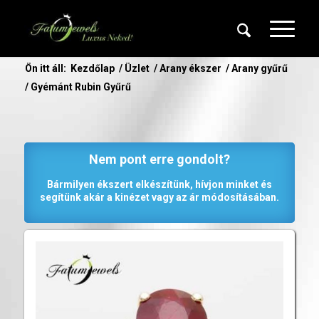
Ön itt áll:
Kezdőlap
/
Üzlet
/
Arany ékszer
/
Arany gyűrű
/
Gyémánt Rubin Gyűrű
Nem pont erre gondolt?
Bármilyen ékszert elkészítünk, hívjon minket és
segítünk akár a kinézet vagy az ár módosításában.