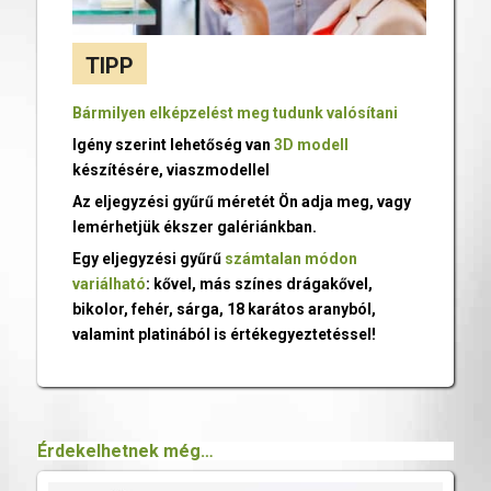
TIPP
Bármilyen elképzelést meg tudunk valósítani
Igény szerint lehetőség van
3D modell
készítésére, viaszmodellel
Az eljegyzési gyűrű méretét Ön adja meg, vagy
lemérhetjük ékszer galériánkban.
Egy eljegyzési gyűrű
számtalan módon
variálható
: kővel, más színes drágakővel,
bikolor, fehér, sárga, 18 karátos aranyból,
valamint platinából is értékegyeztetéssel!
Érdekelhetnek még…