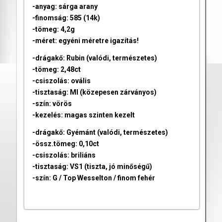
-anyag: sárga arany
-finomság: 585 (14k)
-tömeg: 4,2g
-méret: egyéni méretre igazítás!
-drágakő: Rubin (valódi, természetes)
-tömeg: 2,48ct
-csiszolás: ovális
-tisztaság: MI (közepesen zárványos)
-szín: vörös
-kezelés: magas szinten kezelt
-drágakő: Gyémánt (valódi, természetes)
-össz.tömeg: 0,10ct
-csiszolás: briliáns
-tisztaság: VS1 (tiszta, jó minőségű)
-szín: G / Top Wesselton / finom fehér