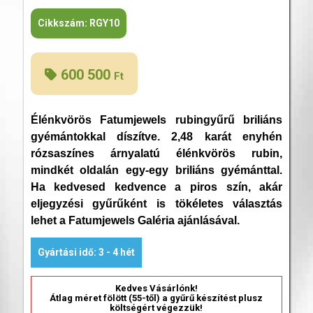
Cikkszám:
RGY10
600 500
Ft
Élénkvörös Fatumjewels rubingyűrű briliáns
gyémántokkal díszítve. 2,48 karát enyhén
rózsaszínes árnyalatú élénkvörös rubin,
mindkét oldalán egy-egy briliáns gyémánttal.
Ha kedvesed kedvence a piros szín, akár
eljegyzési gyűrűként is tökéletes választás
lehet a Fatumjewels Galéria ajánlásával.
Gyártási idő: 3 - 4 hét
Kedves Vásárlónk!
Átlag méret fölött (55-től) a gyűrű készítést plusz
költségért végezzük!