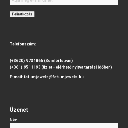
Feliratkozás
Telefonszám:
(+3620) 9731866
(Somlói István)
(+361) 9511193
(üzlet - elérhető nyitva tartási időben)
E-mail:
fatumjewels@fatumjewels.hu
Üzenet
Név