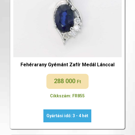
Fehérarany Gyémánt Zafír Medál Lánccal
288 000
Ft
Cikkszám: FR855
Gyártási idő: 3 - 4 hét