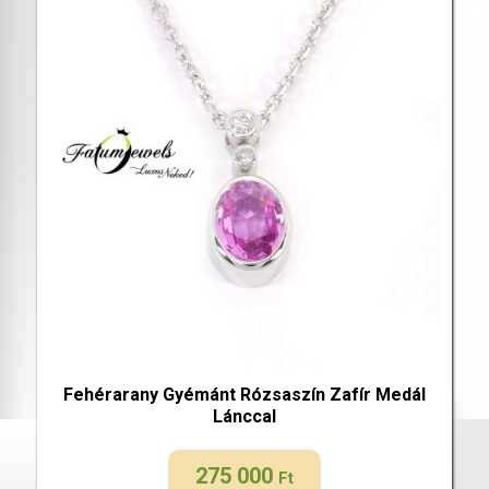
Fehérarany Gyémánt Rózsaszín Zafír Medál
Lánccal
275 000
Ft