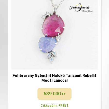
Fehérarany Gyémánt Holdkő Tanzanit Rubellit
Medál Lánccal
689 000
Ft
Cikkszám: FR852