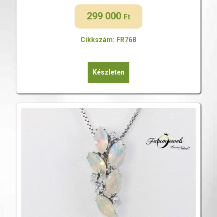
299 000
Ft
Cikkszám: FR768
Készleten