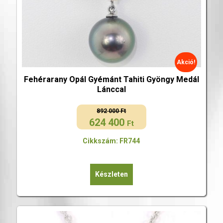
Akció!
Fehérarany Opál Gyémánt Tahiti Gyöngy Medál
Lánccal
892 000
Ft
624 400
Original
Current
Ft
price
price
Cikkszám: FR744
was:
is:
892
624
000 Ft.
400 Ft.
Készleten