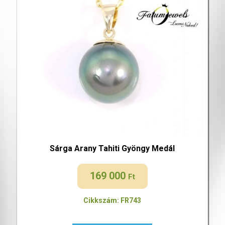
Sárga Arany Tahiti Gyöngy Medál
169 000
Ft
Cikkszám: FR743