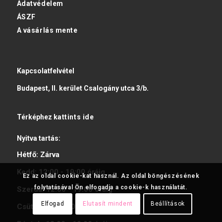
Adatvédelem
ÁSZF
A vásárlás mente
Kapcsolatfelvétel
Budapest, II. kerület Csalogány utca 3/b.
Térképhez
kattints ide
Nyitva tartás:
Hétfő:
Zárva
Kedd:
12:00 - 19:00
óráig
Ez az oldal cookie-kat használ. Az oldal böngészésének
folytatásával Ön elfogadja a cookie-k használatát.
Szerda:
12:00 - 19:00
óráig
Elfogad
Elutasít mindent
Beállítások
Csütörtök:
12:00 - 19:00
óráig