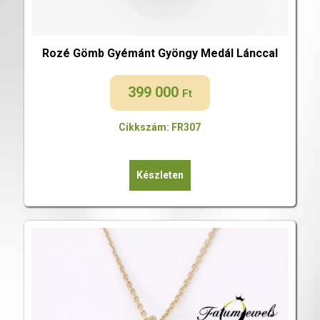
Rozé Gömb Gyémánt Gyöngy Medál Lánccal
399 000
Ft
Cikkszám: FR307
Készleten