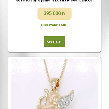
Rozé Arany Gyémánt Lovas Medál Lánccal
395 000
Ft
Cikkszám: LM01
Készleten