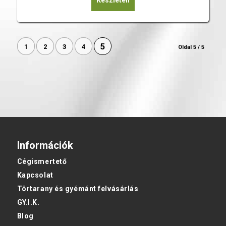
5
1
2
3
4
Oldal 5 / 5
Információk
Cégismertető
Kapcsolat
Törtarany és gyémánt felvásárlás
GY.I.K.
Blog