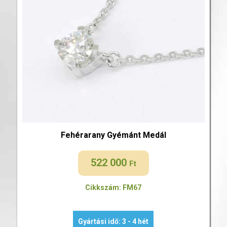
Fehérarany Gyémánt Medál
522 000
Ft
Cikkszám: FM67
Gyártási idő: 3 - 4 hét