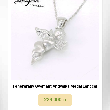
Fehérarany Gyémánt Angyalka Medál Lánccal
229 000
Ft