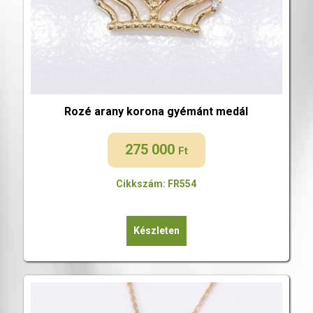
Rozé arany korona gyémánt medál
275 000
Ft
Cikkszám: FR554
Készleten