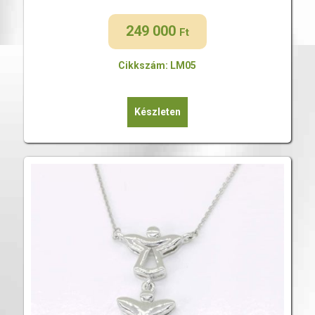
249 000
Ft
Cikkszám: LM05
Készleten