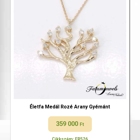
Életfa Medál Rozé Arany Gyémánt
359 000
Ft
Cikkszám: FR526