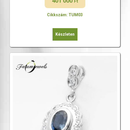
401 000
Ft
Cikkszám: TUM03
Készleten