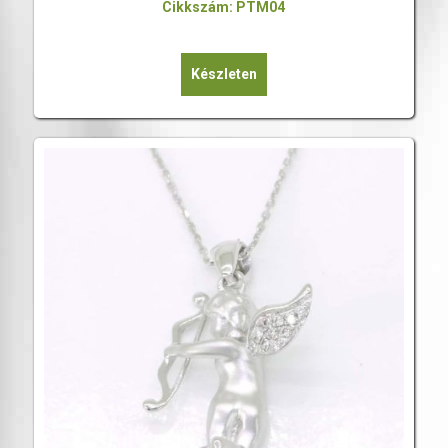
Cikkszám: PTM04
Készleten