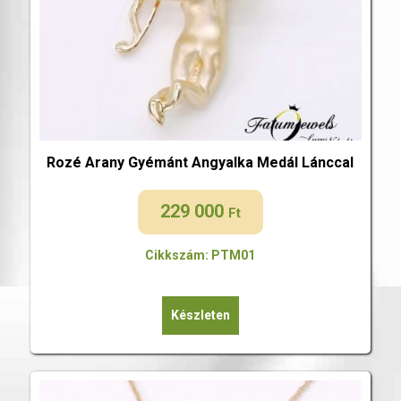
Rozé Arany Gyémánt Angyalka Medál Lánccal
229 000
Ft
Cikkszám: PTM01
Készleten