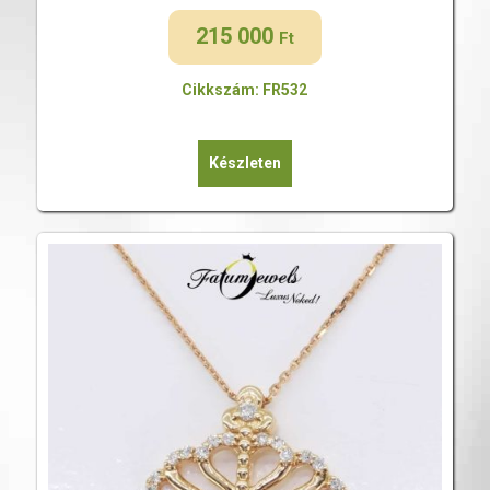
215 000
Ft
Cikkszám: FR532
Készleten