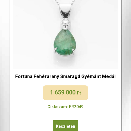
Fortuna Fehérarany Smaragd Gyémánt Medál
1 659 000
Ft
Cikkszám: FR2049
Készleten