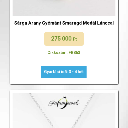
Sárga Arany Gyémánt Smaragd Medál Lánccal
275 000
Ft
Cikkszám: FR863
Gyártási idő: 3 - 4 hét