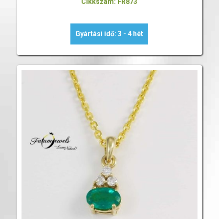
Cikkszám: FR873
Gyártási idő: 3 - 4 hét