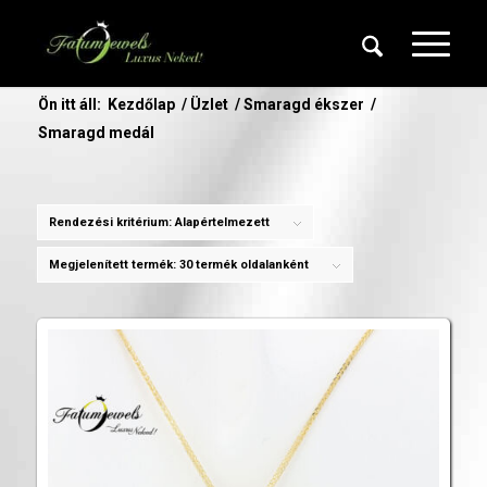
Ön itt áll:
Kezdőlap
/
Üzlet
/
Smaragd ékszer
/
Smaragd medál
Rendezési kritérium:
Alapértelmezett
Megjelenített termék:
30 termék oldalanként