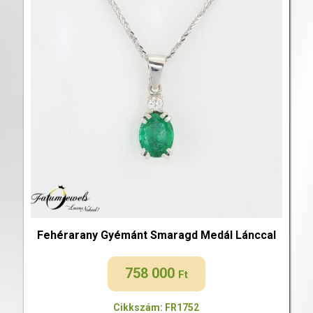
Fehérarany Gyémánt Smaragd Medál Lánccal
758 000
Ft
Cikkszám: FR1752