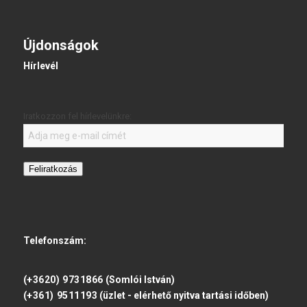
Újdonságok
Hírlevél
Iratkozzon fel hírlevelünkre:
Feliratkozás
Telefonszám:
(+3620) 9731866
(Somlói István)
(+361) 9511193
(üzlet - elérhető nyitva tartási időben)