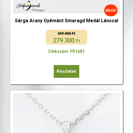
Akció!
Sárga Arany Gyémánt Smaragd Medál Lánccal
399 000
Ft
279 300
Original
Current
Ft
price
price
Cikkszám: FR1681
was:
is:
399
279
000 Ft.
300 Ft.
Készleten