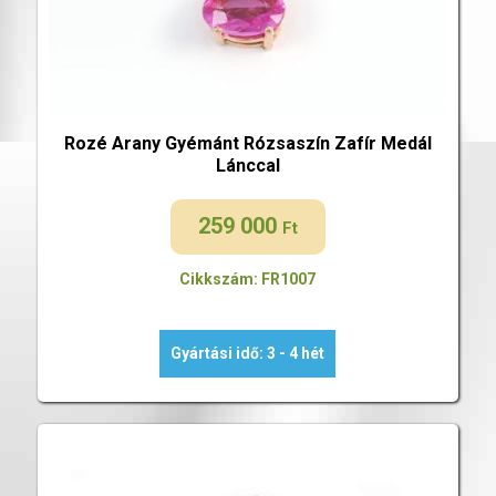
Rozé Arany Gyémánt Rózsaszín Zafír Medál
Lánccal
259 000
Ft
Cikkszám: FR1007
Gyártási idő: 3 - 4 hét