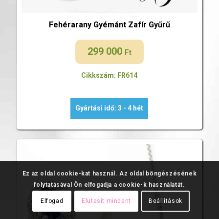
Fehérarany Gyémánt Zafír Gyűrű
299 000
Ft
Cikkszám: FR614
Gyártási idő: 3 - 4 hét
Ez az oldal cookie-kat használ. Az oldal böngészésének
folytatásával Ön elfogadja a cookie-k használatát.
Elfogad
Elutasít mindent
Beállítások