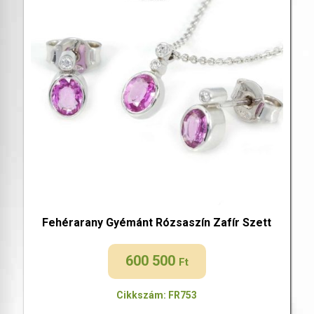
Fehérarany Gyémánt Rózsaszín Zafír Szett
600 500
Ft
Cikkszám: FR753