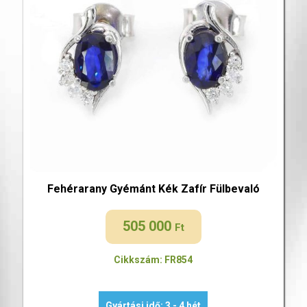
Fehérarany Gyémánt Kék Zafír Fülbevaló
505 000
Ft
Cikkszám: FR854
Gyártási idő: 3 - 4 hét