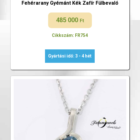
Fehérarany Gyémánt Kék Zafír Fülbevaló
485 000
Ft
Cikkszám: FR754
Gyártási idő: 3 - 4 hét