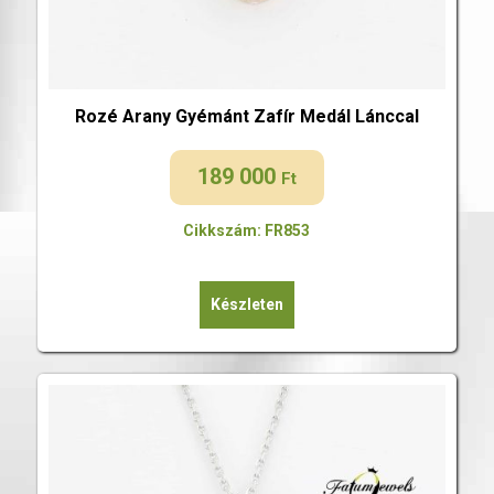
Rozé Arany Gyémánt Zafír Medál Lánccal
189 000
Ft
Cikkszám: FR853
Készleten