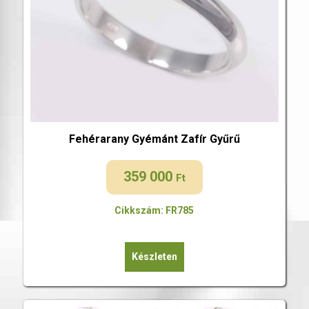
Fehérarany Gyémánt Zafír Gyűrű
359 000
Ft
Cikkszám: FR785
Készleten