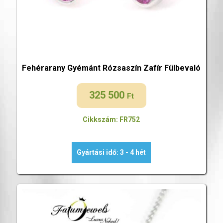
Fehérarany Gyémánt Rózsaszín Zafír Fülbevaló
325 500
Ft
Cikkszám: FR752
Gyártási idő: 3 - 4 hét