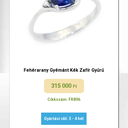
Fehérarany Gyémánt Kék Zafír Gyűrű
315 000
Ft
Cikkszám: FR896
Gyártási idő: 3 - 4 hét