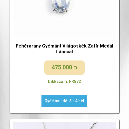
Fehérarany Gyémánt Világoskék Zafír Medál
Lánccal
475 000
Ft
Cikkszám: FR872
Gyártási idő: 3 - 4 hét