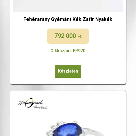
Fehérarany Gyémánt Kék Zafír Nyakék
792 000
Ft
Cikkszám: FR970
Készleten