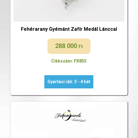
Fehérarany Gyémánt Zafír Medál Lánccal
288 000
Ft
Cikkszám: FR855
Gyártási idő: 3 - 4 hét