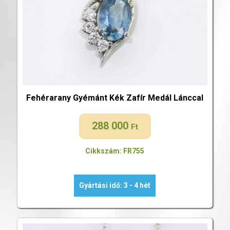
Fehérarany Gyémánt Kék Zafír Medál Lánccal
288 000
Ft
Cikkszám: FR755
Gyártási idő: 3 - 4 hét