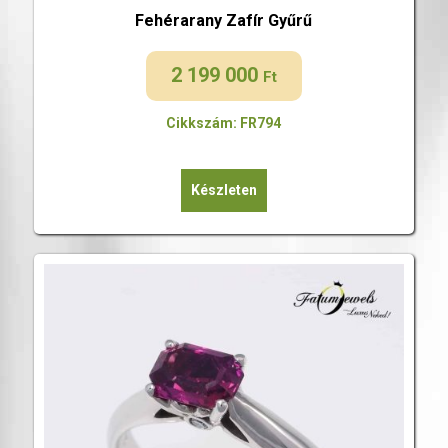
Fehérarany Zafír Gyűrű
2 199 000
Ft
Cikkszám: FR794
Készleten