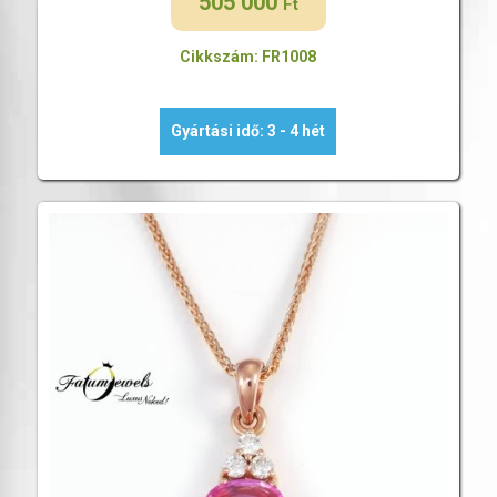
505 000
Ft
Cikkszám: FR1008
Gyártási idő: 3 - 4 hét