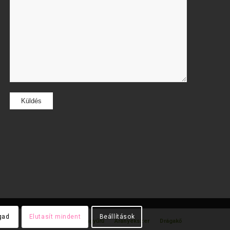
gad
Elutasít mindent
Beállítások
gyűrű
Gyémánt gyűrű
Karikagyűrű
Aranyékszer
Drágakő