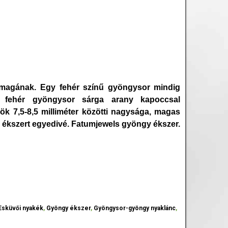
t magának. Egy fehér színű gyöngysor mindig
zi fehér gyöngysor sárga arany kapoccsal
k 7,5-8,5 milliméter közötti nagysága, magas
z ékszert egyedivé. Fatumjewels gyöngy ékszer.
Esküvői nyakék
,
Gyöngy ékszer
,
Gyöngysor-gyöngy nyaklánc
,