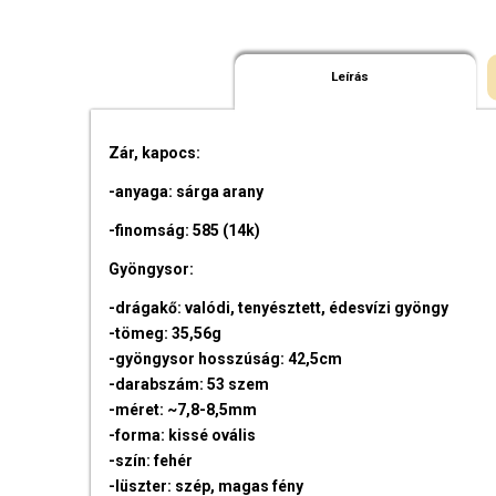
Leírás
Zár, kapocs:
-anyaga: sárga arany
-finomság: 585 (14k)
Gyöngysor:
-drágakő: valódi, tenyésztett, édesvízi gyöngy
-tömeg: 35,56g
-gyöngysor hosszúság: 42,5cm
-darabszám: 53 szem
-méret: ~7,8-8,5mm
-forma: kissé ovális
-szín: fehér
-lüszter: szép, magas fény