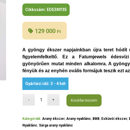
Cikkszám:
EDESNY35
129 000
Ft
A gyöngy ékszer napjainkban újra teret hódí
figyelemfelkeltő. Ez a Fatumjewels édesví
gyönyörűen mutat minden alkalomra. A gyöngyö
fényük és az enyhén ovális formájuk teszik ezt a
Gyártási idő: 3 - 4 hét
Kosárba teszem
Kategóriák:
Arany ékszer
,
Arany nyaklánc
,
BBB
,
Esküvői ékszer
,
Nyaklánc
,
Sárga arany nyaklánc