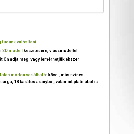
 tudunk valósítani
an
3D modell
készítésére, viaszmodellel
ét Ön adja meg, vagy lemérhetjük ékszer
talan módon variálható
: kővel, más színes
 sárga, 18 karátos aranyból, valamint platinából is