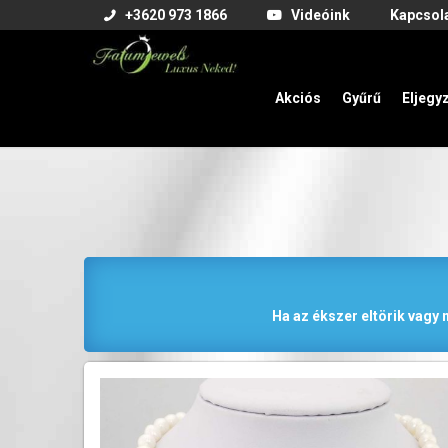
+3620 973 1866
Videóink
Kapcsol
Akciós
Gyűrű
Eljegy
Ha az ékszer eltörik vagy