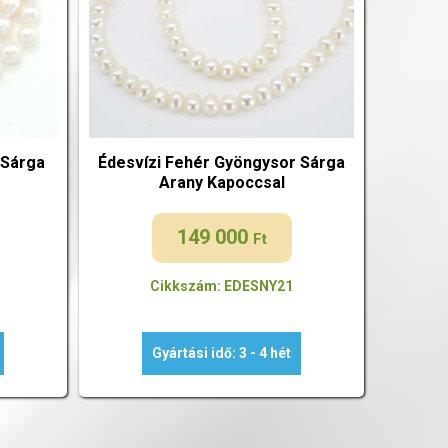
 Sárga
Édesvízi Fehér Gyöngysor Sárga
Arany Kapoccsal
149 000
Ft
Cikkszám: EDESNY21
Gyártási idő: 3 - 4 hét