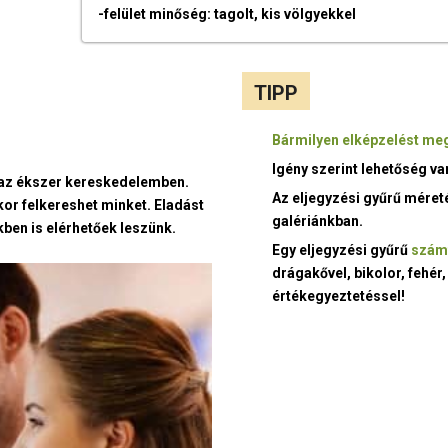
-felület minőség: tagolt, kis völgyekkel
TIPP
Bármilyen elképzelést meg
Igény szerint lehetőség v
t az ékszer kereskedelemben.
Az eljegyzési gyűrű méret
kor felkereshet minket. Eladást
galériánkban.
ben is elérhetőek leszünk.
Egy eljegyzési gyűrű
szám
drágakővel, bikolor, fehér,
értékegyeztetéssel!