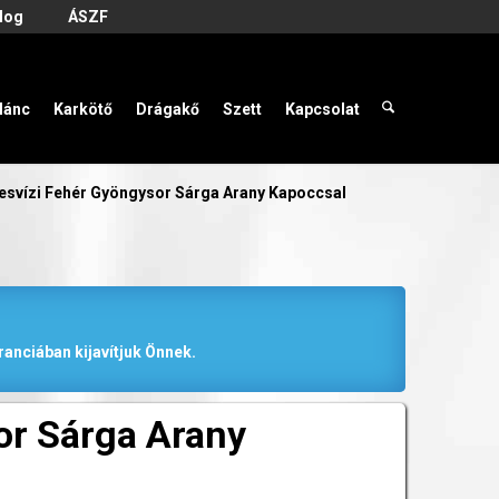
log
ÁSZF
lánc
Karkötő
Drágakő
Szett
Kapcsolat
esvízi Fehér Gyöngysor Sárga Arany Kapoccsal
anciában kijavítjuk Önnek.
or Sárga Arany