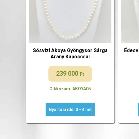
Sósvízi Akoya Gyöngysor Sárga
Édesv
Arany Kapoccsal
239 000
Ft
Cikkszám: AKOYA05
Gyártási idő: 3 - 4 hét