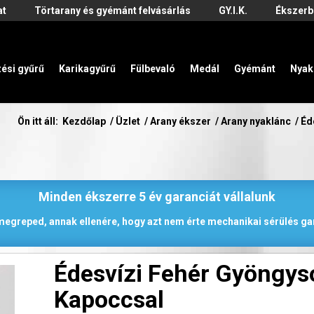
at
Törtarany és gyémánt felvásárlás
GY.I.K.
Ékszerb
zési gyűrű
Karikagyűrű
Fülbevaló
Medál
Gyémánt
Nyak
Ön itt áll:
Kezdőlap
/
Üzlet
/
Arany ékszer
/
Arany nyaklánc
/
Éd
Minden ékszerre 5 év garanciát vállalunk
 megreped, annak ellenére, hogy azt nem érte mechanikai sérülés gar
Édesvízi Fehér Gyöngys
Kapoccsal