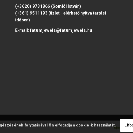
(+3620) 9731866
(Somlói István)
(+361) 9511193
(üzlet - elérhető nyitva tartási
időben)
E-mail:
fatumjewels@fatumjewels.hu
ngészésének folytatásával Ön elfogadja a cookie-k használatát.
Elfo
Eljegyzési 