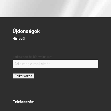
Újdonságok
Hírlevél
Iratkozzon fel hírlevelünkre:
Feliratkozás
Telefonszám: