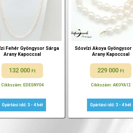
ízi Fehér Gyöngysor Sárga
Sósvízi Akoya Gyöngysor
Arany Kapoccsal
Arany Kapoccsal
132 000
229 000
Ft
Ft
Cikkszám: EDESNY04
Cikkszám: AKOYA12
Gyártási idő: 3 - 4 hét
Gyártási idő: 3 - 4 hét