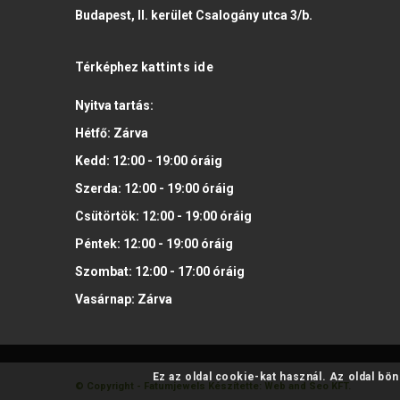
Budapest, II. kerület Csalogány utca 3/b.
Térképhez
kattints ide
Nyitva tartás:
Hétfő:
Zárva
Kedd:
12:00 - 19:00
óráig
Szerda:
12:00 - 19:00
óráig
Csütörtök:
12:00 - 19:00
óráig
Péntek:
12:00 - 19:00
óráig
Szombat:
12:00 - 17:00
óráig
Vasárnap:
Zárva
Ez az oldal cookie-kat használ. Az oldal bö
© Copyright - Fatumjewels
Készítette: Web and Seo KFT.