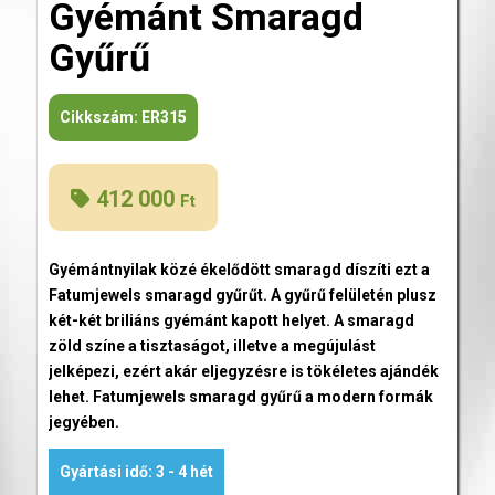
Gyémánt Smaragd
Gyűrű
Cikkszám:
ER315
412 000
Ft
Gyémántnyilak közé ékelődött smaragd díszíti ezt a
Fatumjewels smaragd gyűrűt. A gyűrű felületén plusz
két-két briliáns gyémánt kapott helyet. A smaragd
zöld színe a tisztaságot, illetve a megújulást
jelképezi, ezért akár eljegyzésre is tökéletes ajándék
lehet. Fatumjewels smaragd gyűrű a modern formák
jegyében.
Gyártási idő: 3 - 4 hét