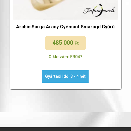
Arabic Sárga Arany Gyémánt Smaragd Gyűrű
485 000
Ft
Cikkszám: FR047
Gyártási idő: 3 - 4 hét