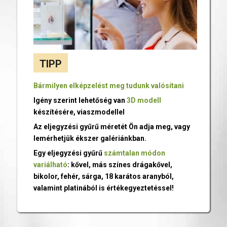
TIPP
Bármilyen elképzelést meg tudunk valósítani
Igény szerint lehetőség van
3D modell
készítésére, viaszmodellel
Az eljegyzési gyűrű méretét Ön adja meg, vagy
lemérhetjük ékszer galériánkban.
Egy eljegyzési gyűrű
számtalan módon
variálható
: kővel, más színes drágakővel,
bikolor, fehér, sárga, 18 karátos aranyból,
valamint platinából is értékegyeztetéssel!