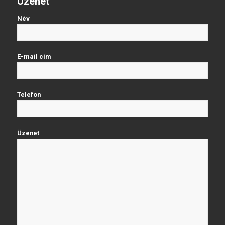
Üzenet
Név
E-mail cím
Telefon
Üzenet