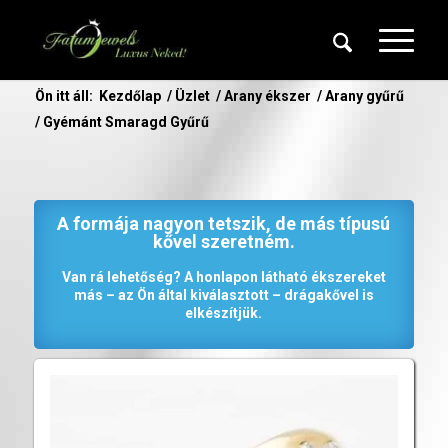
Ön itt áll:
Kezdőlap
/
Üzlet
/
Arany ékszer
/
Arany gyűrű
/
Gyémánt Smaragd Gyűrű
A formája nagyon tetszik, de más típusú
kővel szeretném.
Van rá lehetőség? A honlapon látható ékszereket
más – az Ön által kiválasztott – drágakővel is
elkészítjük.