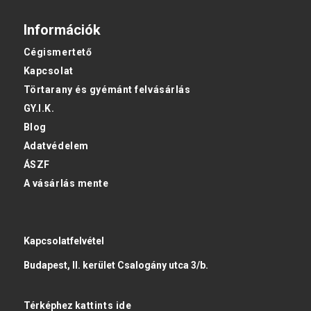
Információk
Cégismertető
Kapcsolat
Törtarany és gyémánt felvásárlás
GY.I.K.
Blog
Adatvédelem
ÁSZF
A vásárlás mente
Kapcsolatfelvétel
Budapest, II. kerület Csalogány utca 3/b.
Térképhez
kattints ide