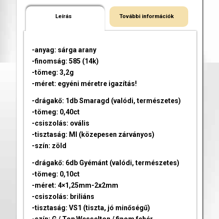
Leírás
További információk
-anyag: sárga arany
-finomság: 585 (14k)
-tömeg: 3,2g
-méret: egyéni méretre igazítás!
-drágakő: 1db Smaragd (valódi, természetes)
-tömeg: 0,40ct
-csiszolás: ovális
-tisztaság: MI (közepesen zárványos)
-szín: zöld
-drágakő: 6db Gyémánt (valódi, természetes)
-tömeg: 0,10ct
-méret: 4×1,25mm-2x2mm
-csiszolás: briliáns
-tisztaság: VS1 (tiszta, jó minőségű)
-szín: G / Top Wesselton / finom fehér