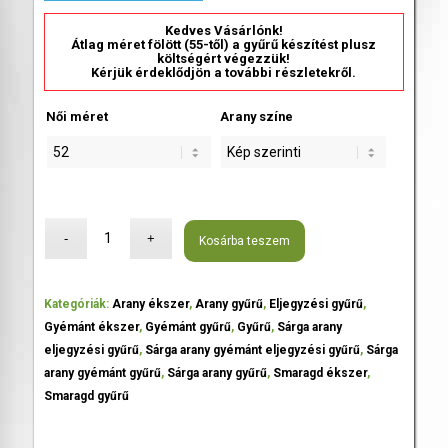
Kedves Vásárlónk!
Átlag méret fölött (55-től) a gyűrű készítést plusz
költségért végezzük!
Kérjük érdeklődjön a további részletekről.
Női méret
Arany színe
Kosárba teszem
Kategóriák:
Arany ékszer
,
Arany gyűrű
,
Eljegyzési gyűrű
,
Gyémánt ékszer
,
Gyémánt gyűrű
,
Gyűrű
,
Sárga arany
eljegyzési gyűrű
,
Sárga arany gyémánt eljegyzési gyűrű
,
Sárga
arany gyémánt gyűrű
,
Sárga arany gyűrű
,
Smaragd ékszer
,
Smaragd gyűrű