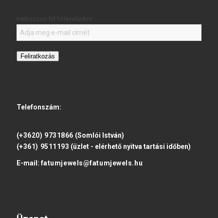
Iratkozzon fel hírlevelünkre:
Feliratkozás
Telefonszám:
(+3620) 9731866
(Somlói István)
(+361) 9511193
(üzlet - elérhető nyitva tartási időben)
E-mail:
fatumjewels@fatumjewels.hu