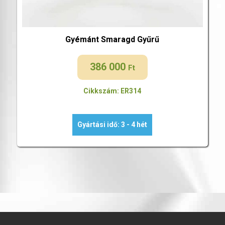
Gyémánt Smaragd Gyűrű
386 000
Ft
Cikkszám: ER314
Gyártási idő: 3 - 4 hét