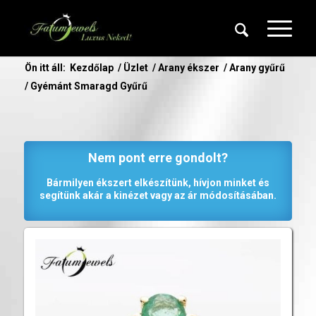
Ön itt áll:
Kezdőlap
/
Üzlet
/
Arany ékszer
/
Arany gyűrű
/
Gyémánt Smaragd Gyűrű
Nem pont erre gondolt?
Bármilyen ékszert elkészítünk, hívjon minket és
segítünk akár a kinézet vagy az ár módosításában.