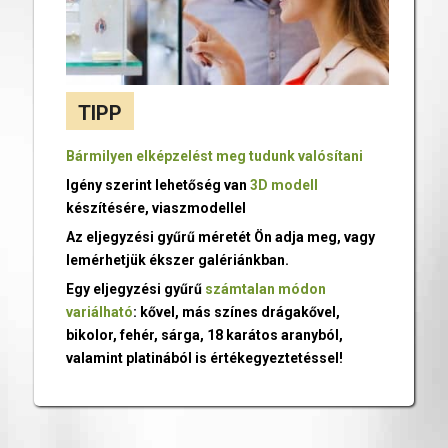
TIPP
Bármilyen elképzelést meg tudunk valósítani
Igény szerint lehetőség van
3D modell
készítésére, viaszmodellel
Az eljegyzési gyűrű méretét Ön adja meg, vagy
lemérhetjük ékszer galériánkban.
Egy eljegyzési gyűrű
számtalan módon
variálható
: kővel, más színes drágakővel,
bikolor, fehér, sárga, 18 karátos aranyból,
valamint platinából is értékegyeztetéssel!