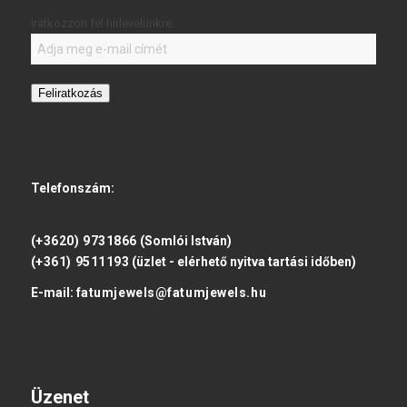
Iratkozzon fel hírlevelünkre:
Feliratkozás
Telefonszám:
(+3620) 9731866
(Somlói István)
(+361) 9511193
(üzlet - elérhető nyitva tartási időben)
E-mail:
fatumjewels@fatumjewels.hu
Üzenet