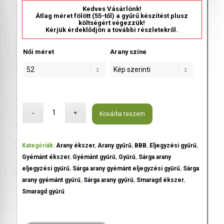
Kedves Vásárlónk!
Átlag méret fölött (55-től) a gyűrű készítést plusz
költségért végezzük!
Kérjük érdeklődjön a további részletekről.
Női méret
Arany színe
Kosárba teszem
Kategóriák:
Arany ékszer
,
Arany gyűrű
,
BBB
,
Eljegyzési gyűrű
,
Gyémánt ékszer
,
Gyémánt gyűrű
,
Gyűrű
,
Sárga arany
eljegyzési gyűrű
,
Sárga arany gyémánt eljegyzési gyűrű
,
Sárga
arany gyémánt gyűrű
,
Sárga arany gyűrű
,
Smaragd ékszer
,
Smaragd gyűrű