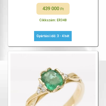
439 000
Ft
Cikkszám: ER348
Gyártási idő: 3 - 4 hét