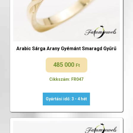
Arabic Sárga Arany Gyémánt Smaragd Gyűrű
485 000
Ft
Cikkszám: FR047
Gyártási idő: 3 - 4 hét