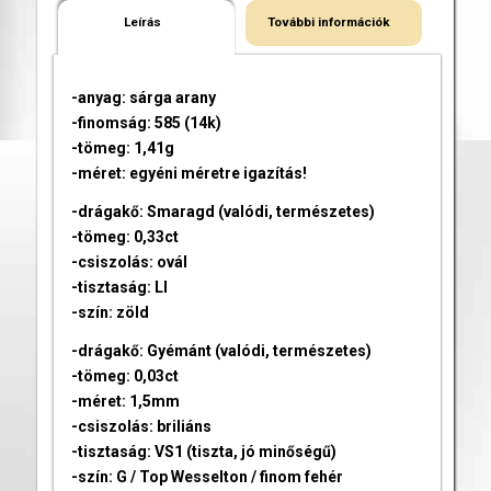
Leírás
További információk
-anyag: sárga arany
-finomság: 585 (14k)
-tömeg: 1,41g
-méret: egyéni méretre igazítás!
-drágakő: Smaragd (valódi, természetes)
-tömeg: 0,33ct
-csiszolás: ovál
-tisztaság: LI
-szín: zöld
-drágakő: Gyémánt (valódi, természetes)
-tömeg: 0,03ct
-méret: 1,5mm
-csiszolás: briliáns
-tisztaság: VS1 (tiszta, jó minőségű)
-szín: G / Top Wesselton / finom fehér