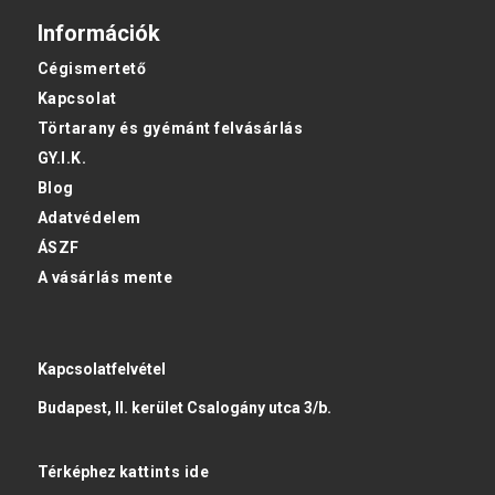
Információk
Cégismertető
Kapcsolat
Törtarany és gyémánt felvásárlás
GY.I.K.
Blog
Adatvédelem
ÁSZF
A vásárlás mente
Kapcsolatfelvétel
Budapest, II. kerület Csalogány utca 3/b.
Térképhez
kattints ide