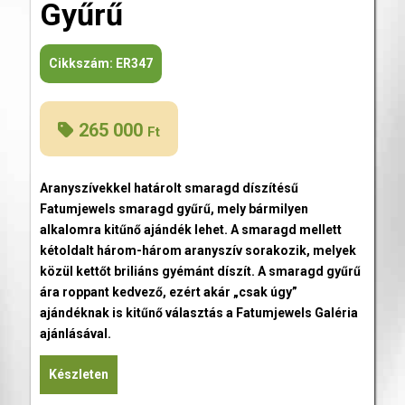
Gyűrű
Cikkszám:
ER347
265 000
Ft
Aranyszívekkel határolt smaragd díszítésű
Fatumjewels smaragd gyűrű, mely bármilyen
alkalomra kitűnő ajándék lehet. A smaragd mellett
kétoldalt három-három aranyszív sorakozik, melyek
közül kettőt briliáns gyémánt díszít. A smaragd gyűrű
ára roppant kedvező, ezért akár „csak úgy”
ajándéknak is kitűnő választás a Fatumjewels Galéria
ajánlásával.
Készleten