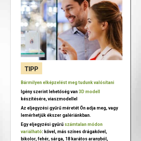
TIPP
Bármilyen elképzelést meg tudunk valósítani
Igény szerint lehetőség van
3D modell
készítésére, viaszmodellel
Az eljegyzési gyűrű méretét Ön adja meg, vagy
lemérhetjük ékszer galériánkban.
Egy eljegyzési gyűrű
számtalan módon
variálható
: kővel, más színes drágakővel,
bikolor, fehér, sárga, 18 karátos aranyból,