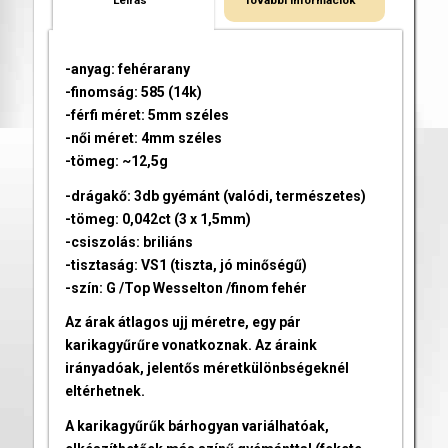
-anyag: fehérarany
-finomság: 585 (14k)
-férfi méret: 5mm széles
-női méret: 4mm széles
-tömeg: ~12,5g
-drágakő: 3db gyémánt (valódi, természetes)
-tömeg: 0,042ct (3 x 1,5mm)
-csiszolás: briliáns
-tisztaság: VS1 (tiszta, jó minőségű)
-szín: G /Top Wesselton /finom fehér
Az árak átlagos ujj méretre, egy pár
karikagyűrűre vonatkoznak. Az áraink
irányadóak, jelentős méretkülönbségeknél
eltérhetnek.
A karikagyűrűk bárhogyan variálhatóak,