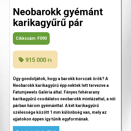
Neobarokk gyémánt
karikagyűrű pár
Cikkszám:
F090
915 000
Ft
Úgy gondoljátok, hogy a barokk korszak örök? A
Neobarokk karikagyűrű épp nektek lett tervezve a
Fatumjewels Galéria által. Fényes fehérarany
karikagyűrű csodálatos neobarokk mintázattal, a női
párban három gyémánttal. A két karikagyűrű
szélessége között 1 mm különbség van, mely az
ujjatokon éppen így tűnik egyformának.