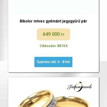
Bikolor míves gyémánt jegygyűrű pár
649 000
Ft
Cikkszám: BK154
Gyártási idő: 6 - 8 hét