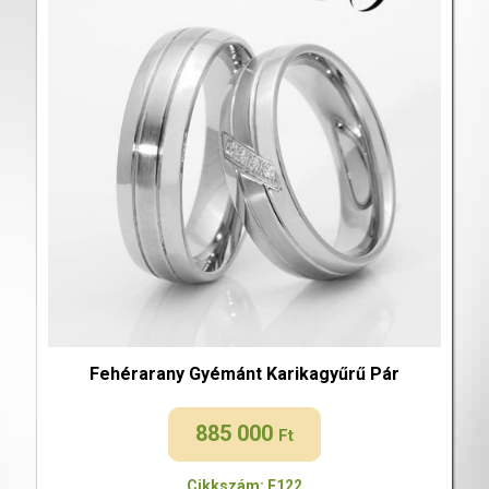
Fehérarany Gyémánt Karikagyűrű Pár
885 000
Ft
Cikkszám: F122