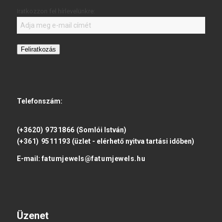
Iratkozzon fel hírlevelünkre:
Feliratkozás
Telefonszám:
(+3620) 9731866
(Somlói István)
(+361) 9511193
(üzlet - elérhető nyitva tartási időben)
E-mail:
fatumjewels@fatumjewels.hu
Üzenet