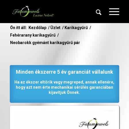
Ön itt áll:
Kezdőlap
/
Üzlet
/
Karikagyűrű
/
Fehérarany karikagyűrű
/
Neobarokk gyémánt karikagyűrű pár
Minden ékszerre 5 év garanciát vállalunk
Ha az ékszer eltörik vagy megreped, annak ellenére,
hogy azt nem érte mechanikai sérülés garanciában
kijavítjuk Önnek.