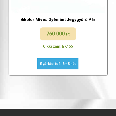
Bikolor Míves Gyémánt Jegygyűrű Pár
760 000
Ft
Cikkszám: BK155
Gyártási idő: 6 - 8 hét