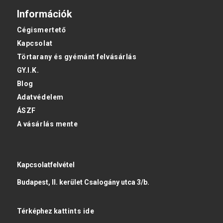
Információk
Cégismertető
Kapcsolat
Törtarany és gyémánt felvásárlás
GY.I.K.
Blog
Adatvédelem
ÁSZF
A vásárlás mente
Kapcsolatfelvétel
Budapest, II. kerület Csalogány utca 3/b.
Térképhez
kattints ide