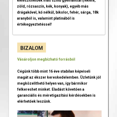
elkészíthetőek más színű gyémánttal (fekete,
zöld, rózsaszín, kék, konyak), egyéb más
drágakővel, kő nélkül, bikolor, fehér, sárga, 18k
aranyból is, valamint platinából is
értékegyeztetéssel!
BIZALOM
Vásároljon megbízható forrásból
Cégünk több mint 16 éve stabilan képviseli
magát az ékszer kereskedelemben. Üzletünk jól
megközelíthető helyen van, így bármikor
felkereshet minket. Eladást követően a
garanciális és méretigazítási kérdésekben is
elérhetőek leszünk.