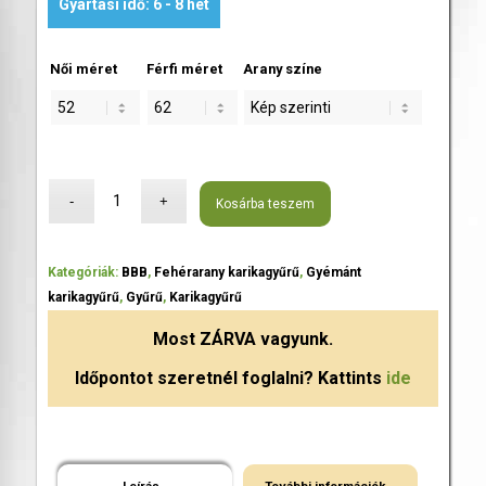
Gyártási idő: 6 - 8 hét
Női méret
Férfi méret
Arany színe
Kosárba teszem
Kategóriák:
BBB
,
Fehérarany karikagyűrű
,
Gyémánt
karikagyűrű
,
Gyűrű
,
Karikagyűrű
Most
ZÁRVA
vagyunk.
Időpontot szeretnél foglalni? Kattints
ide
Leírás
További információk