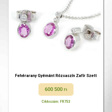
Fehérarany Gyémánt Rózsaszín Zafír Szett
600 500
Ft
Cikkszám: FR753