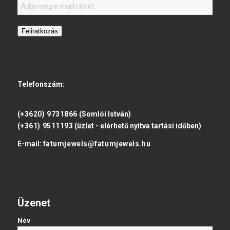
Feliratkozás
Telefonszám:
(+3620) 9731866
(Somlói István)
(+361) 9511193
(üzlet - elérhető nyitva tartási időben)
E-mail:
fatumjewels@fatumjewels.hu
Üzenet
Név