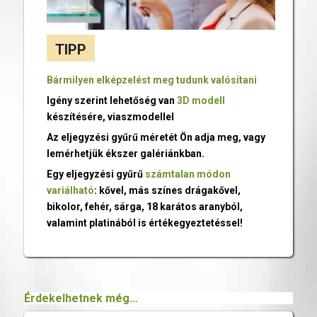
TIPP
Bármilyen elképzelést meg tudunk valósítani
Igény szerint lehetőség van
3D modell
készítésére, viaszmodellel
Az eljegyzési gyűrű méretét Ön adja meg, vagy
lemérhetjük ékszer galériánkban.
Egy eljegyzési gyűrű
számtalan módon
variálható
: kővel, más színes drágakővel,
bikolor, fehér, sárga, 18 karátos aranyból,
valamint platinából is értékegyeztetéssel!
Érdekelhetnek még…