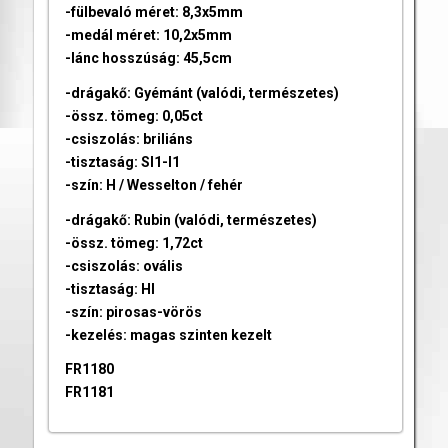
-fülbevaló méret: 8,3x5mm
-medál méret: 10,2x5mm
-lánc hosszúság: 45,5cm
-drágakő: Gyémánt (valódi, természetes)
-össz. tömeg: 0,05ct
-csiszolás: briliáns
-tisztaság: SI1-I1
-szín: H / Wesselton / fehér
-drágakő: Rubin (valódi, természetes)
-össz. tömeg: 1,72ct
-csiszolás: ovális
-tisztaság: HI
-szín: pirosas-vörös
-kezelés: magas szinten kezelt
FR1180
FR1181