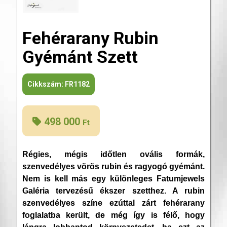
Fehérarany Rubin
Gyémánt Szett
Cikkszám:
FR1182
498 000
Ft
Régies, mégis időtlen ovális formák,
szenvedélyes vörös rubin és ragyogó gyémánt.
Nem is kell más egy különleges Fatumjewels
Galéria tervezésű ékszer szetthez. A rubin
szenvedélyes színe ezúttal zárt fehérarany
foglalatba került, de még így is félő, hogy