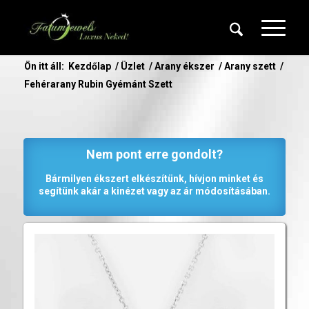
Ön itt áll:
Kezdőlap
/
Üzlet
/
Arany ékszer
/
Arany szett
/
Fehérarany Rubin Gyémánt Szett
Nem pont erre gondolt?
Bármilyen ékszert elkészítünk, hívjon minket és
segítünk akár a kinézet vagy az ár módosításában.