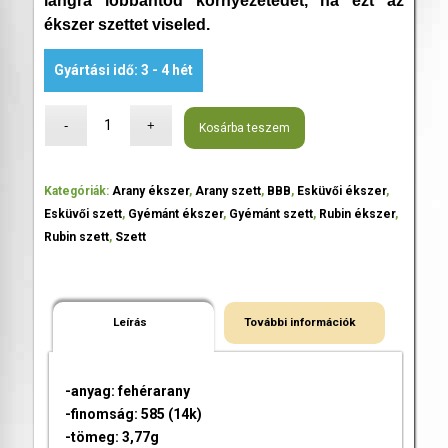
lángra lobbantod környezetedet, ha ezt az
ékszer szettet viseled.
Gyártási idő: 3 - 4 hét
Kosárba teszem
Kategóriák:
Arany ékszer
,
Arany szett
,
BBB
,
Esküvői ékszer
,
Esküvői szett
,
Gyémánt ékszer
,
Gyémánt szett
,
Rubin ékszer
,
Rubin szett
,
Szett
Leírás
További információk
-anyag: fehérarany
-finomság: 585 (14k)
-tömeg: 3,77g