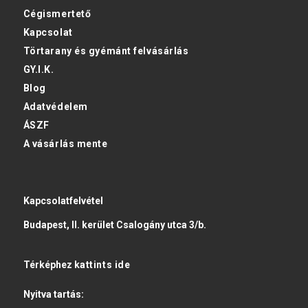
Cégismertető
Kapcsolat
Törtarany és gyémánt felvásárlás
GY.I.K.
Blog
Adatvédelem
ÁSZF
A vásárlás mente
Kapcsolatfelvétel
Budapest, II. kerület Csalogány utca 3/b.
Térképhez
kattints ide
Nyitva tartás: