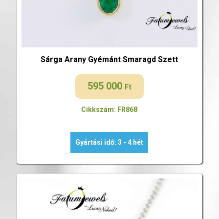
Sárga Arany Gyémánt Smaragd Szett
595 000
Ft
Cikkszám: FR868
Gyártási idő: 3 - 4 hét