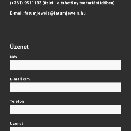
(+361) 9511193
(üzlet - elérhető nyitva tartási időben)
E-mail:
fatumjewels@fatumjewels.hu
Üzenet
Név
E-mail cím
Telefon
Üzenet