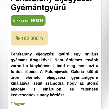
Gyémántgyűrű
Cikkszám:
FR1214
182 000
Ft
Fehérarany eljegyzési gyűrű egy briliáns
gyémánt drágakővel. Nem érdemes tovább
várnod a lánykéréssel, tedd meg most ezt a
fontos lépést. A Fatumjewels Galéria kitűnő
áron elérhető eljegyzési gyémántgyűrű
kínálatával segít számodra, hogy az utolsó
akadály is elháruljon, és feltehesd
kedvesednek a nagy kérdést.
Elfogyott