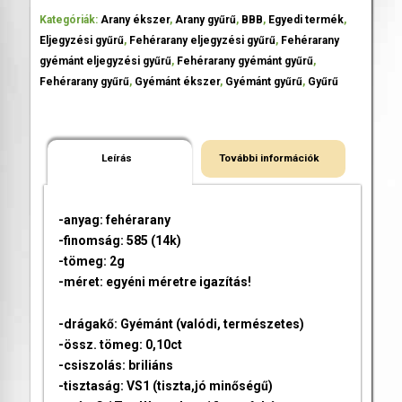
Kategóriák:
Arany ékszer
,
Arany gyűrű
,
BBB
,
Egyedi termék
,
Eljegyzési gyűrű
,
Fehérarany eljegyzési gyűrű
,
Fehérarany
gyémánt eljegyzési gyűrű
,
Fehérarany gyémánt gyűrű
,
Fehérarany gyűrű
,
Gyémánt ékszer
,
Gyémánt gyűrű
,
Gyűrű
Leírás
További információk
-anyag: fehérarany
-finomság: 585 (14k)
-tömeg: 2g
-méret: egyéni méretre igazítás!
-drágakő: Gyémánt (valódi, természetes)
-össz. tömeg: 0,10ct
-csiszolás: briliáns
-tisztaság: VS1 (tiszta,jó minőségű)