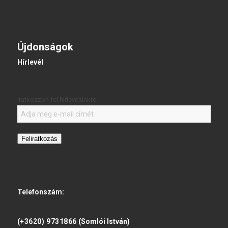
Újdonságok
Hírlevél
Iratkozzon fel hírlevelünkre:
Feliratkozás
Telefonszám:
(+3620) 9731866
(Somlói István)