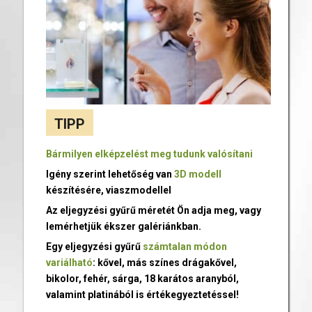
TIPP
Bármilyen elképzelést meg tudunk valósítani
Igény szerint lehetőség van
3D modell
készítésére, viaszmodellel
Az eljegyzési gyűrű méretét Ön adja meg, vagy
lemérhetjük ékszer galériánkban.
Egy eljegyzési gyűrű
számtalan módon
variálható
: kővel, más színes drágakővel,
bikolor, fehér, sárga, 18 karátos aranyból,
valamint platinából is értékegyeztetéssel!