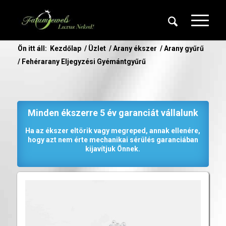
Ön itt áll:
Kezdőlap
/
Üzlet
/
Arany ékszer
/
Arany gyűrű
/
Fehérarany Eljegyzési Gyémántgyűrű
Minden ékszerre 5 év garanciát vállalunk
Ha az ékszer eltörik vagy megreped, annak ellenére,
hogy azt nem érte mechanikai sérülés garanciában
kijavítjuk Önnek.