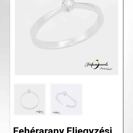
Fehérarany Eljegyzési