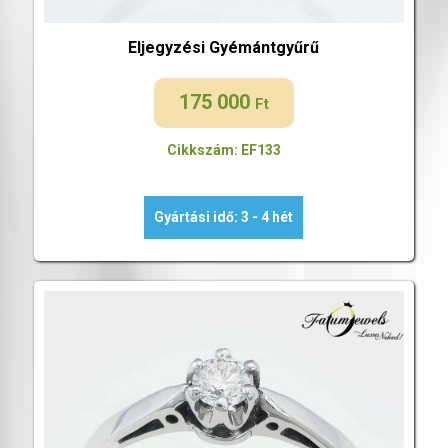
Eljegyzési Gyémántgyűrű
175 000
Ft
Cikkszám: EF133
Gyártási idő: 3 - 4 hét