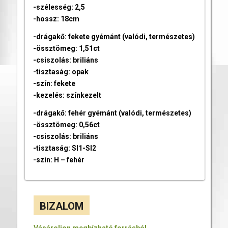
-szélesség: 2,5
-hossz: 18cm
-drágakő: fekete gyémánt (valódi, természetes)
-össztömeg: 1,51ct
-csiszolás: briliáns
-tisztaság: opak
-szín: fekete
-kezelés: színkezelt
-drágakő: fehér gyémánt (valódi, természetes)
-össztömeg: 0,56ct
-csiszolás: briliáns
-tisztaság: SI1-SI2
-szín: H – fehér
BIZALOM