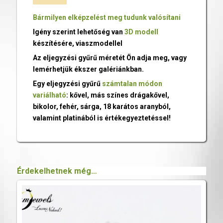
Bármilyen elképzelést meg tudunk valósítani
Igény szerint lehetőség van
3D modell
készítésére, viaszmodellel
Az eljegyzési gyűrű méretét Ön adja meg, vagy
lemérhetjük ékszer galériánkban.
Egy eljegyzési gyűrű
számtalan módon
variálható
: kővel, más színes drágakővel,
bikolor, fehér, sárga, 18 karátos aranyból,
valamint platinából is értékegyeztetéssel!
Érdekelhetnek még…