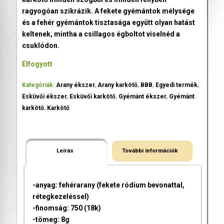
ragyogóan szikrázik. A fekete gyémántok mélysége
és a fehér gyémántok tisztasága együtt olyan hatást
keltenek, mintha a csillagos égboltot viselnéd a
csuklódon.
Elfogyott
Kategóriák:
Arany ékszer
,
Arany karkötő
,
BBB
,
Egyedi termék
,
Esküvői ékszer
,
Esküvői karkötő
,
Gyémánt ékszer
,
Gyémánt
karkötő
,
Karkötő
Leírás
További információk
-anyag: fehérarany (fekete ródium bevonattal,
rétegkezeléssel)
-finomság: 750 (18k)
-tömeg: 8g