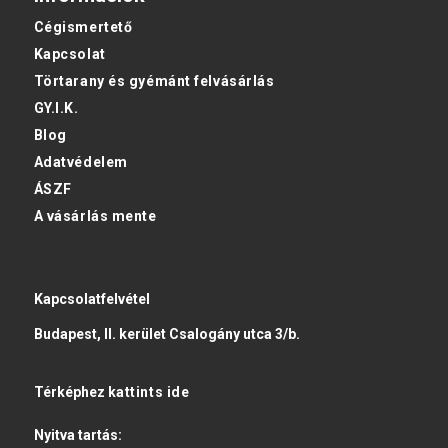
Cégismertető
Kapcsolat
Törtarany és gyémánt felvásárlás
GY.I.K.
Blog
Adatvédelem
ÁSZF
A vásárlás mente
Kapcsolatfelvétel
Budapest, II. kerület Csalogány utca 3/b.
Térképhez
kattints ide
Nyitva tartás: