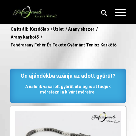
Ön itt áll:
Kezdőlap
/
Üzlet
/
Arany ékszer
/
Arany karkötő
/
Fehérarany Fehér És Fekete Gyémánt Tenisz Karkötő
Ön ajándékba szánja az adott gyűrűt?
A nálunk vásárolt gyűrűt utólag is át tudjuk
méretezni a kívánt méretre.