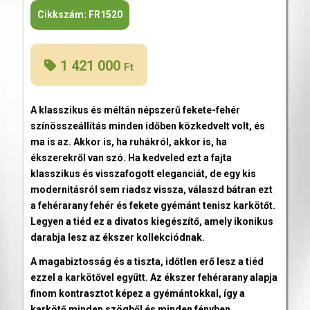
Cikkszám:
FR1520
1 421 000
Ft
A klasszikus és méltán népszerű fekete-fehér
színösszeállítás minden időben közkedvelt volt, és
ma is az. Akkor is, ha ruhákról, akkor is, ha
ékszerekről van szó. Ha kedveled ezt a fajta
klasszikus és visszafogott eleganciát, de egy kis
modernitásról sem riadsz vissza, válaszd bátran ezt
a fehérarany fehér és fekete gyémánt tenisz karkötőt.
Legyen a tiéd ez a divatos kiegészítő, amely ikonikus
darabja lesz az ékszer kollekciódnak.
A magabiztosság és a tiszta, időtlen erő lesz a tiéd
ezzel a karkötővel együtt. Az ékszer fehérarany alapja
finom kontrasztot képez a gyémántokkal, így a
karkötő minden szögből és minden fényben