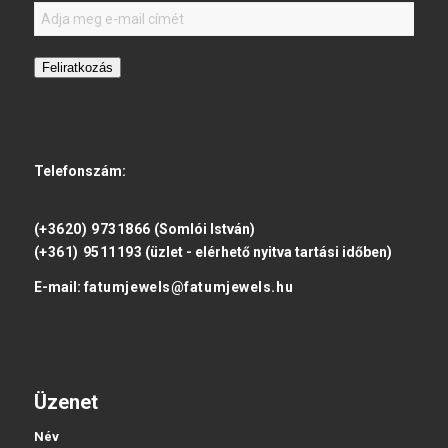
Feliratkozás
Telefonszám:
(+3620) 9731866
(Somlói István)
(+361) 9511193
(üzlet - elérhető nyitva tartási időben)
E-mail:
fatumjewels@fatumjewels.hu
Üzenet
Név