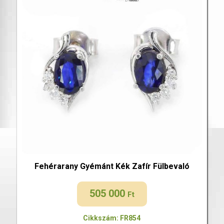
Fehérarany Gyémánt Kék Zafír Fülbevaló
505 000
Ft
Cikkszám: FR854