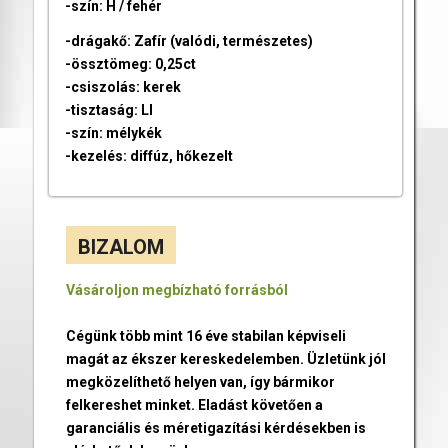
-szín: H / fehér
-drágakő: Zafír (valódi, természetes)
-össztömeg: 0,25ct
-csiszolás: kerek
-tisztaság: LI
-szín: mélykék
-kezelés: diffúz, hőkezelt
BIZALOM
Vásároljon megbízható forrásból
Cégünk több mint 16 éve stabilan képviseli
magát az ékszer kereskedelemben. Üzletünk jól
megközelíthető helyen van, így bármikor
felkereshet minket. Eladást követően a
garanciális és méretigazítási kérdésekben is