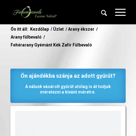
Ön itt áll:
Kezdőlap
/
Üzlet
/
Arany ékszer
/
Arany fülbevaló
/
Fehérarany Gyémánt Kék Zafír Fülbevaló
Ön ajándékba szánja az adott gyűrűt?
A nálunk vásárolt gyűrűt utólag is át tudjuk
méretezni a kívánt méretre.