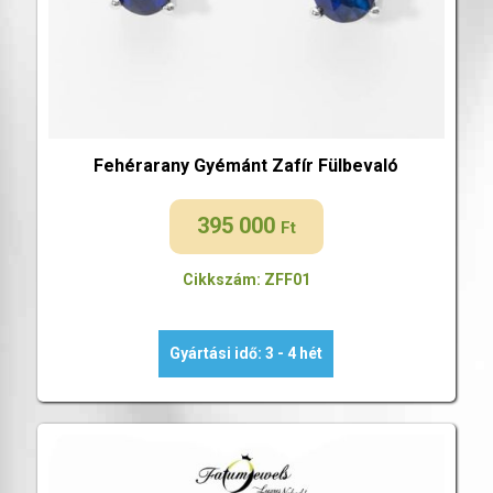
Fehérarany Gyémánt Zafír Fülbevaló
395 000
Ft
Cikkszám: ZFF01
Gyártási idő: 3 - 4 hét