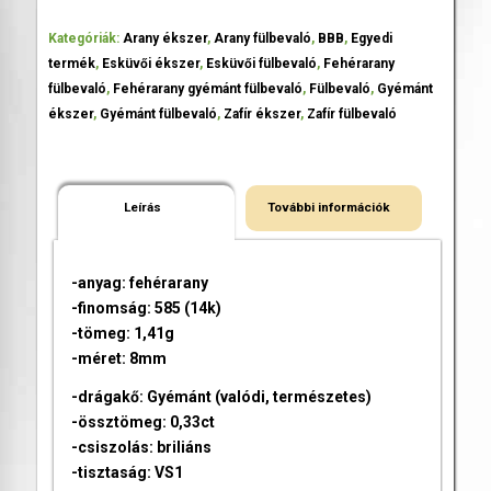
Kategóriák:
Arany ékszer
,
Arany fülbevaló
,
BBB
,
Egyedi
termék
,
Esküvői ékszer
,
Esküvői fülbevaló
,
Fehérarany
fülbevaló
,
Fehérarany gyémánt fülbevaló
,
Fülbevaló
,
Gyémánt
ékszer
,
Gyémánt fülbevaló
,
Zafír ékszer
,
Zafír fülbevaló
Leírás
További információk
-anyag: fehérarany
-finomság: 585 (14k)
-tömeg: 1,41g
-méret: 8mm
-drágakő: Gyémánt (valódi, természetes)
-össztömeg: 0,33ct
-csiszolás: briliáns
-tisztaság: VS1