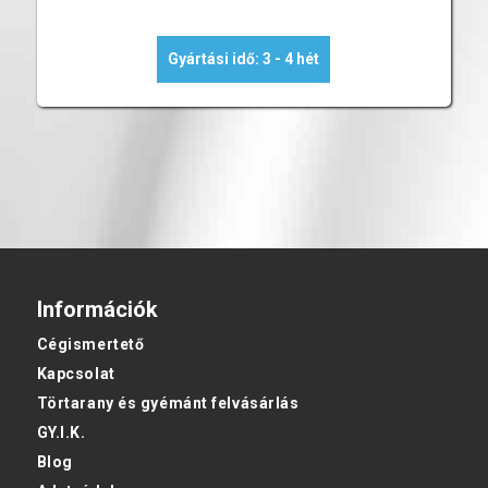
Gyártási idő: 3 - 4 hét
Információk
Cégismertető
Kapcsolat
Törtarany és gyémánt felvásárlás
GY.I.K.
Blog