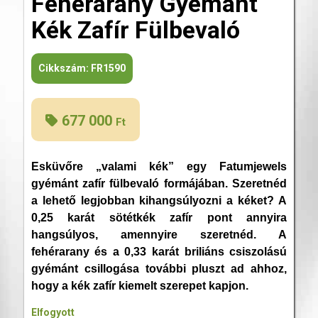
Fehérarany Gyémánt
Kék Zafír Fülbevaló
Cikkszám:
FR1590
677 000
Ft
Esküvőre „valami kék” egy Fatumjewels
gyémánt zafír fülbevaló formájában. Szeretnéd
a lehető legjobban kihangsúlyozni a kéket? A
0,25 karát sötétkék zafír pont annyira
hangsúlyos, amennyire szeretnéd. A
fehérarany és a 0,33 karát briliáns csiszolású
gyémánt csillogása további pluszt ad ahhoz,
hogy a kék zafír kiemelt szerepet kapjon.
Elfogyott