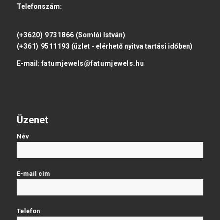
Telefonszám:
(+3620) 9731866
(Somlói István)
(+361) 9511193
(üzlet - elérhető nyitva tartási időben)
E-mail:
fatumjewels@fatumjewels.hu
Üzenet
Név
E-mail cím
Telefon