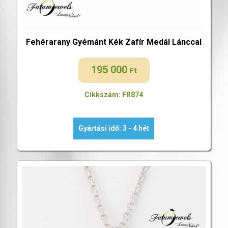
Fehérarany Gyémánt Kék Zafír Medál Lánccal
195 000
Ft
Cikkszám: FR874
Gyártási idő: 3 - 4 hét