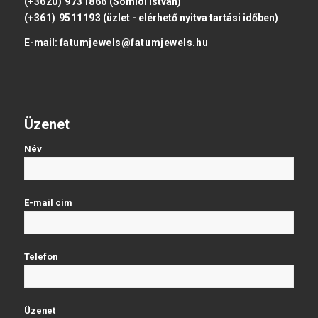
(+3620) 9731866
(Somlói István)
(+361) 9511193
(üzlet - elérhető nyitva tartási időben)
E-mail:
fatumjewels@fatumjewels.hu
Üzenet
Név
E-mail cím
Telefon
Üzenet