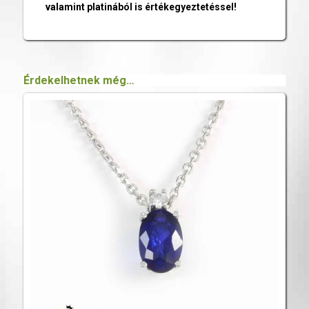
valamint platinából is értékegyeztetéssel!
Érdekelhetnek még…