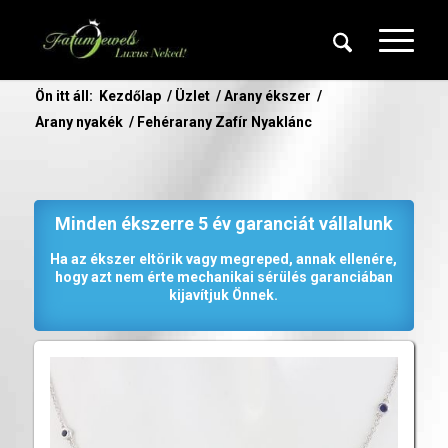
Ön itt áll:
Kezdőlap
/
Üzlet
/
Arany ékszer
/
Arany nyakék
/
Fehérarany Zafír Nyaklánc
Minden ékszerre 5 év garanciát vállalunk
Ha az ékszer eltörik vagy megreped, annak ellenére,
hogy azt nem érte mechanikai sérülés garanciában
kijavítjuk Önnek.