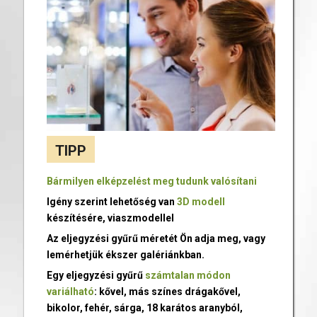
TIPP
Bármilyen elképzelést meg tudunk valósítani
Igény szerint lehetőség van
3D modell
készítésére, viaszmodellel
Az eljegyzési gyűrű méretét Ön adja meg, vagy
lemérhetjük ékszer galériánkban.
Egy eljegyzési gyűrű
számtalan módon
variálható
: kővel, más színes drágakővel,
bikolor, fehér, sárga, 18 karátos aranyból,