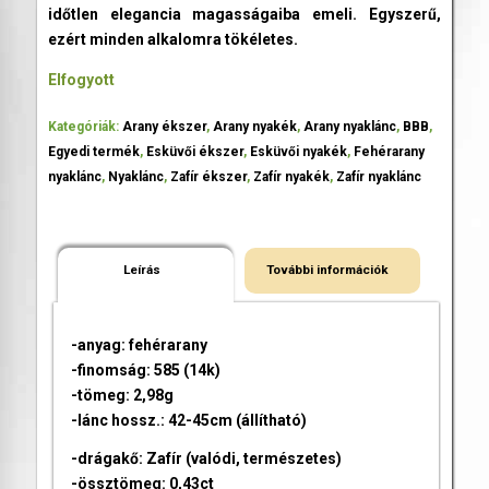
időtlen elegancia magasságaiba emeli. Egyszerű,
ezért minden alkalomra tökéletes.
Elfogyott
Kategóriák:
Arany ékszer
,
Arany nyakék
,
Arany nyaklánc
,
BBB
,
Egyedi termék
,
Esküvői ékszer
,
Esküvői nyakék
,
Fehérarany
nyaklánc
,
Nyaklánc
,
Zafír ékszer
,
Zafír nyakék
,
Zafír nyaklánc
Leírás
További információk
-anyag: fehérarany
-finomság: 585 (14k)
-tömeg: 2,98g
-lánc hossz.: 42-45cm (állítható)
-drágakő: Zafír (valódi, természetes)
-össztömeg: 0,43ct