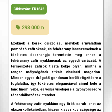
Cikkszám:
FR1642
298 000
Ft
Ezeknek a kerek csiszolású mélykék árnyalatban
pompázó zafíroknak, és fehérarany láncszemeknek a
tökéletes összhangja teremtette meg ennek a
fehérarany zafír nyakláncnak az egyedi varázsát. A
természetes zafírok tiszta kékje olyan, mintha a
tenger mélységének titkait viselnéd magadon.
Minden egyes drágakő gondosan került rögzítésre a
foglalatba, így tökéletes eleganciával simul bele a
lánc finom ívébe, és vonja viselőjére a gyönyörűségre
rácsodálkozó tekinteteket.
A fehérarany zafír nyaklánc egy örök darab lehet az
ékszerkollekciódban, hiszen klasszikus szépsége az