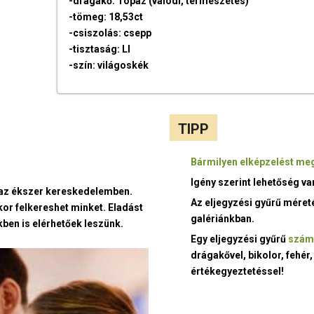
-drágakő: Topáz (valódi, természetes)
-tömeg: 18,53ct
-csiszolás: csepp
-tisztaság: LI
-szín: világoskék
TIPP
Bármilyen elképzelést meg
Igény szerint lehetőség v
t az ékszer kereskedelemben.
Az eljegyzési gyűrű méret
kor felkereshet minket. Eladást
galériánkban.
ben is elérhetőek leszünk.
Egy eljegyzési gyűrű
szám
drágakővel, bikolor, fehér,
értékegyeztetéssel!