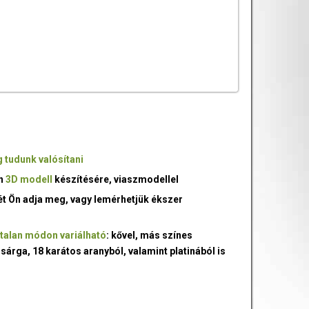
 tudunk valósítani
an
3D modell
készítésére, viaszmodellel
ét Ön adja meg, vagy lemérhetjük ékszer
talan módon variálható
: kővel, más színes
 sárga, 18 karátos aranyból, valamint platinából is