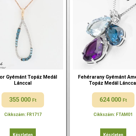
lor Gyémánt Topáz Medál
Fehérarany Gyémánt Ame
Lánccal
Topáz Medál Láncca
355 000
624 000
Ft
Ft
Cikkszám: FR1717
Cikkszám: FTAM01
Készleten
Készleten