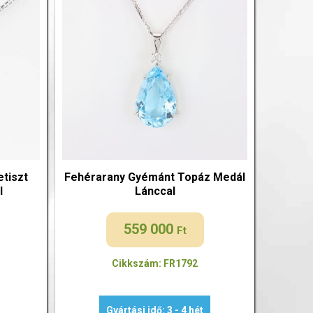
tiszt
Fehérarany Gyémánt Topáz Medál
l
Lánccal
559 000
Ft
Cikkszám: FR1792
Gyártási idő: 3 - 4 hét