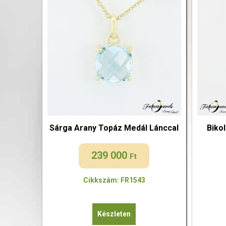
Sárga Arany Topáz Medál Lánccal
Biko
239 000
Ft
Cikkszám: FR1543
Készleten