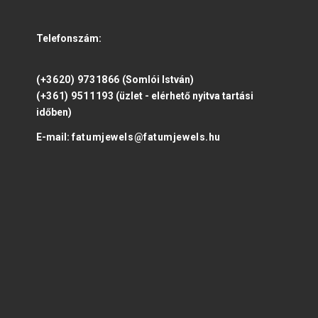
Telefonszám:
(+3620) 9731866
(Somlói István)
(+361) 9511193
(üzlet - elérhető nyitva tartási
időben)
E-mail:
fatumjewels@fatumjewels.hu