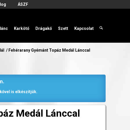
log
ÁSZF
lánc
Karkötő
Drágakő
Szett
Kapcsolat
dál
/
Fehérarany Gyémánt Topáz Medál Lánccal
m.
ővel is elkészítjük.
páz Medál Lánccal