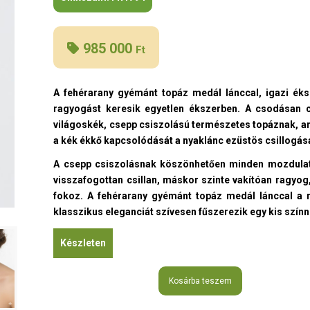
985 000
Ft
A fehérarany gyémánt topáz medál lánccal, igazi éks
ragyogást keresik egyetlen ékszerben. A csodásan c
világoskék, csepp csiszolású természetes topáznak, a
a kék ékkő kapcsolódását a nyaklánc ezüstös csillogás
A csepp csiszolásnak köszönhetően minden mozdulat
visszafogottan csillan, máskor szinte vakítóan ragyo
fokoz. A fehérarany gyémánt topáz medál lánccal a r
klasszikus eleganciát szívesen fűszerezik egy kis színn
Készleten
Kosárba teszem