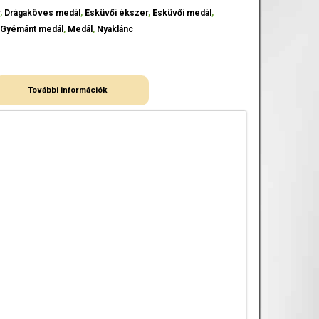
r
,
Drágaköves medál
,
Esküvői ékszer
,
Esküvői medál
,
,
Gyémánt medál
,
Medál
,
Nyaklánc
További információk