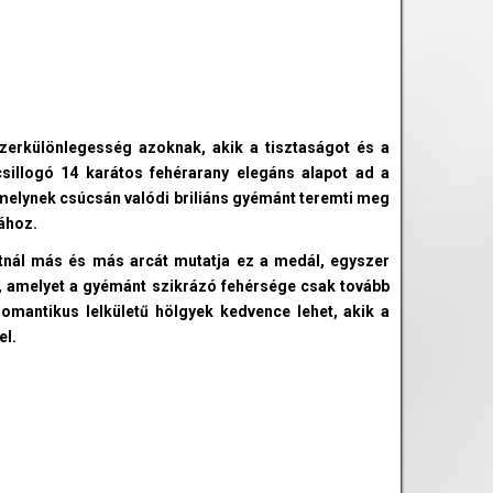
zerkülönlegesség azoknak, akik a tisztaságot és a
sillogó 14 karátos fehérarany elegáns alapot ad a
melynek csúcsán valódi briliáns gyémánt teremti meg
ához.
nál más és más arcát mutatja ez a medál, egyszer
g, amelyet a gyémánt szikrázó fehérsége csak tovább
omantikus lelkületű hölgyek kedvence lehet, akik a
el.