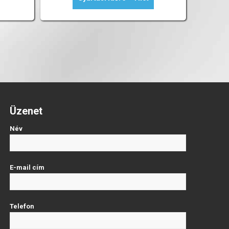
Üzenet
Név
E-mail cím
Telefon