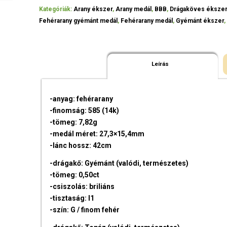
Kategóriák:
Arany ékszer
,
Arany medál
,
BBB
,
Drágaköves éksze
Fehérarany gyémánt medál
,
Fehérarany medál
,
Gyémánt ékszer
Leírás
-anyag: fehérarany
-finomság: 585 (14k)
-tömeg: 7,82g
-medál méret: 27,3×15,4mm
-lánc hossz: 42cm
-drágakő: Gyémánt (valódi, természetes)
-tömeg: 0,50ct
-csiszolás: briliáns
-tisztaság: I1
-szín: G / finom fehér