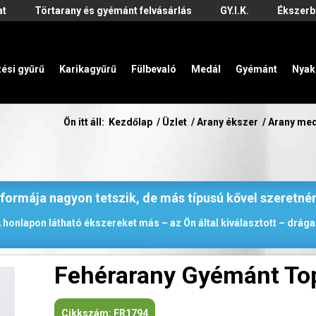
at
Törtarany és gyémánt felvásárlás
GY.I.K.
Ékszerb
zési gyűrű
Karikagyűrű
Fülbevaló
Medál
Gyémánt
Nyak
Ön itt áll:
Kezdőlap
/
Üzlet
/
Arany ékszer
/
Arany me
 formája nagyon tetszik, de más típusú kővel szeretné
 honlapon látható ékszereket más – az Ön által kiválasztott – drágak
Fehérarany Gyémánt To
Cikkszám:
FR1794