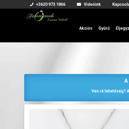
+3620 973 1866
Videóink
Kapcsol
Akciós
Gyűrű
Eljegy
A
Van rá lehetőség? A