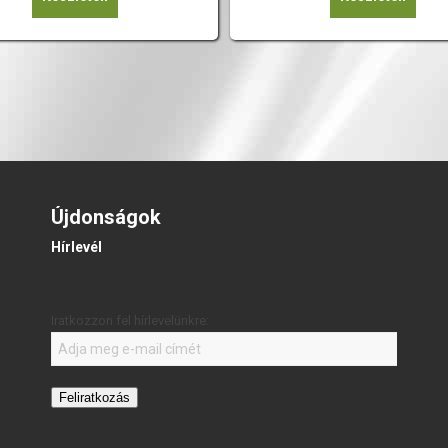
Újdonságok
Hírlevél
Iratkozzon fel hírlevelünkre:
Feliratkozás