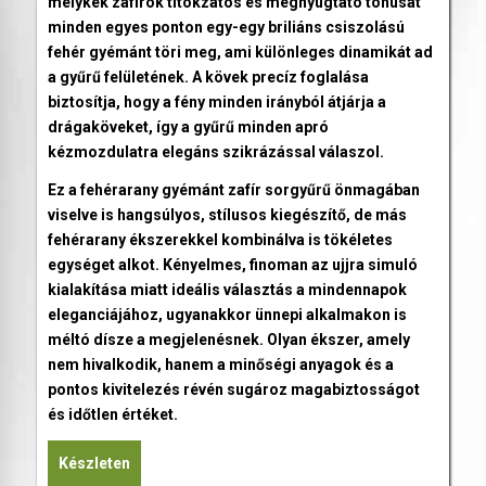
mélykék zafírok titokzatos és megnyugtató tónusát
minden egyes ponton egy-egy briliáns csiszolású
fehér gyémánt töri meg, ami különleges dinamikát ad
a gyűrű felületének. A kövek precíz foglalása
biztosítja, hogy a fény minden irányból átjárja a
drágaköveket, így a gyűrű minden apró
kézmozdulatra elegáns szikrázással válaszol.
Ez a fehérarany gyémánt zafír sorgyűrű önmagában
viselve is hangsúlyos, stílusos kiegészítő, de más
fehérarany ékszerekkel kombinálva is tökéletes
egységet alkot. Kényelmes, finoman az ujjra simuló
kialakítása miatt ideális választás a mindennapok
eleganciájához, ugyanakkor ünnepi alkalmakon is
méltó dísze a megjelenésnek. Olyan ékszer, amely
nem hivalkodik, hanem a minőségi anyagok és a
pontos kivitelezés révén sugároz magabiztosságot
és időtlen értéket.
Készleten