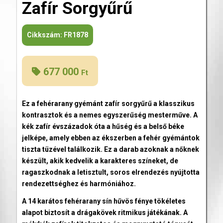
Zafír Sorgyűrű
Cikkszám:
FR1878
677 000
Ft
Ez a fehérarany gyémánt zafír sorgyűrű a klasszikus
kontrasztok és a nemes egyszerűség mesterműve. A
kék zafír évszázadok óta a hűség és a belső béke
jelképe, amely ebben az ékszerben a fehér gyémántok
tiszta tüzével találkozik. Ez a darab azoknak a nőknek
készült, akik kedvelik a karakteres színeket, de
ragaszkodnak a letisztult, soros elrendezés nyújtotta
rendezettséghez és harmóniához.
A 14 karátos fehérarany sín hűvös fénye tökéletes
alapot biztosít a drágakövek ritmikus játékának. A