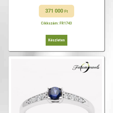
371 000
Ft
Cikkszám: FR1743
Készleten