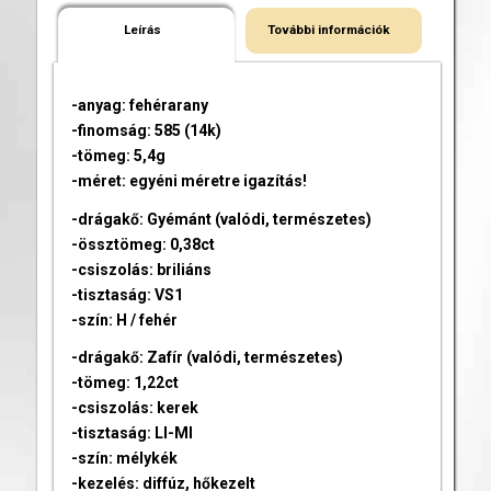
Leírás
További információk
-anyag: fehérarany
-finomság: 585 (14k)
-tömeg: 5,4g
-méret: egyéni méretre igazítás!
-drágakő: Gyémánt (valódi, természetes)
-össztömeg: 0,38ct
-csiszolás: briliáns
-tisztaság: VS1
-szín: H / fehér
-drágakő: Zafír (valódi, természetes)
-tömeg: 1,22ct
-csiszolás: kerek
-tisztaság: LI-MI
-szín: mélykék
-kezelés: diffúz, hőkezelt