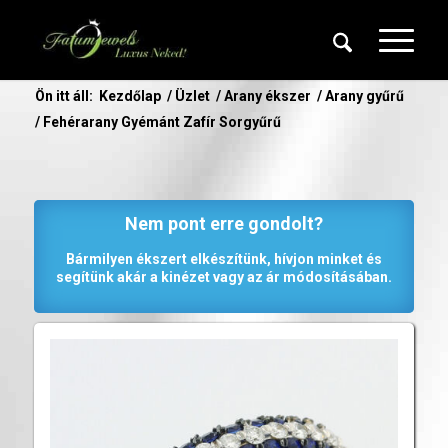
Ön itt áll:
Kezdőlap
/
Üzlet
/
Arany ékszer
/
Arany gyűrű
/
Fehérarany Gyémánt Zafír Sorgyűrű
Nem pont erre gondolt?
Bármilyen ékszert elkészítünk, hívjon minket és
segítünk akár a kinézet vagy az ár módosításában.