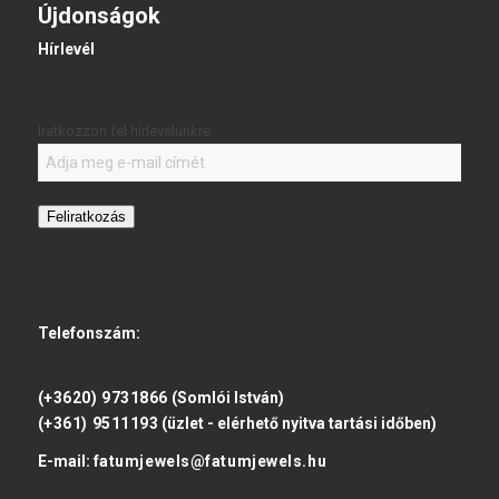
Újdonságok
Hírlevél
Iratkozzon fel hírlevelünkre:
Feliratkozás
Telefonszám:
(+3620) 9731866
(Somlói István)
(+361) 9511193
(üzlet - elérhető nyitva tartási időben)
E-mail:
fatumjewels@fatumjewels.hu