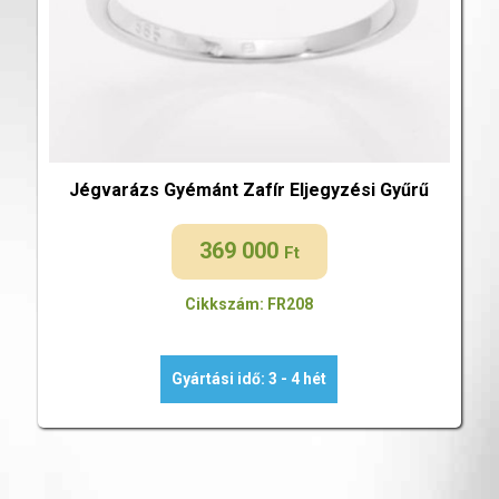
Jégvarázs Gyémánt Zafír Eljegyzési Gyűrű
369 000
Ft
Cikkszám: FR208
Gyártási idő: 3 - 4 hét