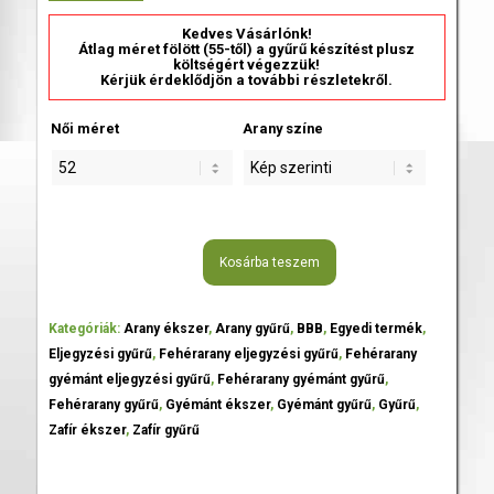
Kedves Vásárlónk!
Átlag méret fölött (55-től) a gyűrű készítést plusz
költségért végezzük!
Kérjük érdeklődjön a további részletekről.
Női méret
Arany színe
Kosárba teszem
Kategóriák:
Arany ékszer
,
Arany gyűrű
,
BBB
,
Egyedi termék
,
Eljegyzési gyűrű
,
Fehérarany eljegyzési gyűrű
,
Fehérarany
gyémánt eljegyzési gyűrű
,
Fehérarany gyémánt gyűrű
,
Fehérarany gyűrű
,
Gyémánt ékszer
,
Gyémánt gyűrű
,
Gyűrű
,
Zafír ékszer
,
Zafír gyűrű