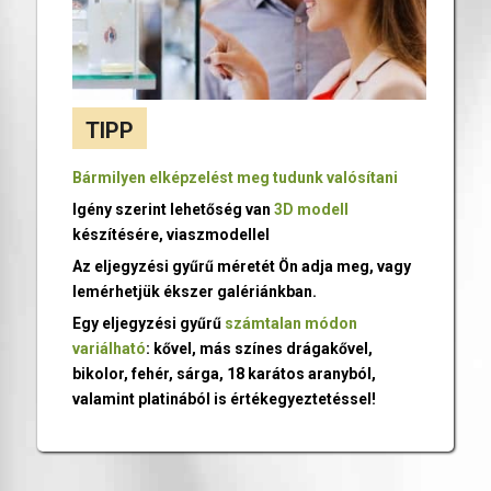
TIPP
Bármilyen elképzelést meg tudunk valósítani
Igény szerint lehetőség van
3D modell
készítésére, viaszmodellel
Az eljegyzési gyűrű méretét Ön adja meg, vagy
lemérhetjük ékszer galériánkban.
Egy eljegyzési gyűrű
számtalan módon
variálható
: kővel, más színes drágakővel,
bikolor, fehér, sárga, 18 karátos aranyból,
valamint platinából is értékegyeztetéssel!