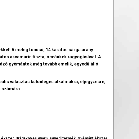
ekkel! A meleg tónusú, 14 karátos sárga arany
arátos akvamarin tiszta, óceánkék ragyogásával. A
rkázó gyémántok még tovább emelik, egyedülálló
ális választás különleges alkalmakra, eljegyzésre,
i számára.
 ékszer
,
Drágaköves gyűrű
,
Egyedi termék
,
Gyémánt ékszer
,