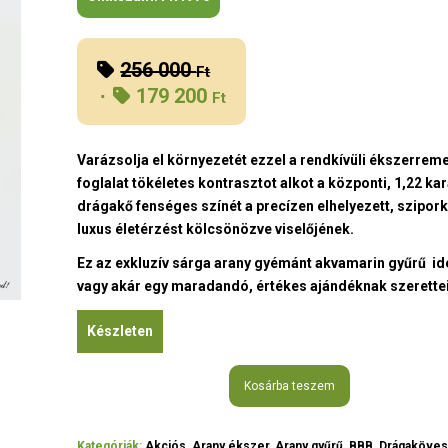
256 000
Original
Ft
179 200
price
Ft
was:
Current
256
price
Varázsolja el környezetét ezzel a rendkívüli ékszerrem
000 Ft.
is:
foglalat tökéletes kontrasztot alkot a központi, 1,22 k
179
drágakő fenséges színét a precízen elhelyezett, szipo
200 Ft.
luxus életérzést kölcsönözve viselőjének.
Ez az exkluzív sárga arany gyémánt akvamarin gyűrű ide
vagy akár egy maradandó, értékes ajándéknak szerette
Készleten
Kosárba teszem
Kategóriák:
Akciós
,
Arany ékszer
,
Arany gyűrű
,
BBB
,
Drágaköves