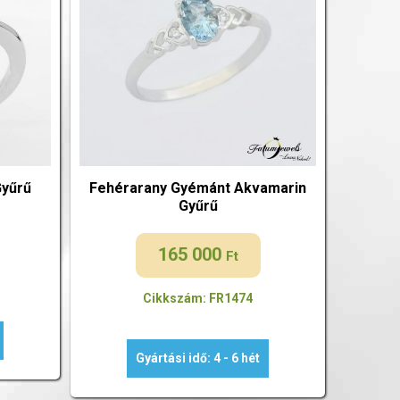
Gyűrű
Fehérarany Gyémánt Akvamarin
Gyűrű
165 000
Ft
Cikkszám: FR1474
Gyártási idő: 4 - 6 hét