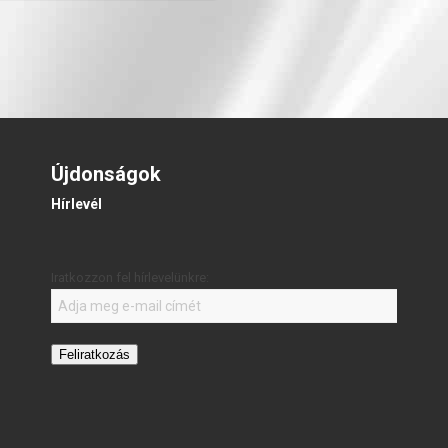
Újdonságok
Hírlevél
Iratkozzon fel hírlevelünkre:
Feliratkozás