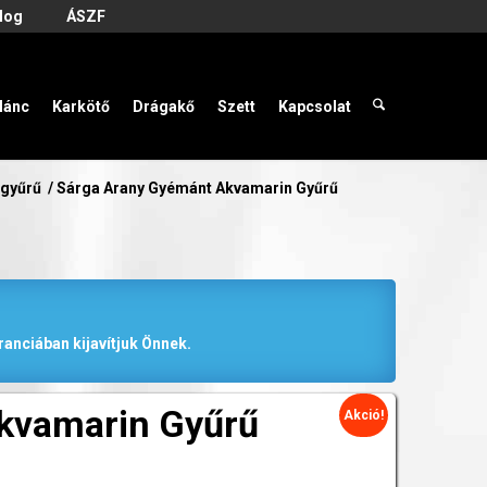
log
ÁSZF
lánc
Karkötő
Drágakő
Szett
Kapcsolat
 gyűrű
/
Sárga Arany Gyémánt Akvamarin Gyűrű
anciában kijavítjuk Önnek.
kvamarin Gyűrű
Akció!