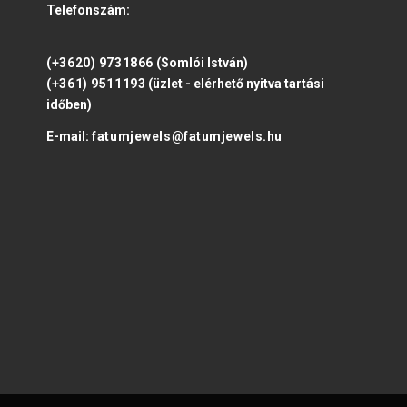
Telefonszám:
(+3620) 9731866
(Somlói István)
(+361) 9511193
(üzlet - elérhető nyitva tartási
időben)
E-mail:
fatumjewels@fatumjewels.hu