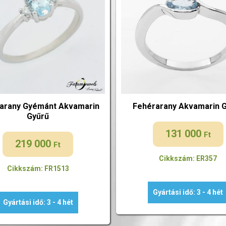
arany Gyémánt Akvamarin
Fehérarany Akvamarin 
Gyűrű
131 000
Ft
219 000
Ft
Cikkszám: ER357
Cikkszám: FR1513
Gyártási idő: 3 - 4 hét
Gyártási idő: 3 - 4 hét