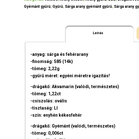
Gyémánt gyűrű
,
Gyűrű
,
Sárga arany gyémánt gyűrű
,
Sárga arany g
Leírás
-anyag: sárga és fehérarany
-finomság: 585 (14k)
-tömeg: 2,22g
-gyűrű méret: egyéni méretre igazítás!
-drágakő: Akvamarin (valódi, természetes)
-tömeg: 1,22ct
-csiszolás: ovális
-tisztaság: LI
-szín: enyhén kékesfehér
-drágakő: Gyémánt (valódi, természetes)
-tömeg: 0,006ct