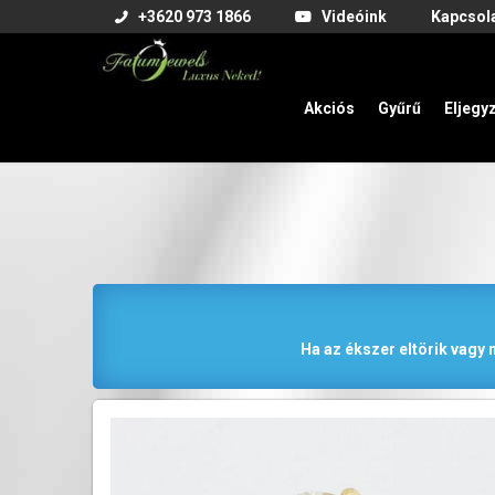
+3620 973 1866
Videóink
Kapcsol
Akciós
Gyűrű
Eljegy
Ha az ékszer eltörik vagy