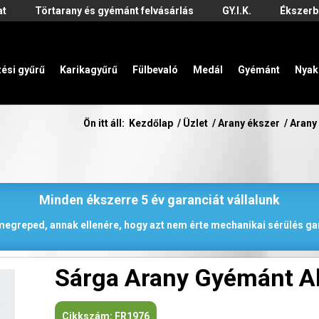
at
Törtarany és gyémánt felvásárlás
GY.I.K.
Ékszerb
zési gyűrű
Karikagyűrű
Fülbevaló
Medál
Gyémánt
Nyak
Ön itt áll:
Kezdőlap
/
Üzlet
/
Arany ékszer
/
Arany
Minden ékszerre 5 év garanciát vállalunk
 megreped, annak ellenére, hogy azt nem érte mechanikai sérülés gar
Sárga Arany Gyémánt A
Cikkszám:
FR1976