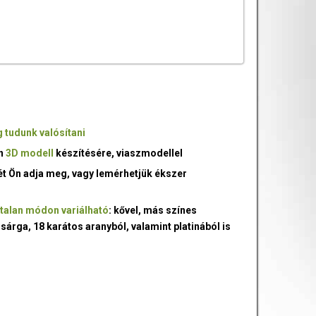
 tudunk valósítani
an
3D modell
készítésére, viaszmodellel
ét Ön adja meg, vagy lemérhetjük ékszer
talan módon variálható
: kővel, más színes
 sárga, 18 karátos aranyból, valamint platinából is