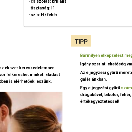
-csiszolás: briliáns
-tisztaság: I1
-szín: H / fehér
TIPP
Bármilyen elképzelést meg
Igény szerint lehetőség v
t az ékszer kereskedelemben.
Az eljegyzési gyűrű méret
kor felkereshet minket. Eladást
galériánkban.
ben is elérhetőek leszünk.
Egy eljegyzési gyűrű
szám
drágakővel, bikolor, fehér,
értékegyeztetéssel!