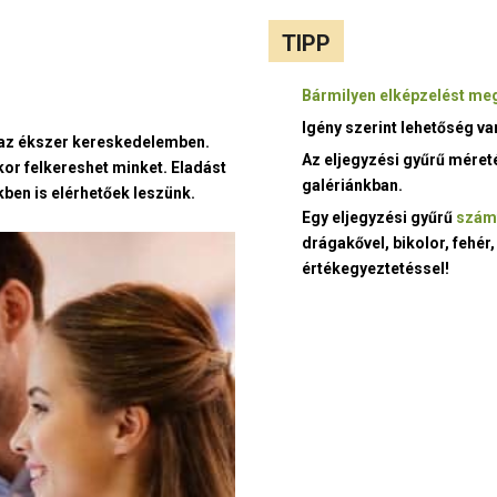
TIPP
Bármilyen elképzelést meg
Igény szerint lehetőség v
t az ékszer kereskedelemben.
Az eljegyzési gyűrű méret
kor felkereshet minket. Eladást
galériánkban.
ben is elérhetőek leszünk.
Egy eljegyzési gyűrű
szám
drágakővel, bikolor, fehér,
értékegyeztetéssel!