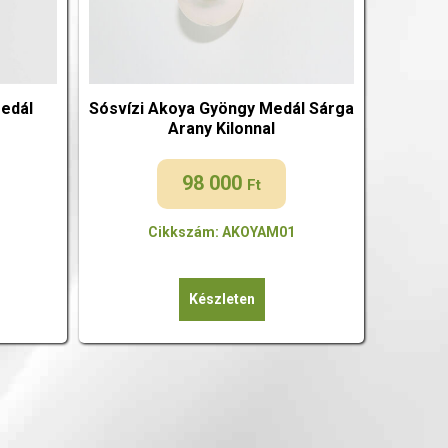
edál
Sósvízi Akoya Gyöngy Medál Sárga
Arany Kilonnal
98 000
Ft
Cikkszám: AKOYAM01
Készleten