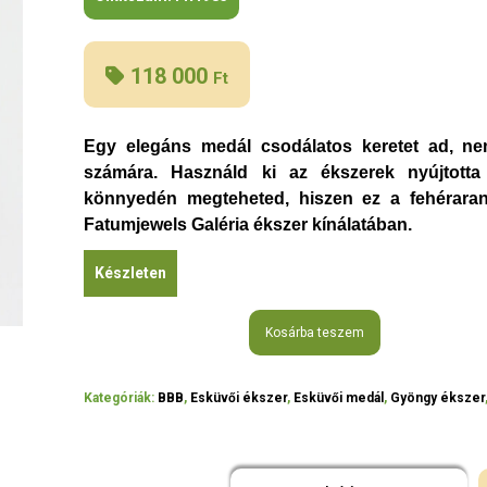
118 000
Ft
Egy elegáns medál csodálatos keretet ad, n
számára. Használd ki az ékszerek nyújtotta
könnyedén megteheted, hiszen ez a fehérara
Fatumjewels Galéria ékszer kínálatában.
Készleten
Kosárba teszem
Kategóriák:
BBB
,
Esküvői ékszer
,
Esküvői medál
,
Gyöngy ékszer