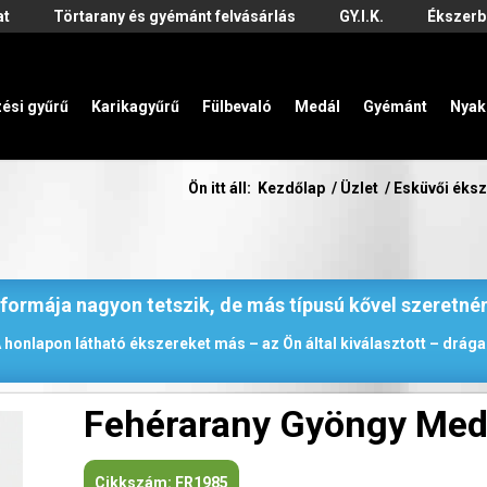
at
Törtarany és gyémánt felvásárlás
GY.I.K.
Ékszerb
zési gyűrű
Karikagyűrű
Fülbevaló
Medál
Gyémánt
Nyak
Ön itt áll:
Kezdőlap
/
Üzlet
/
Esküvői éks
 formája nagyon tetszik, de más típusú kővel szeretné
 honlapon látható ékszereket más – az Ön által kiválasztott – drágak
Fehérarany Gyöngy Med
Cikkszám:
FR1985