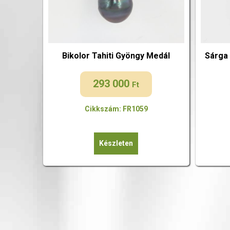
Bikolor Tahiti Gyöngy Medál
Sárga 
293 000
Ft
Cikkszám: FR1059
Készleten