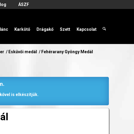
log
ÁSZF
lánc
Karkötő
Drágakő
Szett
Kapcsolat
zer
/
Esküvői medál
/
Fehérarany Gyöngy Medál
m.
ővel is elkészítjük.
ál