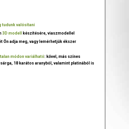
 tudunk valósítani
an
3D modell
készítésére, viaszmodellel
ét Ön adja meg, vagy lemérhetjük ékszer
talan módon variálható
: kővel, más színes
 sárga, 18 karátos aranyból, valamint platinából is