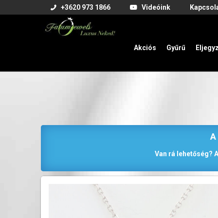
+3620 973 1866
Videóink
Kapcsol
Akciós
Gyűrű
Eljegy
A
Van rá lehetőség? A