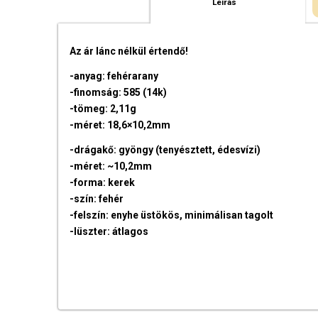
Leírás
Az ár lánc nélkül értendő!
-anyag: fehérarany
-finomság: 585 (14k)
-tömeg: 2,11g
-méret: 18,6×10,2mm
-drágakő: gyöngy (tenyésztett, édesvízi)
-méret: ~10,2mm
-forma: kerek
-szín: fehér
-felszín: enyhe üstökös, minimálisan tagolt
-lüszter: átlagos