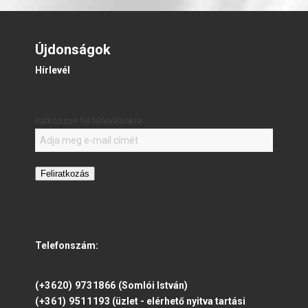
Újdonságok
Hírlevél
Iratkozzon fel hírlevelünkre:
Feliratkozás
Telefonszám:
(+3620) 9731866
(Somlói István)
(+361) 9511193
(üzlet - elérhető nyitva tartási